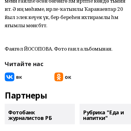
менән ғаиләһе өсөн бөгөнгө һәм иртәгәһе көндө тәьмин
итә. Ә иң мөһиме, ирле-ҡатынлы Ҡаранаевтар 20
йыл элек кеүек үк, бер-береһенә ихтирамлы һәм
яғымлы мөнәсәбәттә.
Фаягөл ЙОСОПОВА. Фото ғаилә альбомынан.
Читайте нас
Партнеры
Фотобанк
Рубрика "Еда и
журналистов РБ
напитки"