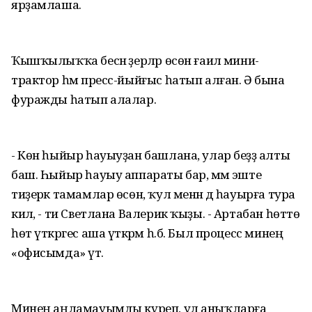
ярҙамлаша.
Ҡышҡылыҡҡа бесән әҙерләр өсөн ғаилә мини-
трактор һәм пресс-йыйғыс һатып алған. Ә бына
фуражды һатып алалар.
- Көн һыйыр һауыуҙан башлана, улар беҙҙә алты
баш. Һыйыр һауыу аппараты бар, әммә эште
тиҙерәк тамамлар өсөн, ҡул менән дә һауырға тура
килә, - ти Светлана Валерик ҡыҙы. - Артабан һөттө
һөт үткәргес аша үткәрәм һ.б. Был процесс минең
«офисымда» үтә.
Минең аңламауымды күреп, ул аныҡларға