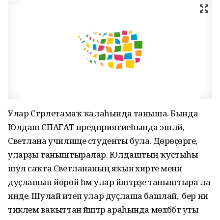
Улар Стәрлетамаҡ ҡалаһында таныша. Бында
Юлдаш СПАГАТ предприятиеһында эшләй, ә
Светлана училище студенты була. Дөрөҫөрәге,
уларҙы таныштыралар. Юлдаштың ҡустыһы
шул саҡта Светлананың яҡын әхирәте менән
дуҫлашып йөрөй һәм улар йәштәрҙе таныштыра ла
инде. Шулай итеп улар дуҫлаша башлай, ә бер ни
тиклем ваҡыттан йәштәр араһында мөхәббәт уты