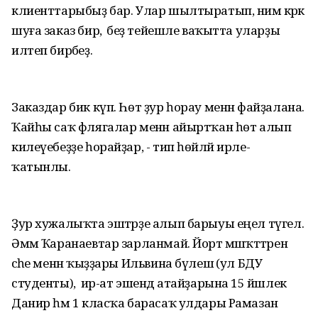
клиенттарыбыҙ бар. Улар шылтыратып, нимә кәрәк
шуға заказ бирә, ә беҙ тейешле ваҡытта уларҙы
илтеп бирәбеҙ.
Заказдар бик күп. Һөт ҙур һорау менән файҙалана.
Ҡайһы саҡ флягалар менән айыртҡан һөт алып
килеүебеҙҙе һорайҙар, - тип һөйләй ирле-
ҡатынлы.
Ҙур хужалыҡта эштәрҙе алып барыуы еңел түгел.
Әммә Ҡаранаевтар зарланмай. Йорт мәшәҡәттәрен
әсәһе менән ҡыҙҙары Ильвина бүлешә (ул БДУ
студенты), ә ир-ат эшендә атайҙарына 15 йәшлек
Данир һәм 1 класҡа барасаҡ улдары Рамазан