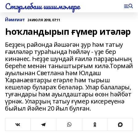
Стэрлебаш шишмэлере
Йәмғиәт
24 ИЮЛЯ 2018, 07:11
Һоҡландырып ғүмер итәләр
Беҙҙең районда йәшәгән ҙур һәм татыу
ғаиләләр тураһында һөйләү - үҙе бер
кинәнес. Һеҙҙе шундай ғаилә парҙарының
береһе менән таныштырғым килә.Тормай
ауылынан Светлана һәм Юлдаш
Ҡаранаевтарҙы егәрле һәм тырыш
кешеләр булараҡ беләләр. Улар балалары,
туғандары һәм ауылдаштары өсөн һәйбәт
үрнәк. Уларҙың татыу ғүмер кисереүенә
быйыл йәйен 20 йыл булған.