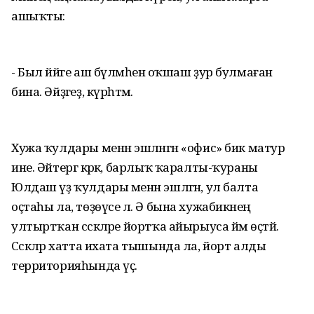
ашыҡты:
- Был йәйге аш бүлмәһенә оҡшаш ҙур булмаған
бина. Әйҙәгеҙ, күрһәтәм.
Хужа ҡулдары менән эшләнгән «офис» бик матур
ине. Әйтергә кәрәк, барлыҡ ҡаралты-ҡураны
Юлдаш үҙ ҡулдары менән эшләгән, ул балта
оҫтаһы ла, төҙөүсе лә. Ә бына хужабикәнең
ултыртҡан сәскәләре йортҡа айырыуса йәм өҫтәй.
Сәскәләр хатта ихата тышында ла, йорт алды
территорияһында үҫә.