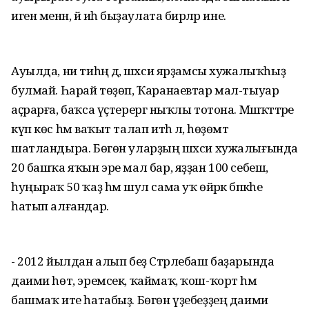
иген менән, йә иһә быҙаулата бирәләр ине.
Ауылда, ни тиһәң дә, шәхси ярҙамсы хужалыҡһыҙ
булмай. Һарай төҙөп, Ҡаранаевтар мал-тыуар
аҫрарға, баҡса үҫтерергә ныҡлы тотона. Мәшәҡәттәре
күп көс һәм ваҡыт талап итһә лә, һөҙөмтә
шатландыра. Бөгөн уларҙың шәхси хужалығында
20 башҡа яҡын эре мал бар, яҙҙан 100 себеш,
һуңыраҡ 50 ҡаҙ һәм шул сама уҡ өйрәк бәпкәһе
һатып алғандар.
- 2012 йылдан алып беҙ Стәрлебаш баҙарында
даими һөт, эремсек, ҡаймаҡ, ҡош-ҡорт һәм
башмаҡ ите һатабыҙ. Бөгөн үҙебеҙҙең даими