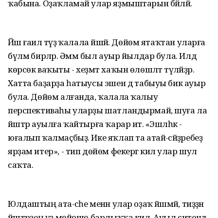
ҡабына. Оҙаҡламай улар яҙмыштарын бәйләй.
Йәш ғаилә тәүҙә ҡалала йәшәй. Дөйөм ятаҡтан уларға
бүлмә бирәләр. Әммә был ауыр йылдар була. Илдә
көрсөк ваҡыты - хеҙмәт хаҡын өлөшләтә түләйҙәр.
Хатта баҙарҙа һатыусы эшен дә табыуы бик ауыр
була. Дөйөм алғанда, ҡалала ҡалыу
перспективаһы уларҙы шатландырмай, шуға ла
йәштәр ауылға ҡайтырға ҡарар итә. «Эшләһәк -
юғалып ҡалмаҫбыҙ. Ике яҡлап та атай-әсәйҙәребеҙ
ярҙам итер», - тип дөйөм фекергә килә улар шул
саҡта.
Юлдаштың ата-әсәһе менән улар оҙаҡ йәшәмәй, тиҙҙән
йәштәрҙең үҙ мөйөшө барлыҡҡа килә. Ауыл ситендә