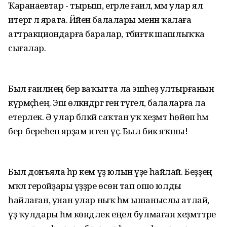
Ҡаранаевтар - тырыш, егәрле ғаилә, әммә улар ял
итергә лә ярата. Йәйен балалары менән ҡалаға
аттракциондарға баралар, тәбиғәткә шашлыҡҡа
сығалар.
Был ғаиләнең бер ваҡытта ла эшһеҙ ултырғанын
күрмәҫһең. Эш өлкәндәргә генә түгел, балаларға ла
етерлек. Ә улар бәләкәй саҡтан уҡ хеҙмәт һөйөп һәм
бер-береһенә ярҙам итеп үҫә. Был бик яҡшы!
Был донъяла һәр кем үҙ юлын үҙе һайлай. Беҙҙең
мәҡәлә геройҙары үҙҙәре өсөн тап ошо юлды
һайлаған, унан улар ныҡ һәм ышаныслы атлай,
үҙ ҡулдары һәм көндәлек еңел булмаған хеҙмәттәре