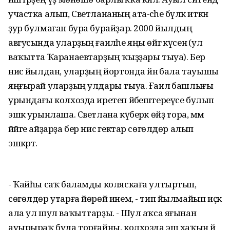
участка алып, Светлананың ата-әсәһе бүләк иткән
ҙур булмаған бура бурайҙар. 2000 йылдың
авгусында уларҙың ғаиләһе яңы өйгә күсенә (ул
ваҡытта Ҡаранаевтарҙың ҡыҙҙары тыуа). Бер
нисә йылдан, уларҙың йортонда йәнә бала тауышы
яңғырай уларҙың улдары тыуа. Ғаилә башлығы
урындағы колхозда иретеп йәбештереүсе булып
эшкә урынлаша. Светлана күберәк өйҙә тора, әммә
йәйге айҙарҙа бер нисә гектар сөгөлдөр алып
эшкәртә.
- Ҡайһы саҡ баламды коляскаға ултыртып,
сөгөлдөр утарға йөрөй инем, - тип йылмайып иҫкә
ала ул шул ваҡыттарҙы. - Шул аҡса яғынан
ауырыраҡ була торғайны, колхозда эш хаҡын йә