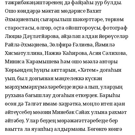
тәжрибәкәңәштәренең дә файҙаһы ҙур булды.
Ошо көндәрҙә мәктәп мөдәрисе Вахит
Әхмәҙиевтың сығарылыш шәкерттәре, төркөм
старостасы, өлгөр, оҫта ойоштороусы, фотограф
Люциә Дәүләтйәрова, әйҙәләп алдан йөрөүселәр
Рәйлә Әхмәҙиева, Зөлфирә Ғәлиева, Йәмилә
Хисмәтуллина, Нажиә Ҡаһирова, Асия Сәлихова,
Миниса Ҡарамышева һәм ошо мәҡәлә авторы
Ҡөрьәндең һуңғы аяттарын, «Хәтем» доғаһын
уҡып, был донъянан мәңгелеккә күскән
мәрхүммәрхүмәләребеҙҙе иҫкә алып, уларҙың
рухына бағышлау доғаһын еткерҙек. Барыһы
өсөн дә Тәлғәт имам-хәҙрәткә, моңло итеп аҙан
әйтеүсебеҙ мөәзин Минебәк Сәйәх улына рәхмәт
әйтәбеҙ. Улар беҙҙең мөрәжәғәттәребеҙҙе бер
ваҡытта ла яуапһыҙ ҡалдырманы. Бөгөнгө көнгә