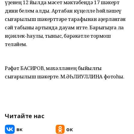
үҙенең 12 йылда мәсет мәктәбендә 17 шәкерт
дини белем алды. Артабан күңелле һөйләшеү
сығарылыш шәкерттәре тарафынан әҙерләнгән
сәй табыны артында дауам итте. Барығыҙға ла
иҫәнлек-һаулыҡ, тыныс, бәрәкәтле тормош
теләйем.
Рәфҡәт БАСИРОВ, мәхәлләнең быйылғы
сығарылыш шәкерте. М.ӘҺЛИУЛЛИНА фотоһы.
Читайте нас