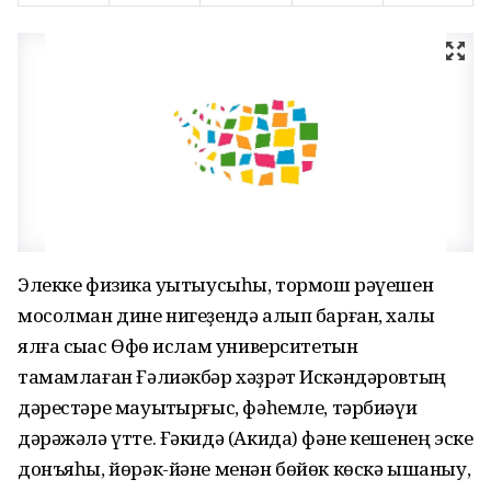
Элекке физика уҡытыусыһы, тормош рәүешен
мосолман дине нигеҙендә алып барған, хаҡлы
ялға сыҡҡас Өфө ислам университетын
тамамлаған Ғәлиәкбәр хәҙрәт Искәндәровтың
дәрестәре мауыҡтырғыс, фәһемле, тәрбиәүи
дәрәжәлә үтте. Ғәкидә (Акида) фәне кешенең эске
донъяһы, йөрәк-йәне менән бөйөк көскә ышаныу,