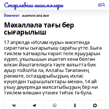
Стэрлебаш шишмэлере
Йәмғиәт
26 АПРЕЛЯ 2018, 08:01
Мәхәлләлә тағы бер
сығарылыш
17 апрелдә «Ислам нуры» мәсетендә
сираттағы сығарылыш сараһы үтте. Быға
тиклем ҡатмарлы ғәрәп теле яҙыуҙарын
күреп, уҡылышын ишетеп кенә белгән
өлкән йәштәгеләргә тәүге ваҡытта бик
ауыр тойолһа ла, Аллаһы Тәғәләнең
рәхмәте, остаздарыбыҙҙың ихлас
күңелдән тырышлыҡтары менән, 14 ай
уҡыу дәүерендә маҡсатыбыҙҙың бер ни
тиклем өлөшөн үтәнек тиһәк тә була.