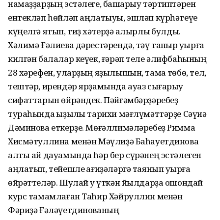
намаҙҙарҙың эстәлеге, башҡарыу тәртиптәрен
ентекләп һөйләп аңлатыуы, эшләп күрһәтеүе
күңелгә ятып, тиҙ хәтерҙә ҡалырлыҡ булды.
Хәлимә Ғәлиева дәрестәрендә, тәү тапҡыр уҡырға
килгән балалар кеүек, ғәрәп теле әлифбаһының
28 хәрефен, уларҙың яҙылышын, тамаҡ төбө, тел,
тештәр, ирендәр ярҙамында ауаз сығарыу
сифаттарын өйрәндек. Пәйғәмбәрҙәребеҙ
тураһында ҡыҙыҡлы тарихи мәғлүмәттәрҙе Сәүиә
Дәминова еткерҙе. Мөғәллимәләребеҙ Римма
Хисмәтуллина менән Мәүлиҙә Баһауетдинова
алты ай дауамында һәр бер сүрәнең эстәлеген
аңлатып, тейешле ҡағиҙәләргә таянып уҡырға
өйрәттеләр. Шулай уҡ үткән йылдарҙа ошондай
курс тамамлаған Таһир Хәйруллин менән
Фәриҙә Ғәләүетдинованың