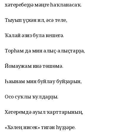
хәтеребеҙҙә мәңге һаҡланасаҡ.
Тыуып үҫкән ил, әсә теле,
Ҡалай ғәзиз була кешегә.
Торһам да мин алыҫ-алыҫтарҙа,
Йомағужам инә төшөмә.
Һағынам мин буйлау буйҙарын,
Осо суҡлы ҡулдарҙы.
Хәтеремдә ауыл ҡарттарының,
«Хәлең нисек» тигән һүҙҙәре.