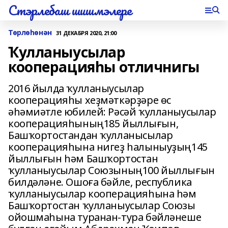
Стэрлебаш шишмэлере
Төрлөһөнән
31 ДЕКАБРЯ 2020, 21:00
Ҡулланыусылар
кооперацияһы отличнигы
2016 йылда ҡулланыусылар
кооперацияһы хеҙмәткәрҙәре өс
әһәмиәтле юбилей: Рәсәй ҡулланыусылар
кооперацияһының185 йыллығын,
Башҡортостандан ҡулланысылар
кооперацияһына нигеҙ һалыныуҙың145
йыллығын һәм Башҡортостан
ҡулланыусылар Союзының100 йыллығын
билдәләне. Ошоға бәйле, республика
ҡулланыусылар кооперацияһына һәм
Башҡортостан ҡулланыусылар Союзы
ойошмаһына туранан-тура бәйләнеше