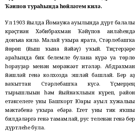
Ҡә
ипов тура
һ
ында
һө
йл
ә
гем кил
ә
.
Ул 1903 йылда Йомағужа ауылында дүрт балалы
крәҫтиән Хәбибрахман Ҡәйүпов ғаиләһендә
донъяға килә. Малай уҡырға ярата, Стәрлебашҡа
йөрөп (йыш ҡына йәйәү) уҡый. Тиҫтерҙәре
араһында бик белемле булғанға күрә уға төрлө
һорауҙар менән мөрәжәғәт итәләр. Абдрахман
йәшләй генә колхозда эшләй башлай. Бер аҙ
ваҡыттан Стәрлебашҡа күсә. Үҫмерҙең
тырышлығын һәм йыйнаҡлығын күреп, район
етәкселеге уны Башҡорт Юғары ауыл хужалығы
мәктәбенә уҡырға ебәрә. Егет уны тик яҡшы
билдәләргә генә тамамлай, рус теленән генә бер
дүртлеһе була.