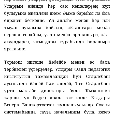
Уларҙың өйөндә һәр саҡ кешеләрҙең күп
булыуына ғәжәпләнә инем. Әммә барыһы ла быға
өйрәнеп бөткәйне. Ул ғаиләһе менән һәр йәй
тыуған ауылына ҡайтып, яҡташтары менән
осраша торғайны, улар менән аралашырға, хәл-
әхүәлдәрен, яҡындары тураһында һорашырға
ярата ине.
Тормош иптәше Хөбәйбә менән өс бала
тәрбиәләп үҫтерҙеләр. Улдары Фаил педагогия
институтын тамамлағандан һуң Стәрлебаш
ауылында йәшәй һәм эшләй, 1-се Стәрлебаш
урта мәктәбе директоры була. Ҡыҙғанысҡа
ҡаршы, ул беҙҙең арала юҡ инде. Ҡыҙҙары
Венера Башҡортостан ҡулланыусылар Союзы
системаһында сауҙа начальнигы була, хәҙер