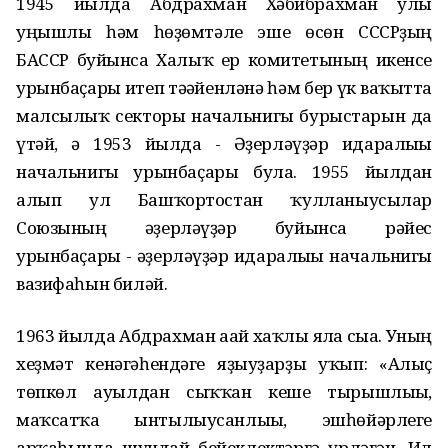
1945 йылда Абдрахман Хәбибрахман улы
уңышлы һәм һөҙөмтәле эше өсөн СССРҙың
БАССР буйынса Халыҡ ер комитетының икенсе
урынбаҫары итеп тәғәйенләнә һәм бер үк ваҡытта
малсылыҡ секторы начальнигы бурыстарын да
үтәй, ә 1953 йылда - Әҙерләүҙәр идаралығы
начальнигы урынбаҫары була. 1955 йылдан
алып ул Башҡортостан ҡулланыусылар
Союзының әҙерләүҙәр буйынса рәйес
урынбаҫары - әҙерләүҙәр идаралығы начальнигы
вазифаһын биләй.
1963 йылда Абдрахман ағай хаҡлы ялға сыға. Уның
хеҙмәт кенәгәһендәге яҙыуҙарҙы уҡып: «Алыҫ
төпкөл ауылдан сыҡҡан кеше тырышлығы,
маҡсатҡа ынтылыусанлығы, эшһөйәрлеге
арҡаһында шундай бейеклектәргә үрләгән. Ил