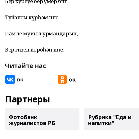
Бер күреүе бер ғүмер бит,
Туйғансы күрһәм ине.
Йәмле муйыл урмандарын,
Бер гиҙеп йөрөһәң ине.
Читайте нас
Партнеры
Фотобанк
Рубрика "Еда и
журналистов РБ
напитки"