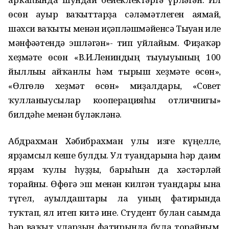
өсөн ауыр ваҡыттарҙа сәләмәтлеген аямай,
шәхси ваҡыты менән иҫәпләшмәйенсә Тыуған иле
мәнфәғәтендә эшләгән»- тип уйлайым. Фиҙаҡәр
хеҙмәте өсөн «В.И.Лениндың тыуыуының 100
йыллығы айҡанлы һәм тырыш хеҙмәте өсөн»,
«Өлгөлө хеҙмәт өсөн» миҙалдары, «Совет
ҡулланыусылар кооперацияһы отличнигы»
билдәһе менән бүләкләнә.
Абдрахман Хәбибрахман улы изге күңелле,
ярҙамсыл кеше булды. Ул туғандарына һәр даим
ярҙам ҡулы һуҙҙы, барыһын да хәстәрләй
торғайны. Өфөгә эш менән килгән туғандары ғына
түгел, ауылдаштары ла уның фатирында
туҡтап, ял итеп китә ине. Студент булған сағымда
һәр ваҡыт уларҙың фатирында була торғайным.