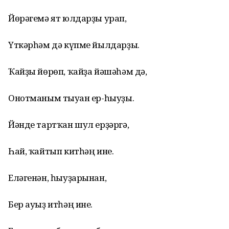
Йөрәгемә ят юлдарҙы урап,
Үткәрһәм дә күпме йылдарҙы.
Ҡайҙы йөрөп, ҡайҙа йәшәһәм дә,
Онотманым тыуған ер-һыуҙы.
Йәнде тартҡан шул ерҙәргә,
Һай, ҡайтып китһәң ине.
Еләгенән, һыуҙарынан,
Бер ауыҙ итһәң ине.