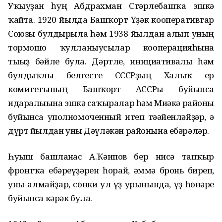
Уҡыуҙан һуң Абдрахман Стәрлебашҡа эшкә
ҡайта. 1920 йылда Башҡорт Үҙәк кооперативтар
Союзы булдырыла һәм 1938 йылдан алып уның
тормошо ҡулланыусылар кооперацияһына
тығыҙ бәйле була. Дәртле, инициативалы һәм
булдыҡлы белгесте СССРҙың Халыҡ ер
комитетының Башҡорт АССРы буйынса
идаралығына эшкә саҡыралар һәм Миәкә районы
буйынса уполномоченный итеп тәғәйенләйҙәр, ә
дүрт йылдан уны Дәүләкән районына ебәрәләр.
Һуғыш башланғас А.Ҡәипов бер нисә тапҡыр
фронтҡа ебәреүҙәрен һорай, әммә бронь биреп,
уны алмайҙар, сөнки ул үҙ урынында, үҙ һөнәре
буйынса кәрәк була.