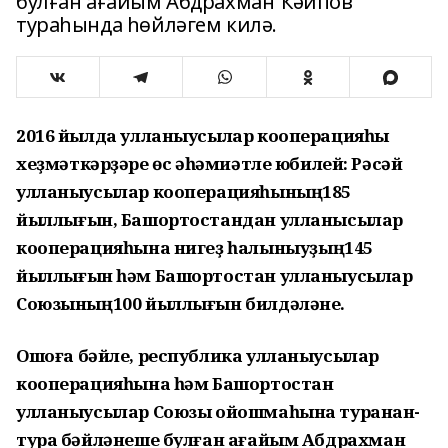
булған ағайым Абдрахман Ҡәипов
тураһында һөйләгем килә.
2016 йылда
улланыусылар кооперация
һ
ы
хе
ҙ
м
ә
тк
ә
р
ҙә
ре
ө
с
әһә
ми
ә
тле юбилей: Р
ә
с
ә
й
улланыусылар кооперация
һ
ыны
ң
185
йыллы
ғ
ын, Баш
ортостандан
улланысылар
кооперация
һ
ына ниге
ҙ
һ
алыныу
ҙ
ы
ң
145
йыллы
ғ
ын
һә
м Баш
ортостан
улланыусылар
Союзыны
ң
100 йыллы
ғ
ын билд
ә
л
ә
не.
Ошо
ғ
а б
ә
йле, республика
улланыусылар
кооперация
һ
ына
һә
м Баш
ортостан
улланыусылар Союзы ойошма
һ
ына туранан-
тура б
ә
йл
ә
неше бул
ғ
ан а
ғ
айым Абдрахман