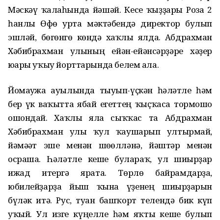
Мәскәү ҡалаһында йәшәй. Кесе ҡыҙҙары Роза 2
һанлы Өфө урта мәктәбендә директор булып
эшләй, бөгөнгө көндә хаҡлы ялда. Абдрахман
Хәбибрахман улының ейән-ейәнсәрҙәре хәҙер
юғары уҡыу йорттарында белем ала.
Йомағужа ауылында тыуып-үҫкән һәләтле һәм
бер үк ваҡытта ябай егеттең ҡыҫҡаса тормошо
ошондай. Хаҡлы ялға сыҡҡас та Абдрахман
Хәбибрахман улы ҡул ҡаушарып ултырмай,
йәмәғәт эше менән шөғөлләнә, йәштәр менән
осраша. Һәләтле кеше булараҡ, ул шиғырҙар
ижад итергә ярата. Төрлө байрамдарҙа,
юбилейҙарҙа йыш ҡына үҙенең шиғырҙарын
бүләк итә. Рус, туған башҡорт телендә бик күп
уҡый. Ул изге күңелле һәм яҡты кеше булып