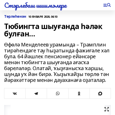
Стэрлебаш шишмэлере
Төрлөһөнән
10 ЯНВАРЯ 2020, 06:10
Тюбингта шыуғанда һәләк
булған…
Өфөлә Менделеев урамында – Трамплин
тирәһендәге тау һыҙатында фажиғәле хәл
була. 64 йәшлек пенсионер ейәнсәре
менән тюбингта шыуғанда ағасҡа
бәреләләр. Олатай, ҡыҙғанысҡа ҡаршы,
шунда уҡ йән бирә. Ҡыҙыҡайҙы төрлө тән
йәрәхәттәре менән дауаханаға оҙаталар.