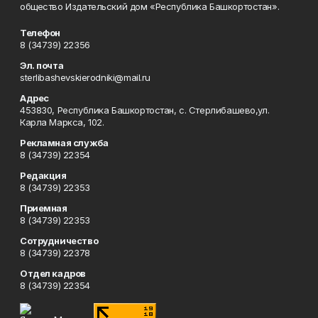
общество Издательский дом «Республика Башкортостан».
Телефон
8 (34739) 22356
Эл. почта
sterlibashevskierodniki@mail.ru
Адрес
453830, Республика Башкортостан, c. Стерлибашево,ул.
Карла Маркса, 102.
Рекламная служба
8 (34739) 22354
Редакция
8 (34739) 22353
Приемная
8 (34739) 22353
Сотрудничество
8 (34739) 22378
Отдел кадров
8 (34739) 22354