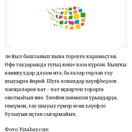
Әле йыл башланып ҡына тороуға ҡарамаҫтан,
Өфө тауҙарында туғыҙ кеше ҡаза күргән. Ҡышҡы
каникулдар дауам итә, балалар гөрләп тау
шыуырға йөрөй. Шуға өлкәндәр хәүефһеҙлек
ҡағиҙәләрен ҡат – ҡат иҫкәртеп торорға
онотмаһын ине. Тәғәйенләнмәгән урындарҙа,
ғөмүмән, тау шыуыу ғүмер өсөн хәүефле
булыуын иҫтән сығармайыҡ.
Фото: Pixabay.com