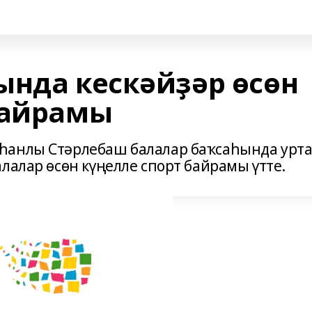
ында кескәйҙәр өсөн
байрамы
һанлы Стәрлебаш балалар баҡсаһында урт
лалар өсөн күңелле спорт байрамы үтте.