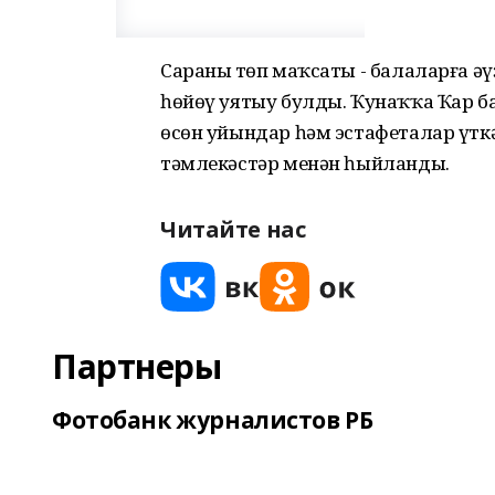
Сараның төп маҡсаты - балаларға ә
һөйөү уятыу булды. Ҡунаҡҡа Ҡар ба
өсөн уйындар һәм эстафеталар үтк
тәмлекәстәр менән һыйланды.
Читайте нас
Партнеры
Фотобанк журналистов РБ