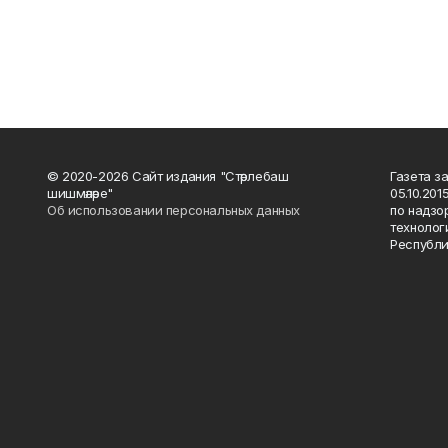
© 2020-2026 Сайт издания "Стәрлебаш
Газета з
шишмәләре"
05.10.20
Об использовании персональных данных
по надзо
технолог
Республи