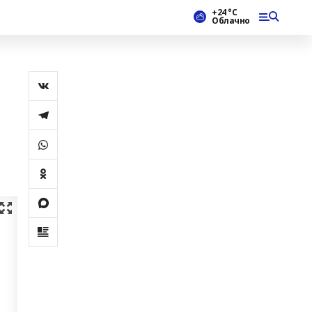
+24 °С
Облачно
а