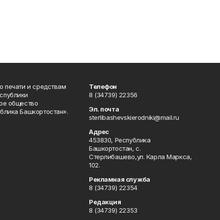
о печати и средствам
Телефон
спублики
8 (34739) 22356
ое общество
Эл. почта
блика Башкортостан».
sterlibashevskierodniki@mail.ru
Адрес
453830, Республика
Башкортостан, c.
Стерлибашево,ул. Карла Маркса,
102.
Рекламная служба
8 (34739) 22354
Редакция
8 (34739) 22353