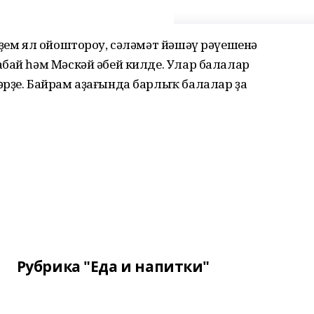
үҙем ял ойоштороу, сәләмәт йәшәү рәүешенә
бай һәм Мәскәй әбей килде. Улар балалар
әрҙе. Байрам аҙағында барлыҡ балалар ҙа
Рубрика "Еда и напитки"