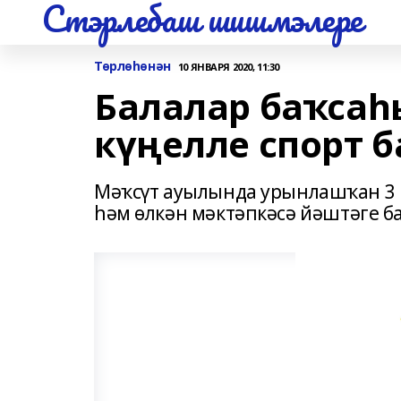
Стэрлебаш шишмэлере
Төрлөһөнән
10 ЯНВАРЯ 2020, 11:30
Балалар баҡсаһ
күңелле спорт 
Мәҡсүт ауылында урынлашҡан 3 
һәм өлкән мәктәпкәсә йәштәге ба