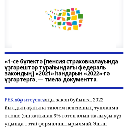
«1-се бүлектә [пенсия страховкалауында
үҙгәрештәр тураһындағы федераль
закондың] «2021» һандарын «2022»-гә
үҙгәртергә, — тиелә документта.
РБК хәбәр итеүенсә
, яңы закон буйынса, 2022
йылдың аҙағына тиклем пенсияның тупланма
өлөшө (эш хаҡынан 6% тотоп алып ҡалыуҙы күҙ
уңында тота) формалаштырылмай. Эшләп