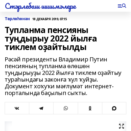
Стэрлебаш шишмэлере
Төрлөһөнән
18 ДЕКАБРЯ 2019, 07:15
Тупланма пенсияны
туңдырыу 2022 йылға
тиклем оҙайтылды
Рәсәй президенты Владимир Путин
пенсияның тупланма өлөшөн
туңдырыуҙы 2022 йылға тиклем оҙайтыу
тураһындағы законға ҡул ҡуйҙы.
Документ хоҡуҡи мәғлүмәт интернет-
порталында баҫылып сыҡты.