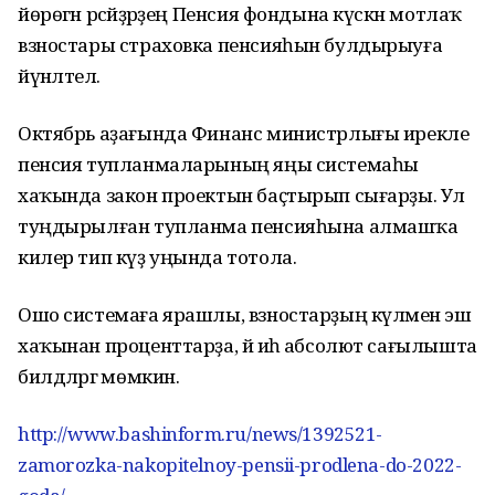
йөрөгән рәсәйҙәрҙең Пенсия фондына күскән мотлаҡ
взностары страховка пенсияһын булдырыуға
йүнәлтелә.
Октябрь аҙағында Финанс министрлығы ирекле
пенсия тупланмаларының яңы системаһы
хаҡында закон проектын баҫтырып сығарҙы. Ул
туңдырылған тупланма пенсияһына алмашҡа
килер тип күҙ уңында тотола.
Ошо системаға ярашлы, взностарҙың күләмен эш
хаҡынан проценттарҙа, йә иһә абсолют сағылышта
билдәләргә мөмкин.
http://www.bashinform.ru/news/1392521-
zamorozka-nakopitelnoy-pensii-prodlena-do-2022-