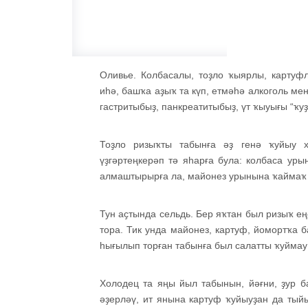
Оливье. Колбасалы, тоҙло ҡыярлы, картуфл
иһә, башҡа аҙыҡ та күп, етмәһә алкоголь ме
гастритыбыҙ, панкреатитыбыҙ, үт ҡыуығы “ҡуҙ
Тоҙло ризыҡты табынға әҙ генә ҡуйыу 
үҙгәртеңкерәп тә яһарға була: колбаса ур
алмаштырырға ла, майонез урынына ҡаймаҡ 
Тун аҫтында сельдь. Бер яҡтан был ризыҡ е
тора. Тик унда майонез, картуф, йомортҡа 
һығылып торған табынға был салатты ҡуймау
Холодец та яңы йыл табынын, йәғни, ҙур б
әҙерләү, ит янына картуф ҡуйыуҙан да тыйы