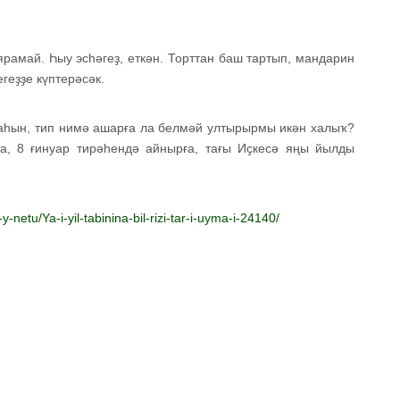
ярамай. Һыу эсһәгеҙ, еткән. Торттан баш тартып, мандарин
геҙҙе күптерәсәк.
аһын, тип нимә ашарға ла белмәй ултырырмы икән халыҡ?
ға, 8 ғинуар тирәһендә айнырға, тағы Иҫкесә яңы йылды
y-netu/Ya-i-yil-tabinina-bil-rizi-tar-i-uyma-i-24140/