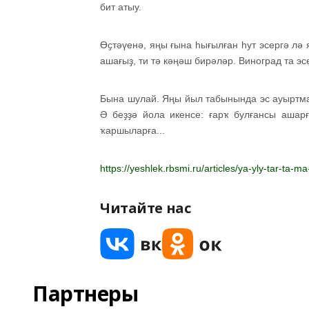
бит атыу.
Өҫтәүенә, яңы ғына һығылған һут эсергә лә 
ашағыҙ, ти тә кәңәш бирәләр. Виноград та эсе
Бына шулай. Яңы йыл табынында эс ауыртм
Ә беҙҙә йола икенсе: ғарҡ булғансы ашар
ҡаршыларға...
https://yeshlek.rbsmi.ru/articles/ya-yly-tar-ta-ma-
Читайте нас
Партнеры