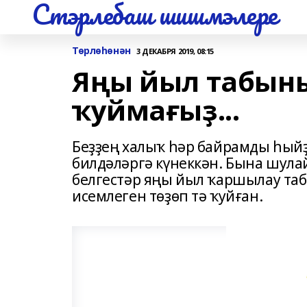
Стэрлебаш шишмэлере
Төрлөһөнән
3 ДЕКАБРЯ 2019, 08:15
Яңы йыл табын
ҡуймағыҙ...
Беҙҙең халыҡ һәр байрамды һыйҙ
билдәләргә күнеккән. Бына шулай
белгестәр яңы йыл ҡаршылау та
исемлеген төҙөп тә ҡуйған.