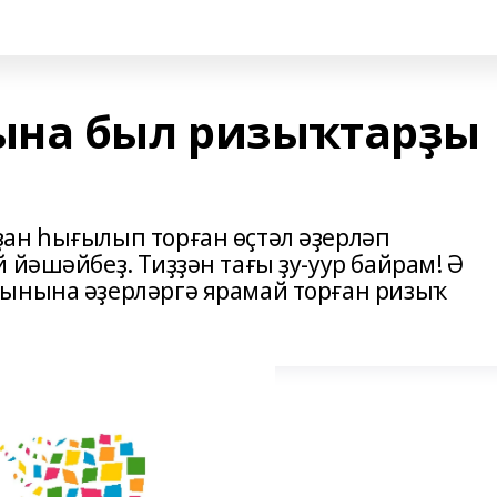
ына был ризыҡтарҙы
ан һығылып торған өҫтәл әҙерләп
 йәшәйбеҙ. Тиҙҙән тағы ҙу-уур байрам! Ә
бынына әҙерләргә ярамай торған ризыҡ