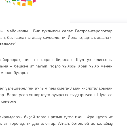
ы, майонезлы... Бик туҡлыҡлы салат. Гастроэнтерологтар
нән, был салатты ашау хәүефле, ти. Йәнәһе, артыҡ ашаһаҡ,
ғаласаҡ”.
хәйерлерәк, тип тә кәңәш бирәләр. Шул уҡ оливьены
ынына – бешкән ит һалып, тоҙло ҡыярҙы ябай ҡыяр менән
менән бутарға.
ңел үҙләштерелгән аҡһым һәм омега-3 май кислоталарынан
бар. Бергә улар эшкәртеүгә ауырлыҡ тыуҙырыусан. Шуға ла
 хәйерле.
айрамдарҙы биҙәй торған ризыҡ түгел икән. Французса ит
лып тороғоҙ, ти диетологтар. Аһ-аһ, бөтөнләй ас ҡалабыҙ