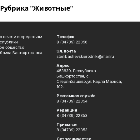
Рубрика "Животные"
о печати и средствам
Телефон
спублики
8 (34739) 22356
ое общество
Эл. почта
блика Башкортостан».
sterlibashevskierodniki@mail.ru
Адрес
453830, Республика
Башкортостан, c.
Стерлибашево,ул. Карла Маркса,
102.
Рекламная служба
8 (34739) 22354
Редакция
8 (34739) 22353
Приемная
8 (34739) 22353
Сотрудничество