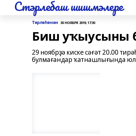
Стэрлебаш шишмэлере
Төрлөһөнән
30 НОЯБРЯ 2019, 17:30
Биш уҡыусыны б
29 ноябрҙә киске сәғәт 20.00 ти
булмағандар ҡатнашлығында юл-