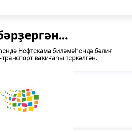
әрҙергән...
рәһендә Нефтекама биләмәһендә бәлиғ
транспорт ваҡиғаһы теркәлгән.