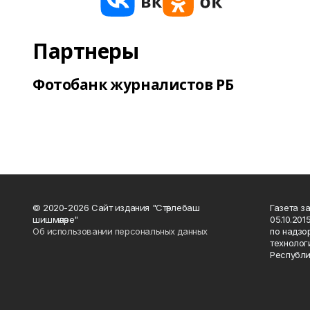
Партнеры
Фотобанк журналистов РБ
© 2020-2026 Сайт издания "Стәрлебаш
Газета з
шишмәләре"
05.10.20
Об использовании персональных данных
по надзо
технолог
Республи