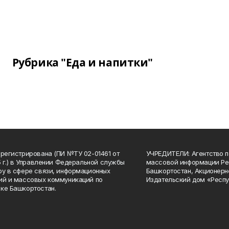
Рубрика "Еда и напитки"
арегистрирована (ПИ №ТУ 02-01461 от
УЧРЕДИТЕЛИ: Агентство п
15 г.) в Управлении Федеральной службы
массовой информации Ре
ру в сфере связи, информационных
Башкортостан, Акционерн
ий и массовых коммуникаций по
Издательский дом «Респу
ке Башкортостан.