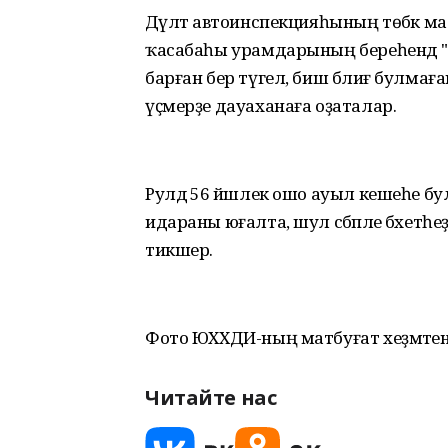
Дәүләт автоинспекцияһының төбәк мат
ҡасабаһы урамдарының береһендә "K
барған бер түгел, биш бәлиғ булмаған
үҫмерҙе дауаханаға оҙаталар.
Рулдә 56 йәшлек ошо ауыл кешеһе бу
идараны юғалта, шул сәбәпле бәхетһеҙ
тикшерә.
Фото ЮХХДИ-ның матбуғат хеҙмәтенә
Читайте нас