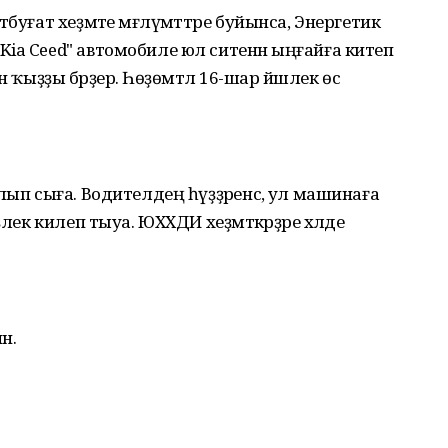
буғат хеҙмәте мәғлүмәттәре буйынса, Энергетик
ia Ceed" автомобиле юл ситенән ыңғайға китеп
 ҡыҙҙы бәрҙерә. Һөҙөмтәлә 16-шар йәшлек өс
лып сыға. Водителдең һүҙҙәренсә, ул машинаға
лек килеп тыуа. ЮХХДИ хеҙмәткәрҙәре хәлде
н.