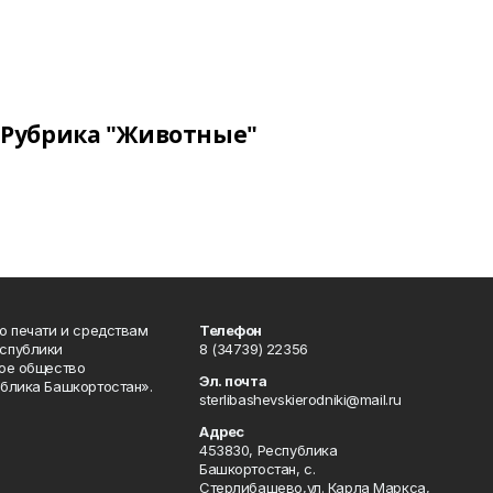
Рубрика "Животные"
о печати и средствам
Телефон
спублики
8 (34739) 22356
ое общество
Эл. почта
блика Башкортостан».
sterlibashevskierodniki@mail.ru
Адрес
453830, Республика
Башкортостан, c.
Стерлибашево,ул. Карла Маркса,