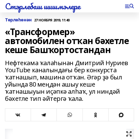
Стэрлебаш шишмэлере
Төрлөһөнән
27 НОЯБРЯ 2019, 11:40
«Трансформер»
автомобилен отҡан бәхетле
кеше Башҡортостандан
Нефтекама ҡалаһынан Дмитрий Нуриев
YouTube каналындағы бер конкурста
ҡатнашып, машина отҡан. Әгәр ҙә был
уйында 80 меңдән ашыу кеше
ҡатнашыуын иҫәпкә алһаҡ, ул ниндәй
бәхетле тип әйтергә ҡала.