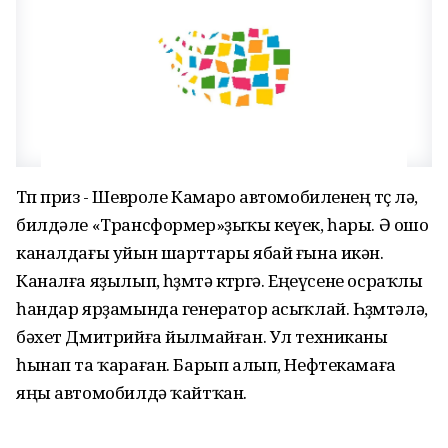
Төп приз - Шевроле Камаро автомобиленең төҫө лә,
билдәле «Трансформер»ҙыҡы кеүек, һары. Ә ошо
каналдағы уйын шарттары ябай ғына икән.
Каналға яҙылып, һөҙөмтә көтөргә. Еңеүсене осраҡлы
һандар ярҙамында генератор асыҡлай. Һөҙөмтәлә,
бәхет Дмитрийға йылмайған. Ул техниканы
һынап та ҡараған. Барып алып, Нефтекамаға
яңы автомобилдә ҡайтҡан.