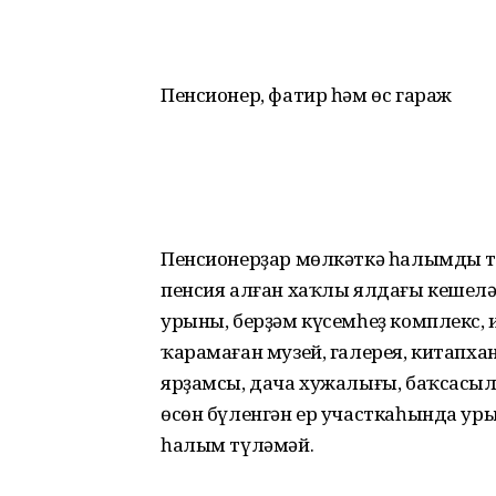
Пенсионер, фатир һәм өс гараж
Пенсионерҙар мөлкәткә һалымды т
пенсия алған хаҡлы ялдағы ке­ше­л
урыны, берҙәм күсемһеҙ комплекс, и
ҡарамаған музей, галерея, китапх
ярҙамсы, дача хужалығы, баҡса­сы
өсөн бүленгән ер участкаһында ур
һалым түләмәй.