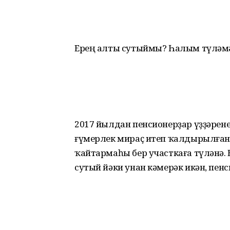
Ерең алты сутыймы? Һалым түләмә
2017 йылдан пенсионерҙар үҙҙәрен
ғүмерлек мираҫ итеп ҡалдырылған
ҡайтармаһы бер участкаға түләнә. 
сутый йәки унан кәмерәк икән, пе