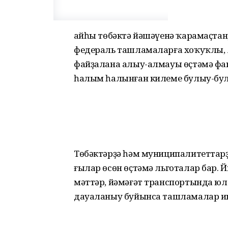
Ҡайһы төбәктә йәшәүенә ҡарамаҫтан
федераль ташламаларға хоҡуҡлы, л
файҙа­лана алыу-алмауы өҫтәмә фак
һа­лым һалынған килеме булыу-бул
Төбәктәрҙә һәм муниципалитеттарҙа
ғылар өсөн өҫтәмә льготалар бар.
мәт­тәр, йәмәғәт транспортында ю
дауаланыу буйынса ташламалар ин