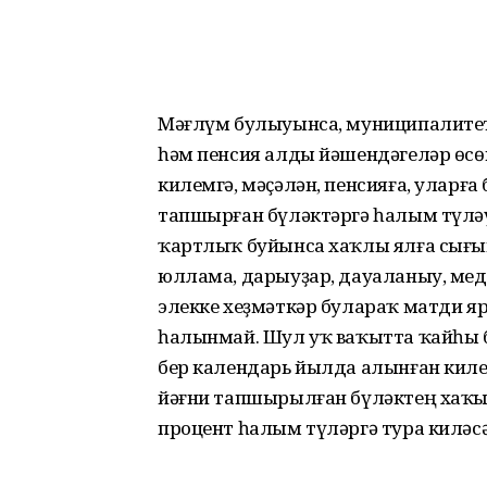
Мәғлүм булыуынса, муниципалитет
һәм пенсия алды йәшендәгеләр өсөн
килемгә, мәҫәлән, пенсияға, уларғ
тапшырған бүләктәргә һалым түләү
ҡартлыҡ буйынса хаҡлы ялға сығып
юллама, дарыуҙар, дауаланыу, мед
элекке хеҙмәткәр булараҡ матди я
һалынмай. Шул уҡ ваҡытта ҡайһы бе
бер календарь йылда алынған киле
йәғни тапшырылған бүләктең хаҡы 
процент һалым түләргә тура киләсә