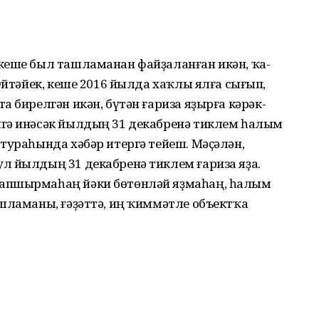
ке­ше был ташламанан файҙаланған икән, ҡа­
Әйтә­йек, кеше 2016 йылда хаҡлы ялға сы­ғып,
а бирелгән икән, бүтән ғариза яҙырға кә­рәк­
гә инә­сәк йылдың 31 декабренә тиклем һа­лым
у­раһын­да хәбәр итергә тейеш. Мәҫәлән,
 йыл­дың 31 декабренә тиклем ғариза яҙа.
апшыр­маһаң йәки бөтөнләй яҙмаһаң, һалым
ашлама­ны, ғәҙәттә, иң ҡиммәтле объектҡа