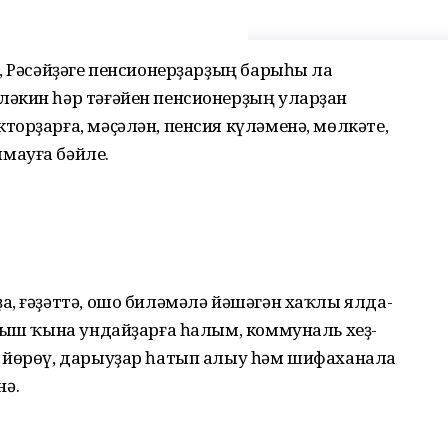
, Рә­сәйҙәге пенсионерҙарҙың барыһы ла
әкин һәр тәғәйен пенсионерҙың уларҙан
торҙарға, мәҫәлән, пенсия күләменә, мөлкәте,
мауға бәйле.
, ғә­ҙәттә, ошо биләмәлә йәшәгән хаҡлы ял­да­
 Йыш ҡына ундайҙарға һалым, коммуналь хеҙ­
л йө­рөү, дарыуҙар һатып алыу һәм шифаханала
ә.