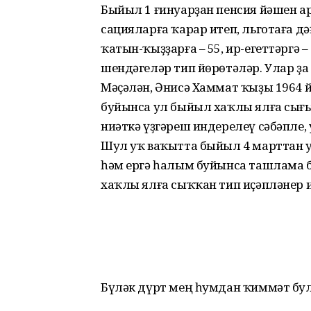
Быйыл 1 ғинуарҙан пенсия йәшен а
сацияларға ҡарар итеп, льготаға дә
ҡатын-ҡыҙҙарға – 55, ир-егеттәргә 
шендәгеләр тип йөрөтәләр. Улар ҙа 
Мәҫәлән, Әнисә Хаммат ҡыҙы 1964 
буйынса ул быйыл хаҡлы ялға сығы
ниәткә үҙгәреш индере­леү сәбәпле, у
Шул уҡ ваҡытта быйыл 4 марттан уғ
һәм ергә һалым буйынса ташлама би
хаҡлы ялға сыҡҡан тип иҫәпләнер и
Бүләк дүрт мең һумдан ҡиммәт булһ