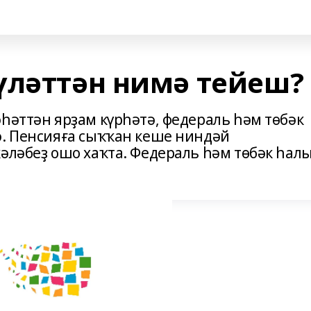
үләттән нимә тейеш?
һәттән ярҙам күрһәтә, федераль һәм төбәк
ә. Пенсияға сыҡҡан кеше ниндәй
ҡәләбеҙ ошо хаҡта. Федераль һәм төбәк һал