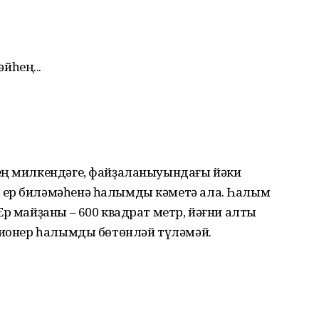
йһең...
ең милкендәге, файҙаланыуындағы йәки
 ер биләмәһенә һалымды кәметә ала. Һалым
Ер майҙаны – 600 квадрат метр, йәғни алты
нсионер һалымды бөтөнләй түләмәй.