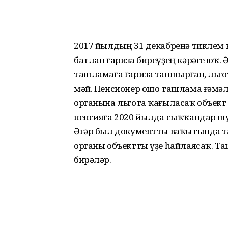
2017 йылдың 31 декабренә тиклем 
батлап ғариза биреүҙең кәрәге юҡ. 
ташламаға ғариза тапшырған, льго­т
мәй. Пенсионер ошо ташлама ғә­мәл
органына льгота ҡағыласаҡ объект т
пенсияға 2020 йылда сыҡҡандар шул
Әгәр был документты ваҡытында т
орга­ны объектты үҙе һайлаясаҡ. Т
бирәләр.