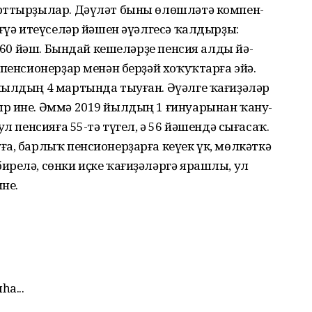
рт­тырҙылар. Дәүләт быны өлөшләтә компен­
ғүә итеү­селәр йәшен әүәлгесә ҡалдыр­ҙы:
– 60 йәш. Бындай кешеләрҙе пенсия алды йә­
пен­сионерҙар менән берҙәй хоҡуҡтарға эйә.
йыл­дың 4 мартында тыуған. Әүәлге ҡағиҙәләр
р ине. Әммә 2019 йылдың 1 ғинуарынан ҡану­
л пен­сияға 55-тә түгел, ә 56 йәшендә сыға­саҡ.
а, барлыҡ пенсионерҙарға кеүек үк, мөл­кәткә
релә, сөнки иҫке ҡағиҙәләргә ярашлы, ул
не.
а...