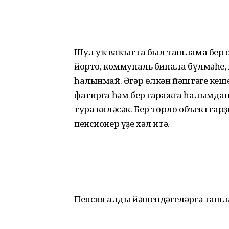
Шул уҡ ваҡытта был ташлама бер об
йорто, коммуналь бинала бүлмәһе, 
һалынмай. Әгәр өлкән йәштәге кеше
фатирға һәм бер гаражға һалымдан 
тура киләсәк. Бер төрлө объект­т
пенсионер үҙе хәл итә.
Пенсия алды йәшендәгеләргә таш