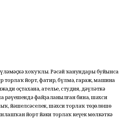
үләмәҫкә хоҡуҡлы. Рәсәй ҡанундары буйынса
әр торлаҡ йорт, фатир, бүлмә, гараж, машина
жади оҫтахана, ателье, студия, дәү­ләткә
ана рәүешендә файҙаланылған бина, шәхси
лыҡ, йәшелсәселек, шәхси торлаҡ төҙөлөшө
ын­лашҡан йорт йәки торлаҡ кеүек мөлкәткә