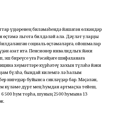
тар үҙҙәренең биләмәһендә йәшәгән өлкәндәр
 өҫтәмә льгота билдәләй ала. Дәүләт уларҙы
а билдәләнгән социаль өҫтәмәләргә, ойошмалар
ҙән азат итә. Пенсионер инвалидлыҡ йәки
, эш биреүсе уға Рәсәйҙәге шифаханаға
ицина хеҙмәттәре күрһәтеү хаҡын түләһә йәки
рҙам бүлһә, бындай килемгә лә һалым
р нигеҙҙәр буйынса сикләүҙәр бар. Мәҫәлән,
м күләме дүрт мең һумдан артмаҫҡа тейеш,
6 500 һум торһа, шуның 2500 һумына 13
к.