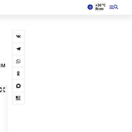
+30 °С
Ясно
ым