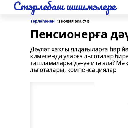
Стэрлебаш шишмэлере
Төрлөһөнән
12 НОЯБРЯ 2019, 07:45
Пенсионерға дә
Дәүләт хаҡлы ялдағыларға һәр йә
кимәлендә уларға льготалар бир
ташламаларға дәғүә итә ала? Мә
льготалары, компенсациялар