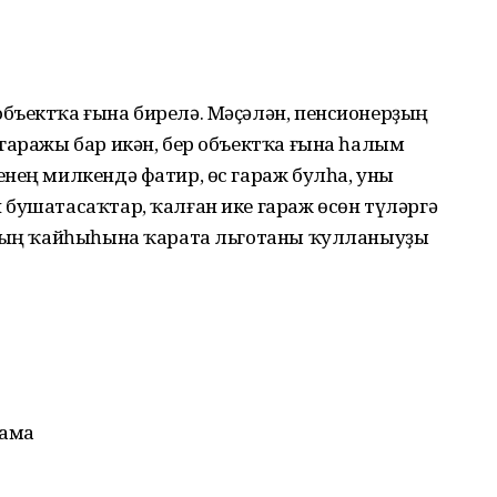
ъектҡа ғына бирелә. Мәҫәлән, пенсио­нер­ҙың
гаражы бар икән, бер объектҡа ғына һа­лым
­нең милкендә фатир, өс гараж булһа, уны
бушатасаҡтар, ҡалған ике гараж өсөн түләргә
арҙың ҡайһыһына ҡарата льготаны ҡулланыуҙы
лама