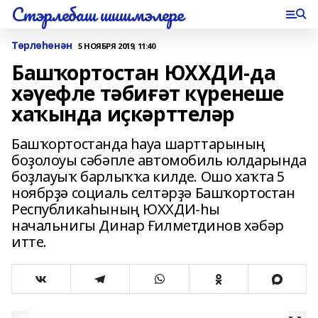
Стэрлебаш шишмэлере
Төрлөһөнән
5 НОЯБРЯ 2019, 11:40
Башҡортостан ЮХХДИ-да
хәүефле тәбиғәт күренеше
хаҡында иҫкәрттеләр
Башҡортостанда һауа шарттарының
боҙолоуы сәбәпле автомобиль юлдарында
боҙлауыҡ барлыҡҡа килде. Ошо хаҡта 5
ноябрҙә социаль селтәрҙә Башҡортостан
Республикаһының ЮХХДИ-һы
начальнигы Динар Ғилметдинов хәбәр
итте.