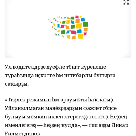
Ул водителдәрҙе хәүефле тәбиғәт күренеше
тураһында иҫкәртте һәм иғтибарлы булырға
саҡырҙы.
«Тиҙлек режимын һәм арауыҡты һаҡлағыҙ.
Уйланылмаған манёврҙарҙың фажиғәгә сәбәпсе
булыуы мөмкин икәнен хәтерегеҙҙә тотоғоҙ. Һеҙҙең
именлегегеҙ — һеҙҙең ҡулда», — тип яҙҙы Динар
Ғилметдинов.