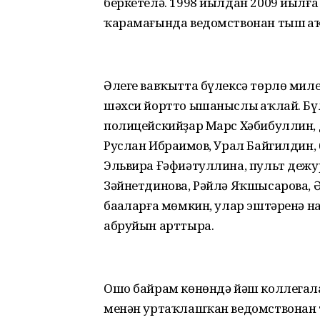
беркетелә. 1998 йылдан 2009 йылға
ҡарамағында ведомствонан тыш һаҡ 
Әлеге вавҡытта бүлексә төрлө миле
шәхси йортто ышаныслы һаҡлай. Б
полицейскийҙар Марс Хәбибуллин, Д
Руслан Ибраһимов, Урал Байгилдин, 
Эльвира Ғәфиәтуллина, пульт дежу
Зәйнетдинова, Рәйлә Яҡшысарова, 
баһаларға мөмкин, улар эштәренә 
абруйын арттыра.
Ошо байрам көнөндә йәш коллегалар
менән уртаҡлашҡан ведомствонан т