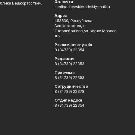
Эл. почта
блика Башкортостан».
sterlibashevskierodniki@mail.ru
Адрес
453830, Республика
Башкортостан, c.
Стерлибашево,ул. Карла Маркса,
102.
Рекламная служба
8 (34739) 22354
Редакция
8 (34739) 22353
Приемная
8 (34739) 22353
Сотрудничество
8 (34739) 22378
Отдел кадров
8 (34739) 22354