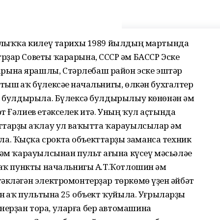
арлыҡҡа килеү тарихы 1989 йылдың мартында
ҙар Советы ҡарарына, СССР һәм БАССР Эске
ына ярашлы, Стәрлебаш район эске эштәр
ыш һаҡ бүлексәһе начальнигы, өлкән бухгалтер
ат булдырыла. Бүлексә булдырылыу көнөнән һәм
т Ғәлиев етәкселек итә. Уның ҡул аҫтында
ттарҙы һаҡлау ул ваҡытта ҡарауылсылар һәм
а. Ҡыҫҡа срокта объекттарҙы заманса техник
әм ҡарауылсынан пульт һағына күсеү мәсьәләһе
һаҡ пункты начальнигы А.Т.Ҡотлошин һәм
әкләгән электромонтерҙар төркөмө үҙен һәйбәт
ән һаҡ пультына 25 объект ҡуйыла. Уғрыларҙы
ерҙан тора, уларға бер автомашина