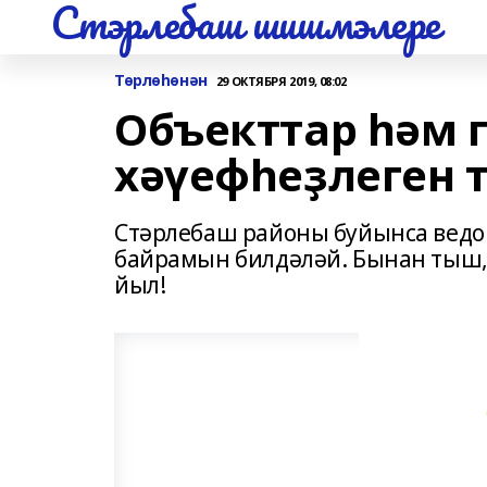
Стэрлебаш шишмэлере
Төрлөһөнән
29 ОКТЯБРЯ 2019, 08:02
Объекттар һәм
хәүефһеҙлеген 
Стәрлебаш районы буйынса ведо
байрамын билдәләй. Бынан тыш, 
йыл!