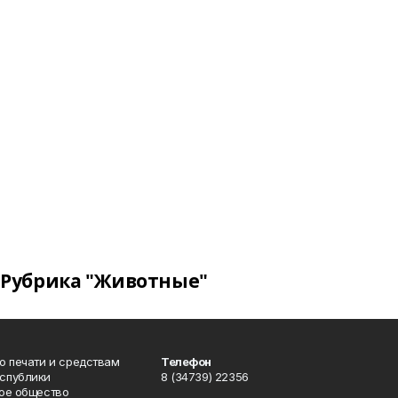
Рубрика "Животные"
о печати и средствам
Телефон
спублики
8 (34739) 22356
ое общество