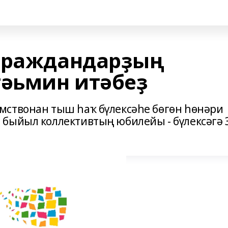
 граждандарҙың
тәьмин итәбеҙ
мствонан тыш һаҡ бүлексәһе бөгөн һөнәри
быйыл коллективтың юбилейы - бүлексәгә 