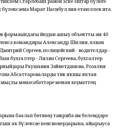
 тиклем Стәрлебаш район эске эштәр бүлеге
бүлексәһенә Марат Насибуллин етәкселек итә.
к формаһындағы йөҙҙән ашыу объектты һәм 40
үлексә командиры Александр Шилин, өлкән
митрий Сергеев, полицейский - водителдәр -
баш бухгалтер - Лилиә Сергеева, бухгалтер
рныйҙары Раушания Зәйнетдинова, Розалия
Әлиә Абсаттароваларҙы тик яҡшы яҡтан
намыҫлы мөнәсәбәттәре менән хеҙмәттең
ына баһалап бөткөһөҙ тәжрибә һәм белемдәре
ыш һаҡ бүлексәһе пенсионерҙарына, айырыуса