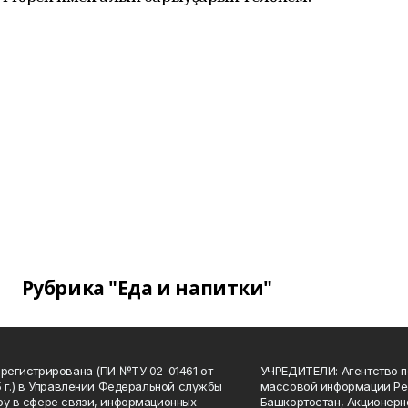
Рубрика "Еда и напитки"
арегистрирована (ПИ №ТУ 02-01461 от
УЧРЕДИТЕЛИ: Агентство п
15 г.) в Управлении Федеральной службы
массовой информации Ре
ру в сфере связи, информационных
Башкортостан, Акционерн