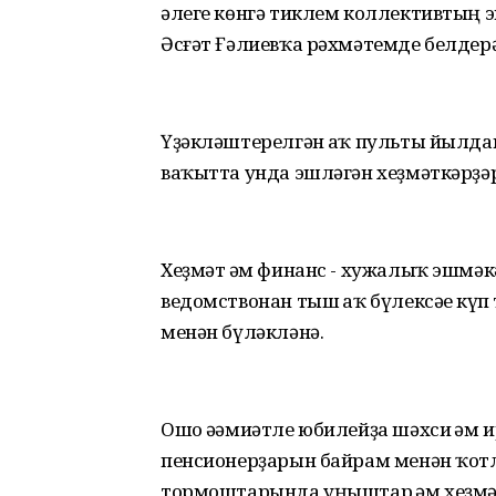
әлеге көнгә тиклем коллективтың 
Әсғәт Ғәлиевҡа рәхмәтемде белдер
Үҙәкләштерелгән һаҡ пульты йылдан
ваҡытта унда эшләгән хеҙмәткәрҙәр
Хеҙмәт һәм финанс - хужалыҡ эшм
ведомствонан тыш һаҡ бүлексәһе к
менән бүләкләнә.
Ошо әһәмиәтле юбилейҙа шәхси һәм и
пенсионерҙарын байрам менән ҡотл
тормоштарында уңыштар һәм хеҙмә