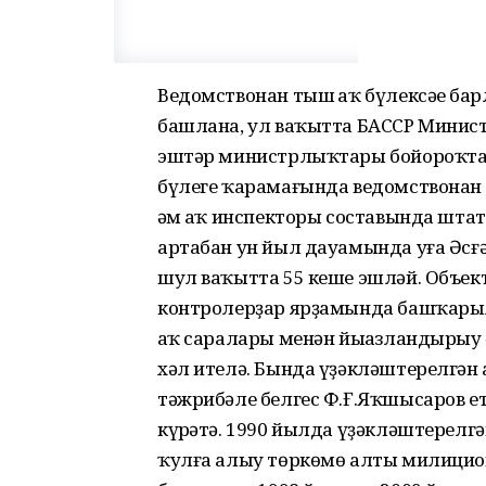
Ведомствонан тыш һаҡ бүлексәһе б
башлана, ул ваҡытта БАССР Министр
эштәр министрлыҡтары бойороҡтар
бүлеге ҡарамағында ведомствонан т
һәм һаҡ инспекторы составында шт
артабан ун йыл дауамында уға Әсғә
шул ваҡытта 55 кеше эшләй. Объек
контролерҙар ярҙамында башҡарыл
һаҡ саралары менән йыһазландырыу һ
хәл ителә. Бында үҙәкләштерелгән 
тәжрибәле белгес Ф.Ғ.Яҡшысаров ет
күрһәтә. 1990 йылда үҙәкләштерелг
ҡулға алыу төркөмө алты милицион