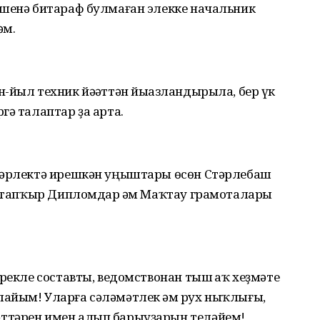
эшенә битараф булмаған элекке начальник
әм.
-йыл техник йәһәттән йыһазландырыла, бер үк
гә талаптар ҙа арта.
әкәрлектә ирешкән уңыштары өсөн Стәрлебаш
үп тапҡыр Дипломдар һәм Маҡтау грамоталары
рекле составты, ведомствонан тыш һаҡ хеҙмәте
айым! Уларға сәләмәтлек һәм рух ныҡлығы,
ттәрен имен алып барыуҙарын теләйем!