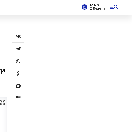
+16 °С
Облачно
да