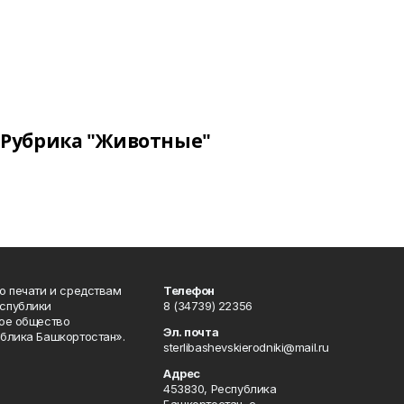
Рубрика "Животные"
о печати и средствам
Телефон
спублики
8 (34739) 22356
ое общество
Эл. почта
блика Башкортостан».
sterlibashevskierodniki@mail.ru
Адрес
453830, Республика
Башкортостан, c.