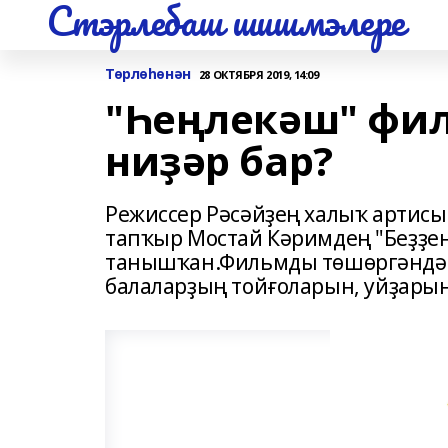
Стэрлебаш шишмэлере
Төрлөһөнән
28 ОКТЯБРЯ 2019, 14:09
"Һеңлекәш" фил
ниҙәр бар?
Режиссер Рәсәйҙең халыҡ артисы 
тапҡыр Мостай Кәримдең "Беҙҙең
танышҡан.Фильмды төшөргәндә т
балаларҙың тойғоларын, уйҙары