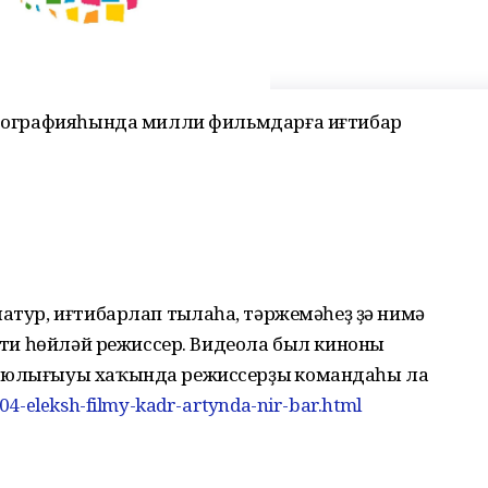
матографияһында милли фильмдарға иғтибар
атур, иғтибарлап тыңлаһаң, тәржемәһеҙ ҙә нимә
- ти һөйләй режиссер. Видеола был киноны
ә юлығыуы хаҡында режиссерҙың командаһы ла
04-eleksh-filmy-kadr-artynda-nir-bar.html