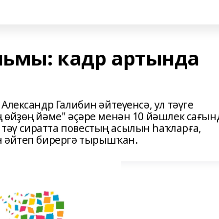
ьмы: кадр артында
Александр Галибин әйтеүенсә, ул тәүге
 өйҙөң йәме" әҫәре менән 10 йәшлек сағын
әү сиратта повестың асылын һаҡларға,
н әйтеп бирергә тырышҡан.