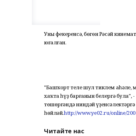
Уның фекеренсә, бөгөн Рәсәй кине
юғалған.
"Башҡорт теле шул тиклем аһәңле, м
хаҡта һүҙ барғанын белергә була", 
төшөргәндә ниндәй үҙенсәлектәрг
һөйләй.
http://www.ye02.ru/online/200
Читайте нас