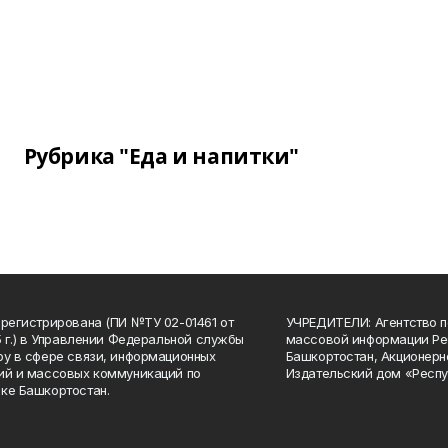
Рубрика "Еда и напитки"
арегистрирована (ПИ №ТУ 02-01461 от
УЧРЕДИТЕЛИ: Агентство п
15 г.) в Управлении Федеральной службы
массовой информации Ре
ру в сфере связи, информационных
Башкортостан, Акционерн
ий и массовых коммуникаций по
Издательский дом «Респу
ке Башкортостан.