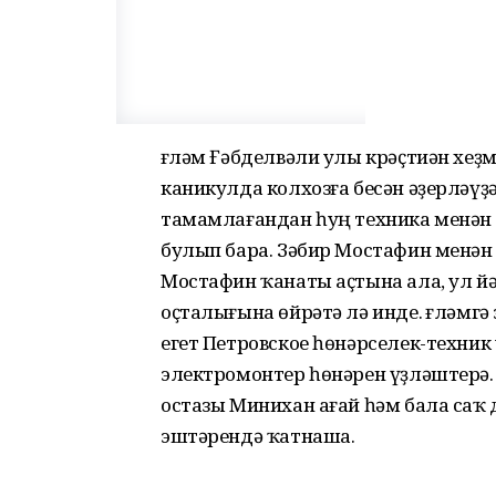
Әғләм Ғәбделвәли улы крәҫтиән хеҙ
каникулда колхозға бесән әҙерләүҙ
тамамлағандан һуң техника менә
булып бара. Зәбир Мостафин менә
Мостафин ҡанаты аҫтына ала, ул й
оҫталығына өйрәтә лә инде. Әғләмг
егет Петровское һөнәрселек-техни
электромонтер һөнәрен үҙләштерә.
остазы Минихан ағай һәм бала саҡ
эштәрендә ҡатнаша.