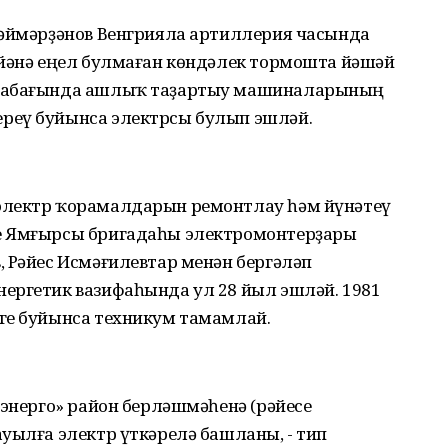
Шәймәрҙәнов Венгрияла артиллерия часында
 йәнә еңел булмаған көндәлек тормошта йәшәй
 табағында ашлыҡ таҙартыу машиналарының
реү буйынса электрсы булып эшләй.
электр ҡорамалдарын ремонтлау һәм йүнәтеү
е Ямғырсы бригадаһы электромонтерҙары
 Рәйес Исмәғилевтар менән бергәләп
ергетик вазифаһында ул 28 йыл эшләй. 1981
ге буйынса техникум тамамлай.
ьэнерго» район берләшмәһенә (рәйесе
уылға электр үткәрелә башланы, - тип