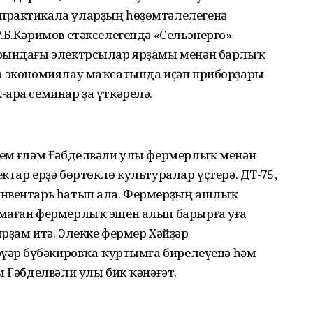
практикала уларҙың һөҙөмтәлелегенә
.Б.Кәримов етәкселегендә «Сельэнерго»
урындағы электрсылар ярҙамы менән барлыҡ
а экономиялау маҡсатында иҫәп приборҙары
ара семинар ҙа үткәрелә.
ем Әғләм Ғәбделвәли улы фермерлыҡ менән
ктар ерҙә бөртөклө культуралар үҫтерә. ДТ-75,
инвентарь һатып ала. Фермерҙың ашлыҡ
лмаған фермерлыҡ эшен алып барырға уға
рҙам итә. Элекке фермер Хәйҙәр
үәр Әбүбәкировҡа ҡуртымға бирелеүенә һәм
м Ғәбделвәли улы бик ҡәнәғәт.