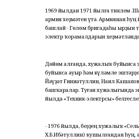
1969 йылдан 1971 йылға тиклем Ә.
армия хеҙмәтен үтә. Армиянан һуң
башлай - Гөлөм бригадаһы ырҙын
электр ҡорамалдарын хеҙмәтләнде
Дөйөм алғанда, хужалыҡ буйынса 
буйынса ауыр һәм күләмле эштәрҙ
Йәүҙәт Ғиниәтуллин, Наил Кашапов,
башҡаралар. Туған хужалығында эн
йылда «Техник-электрсы» белгесле
- 1976 йылда, беҙҙең хужалыҡ «Сел
Х.Б.Ибәтуллин) ҡушылғандан һуң, а