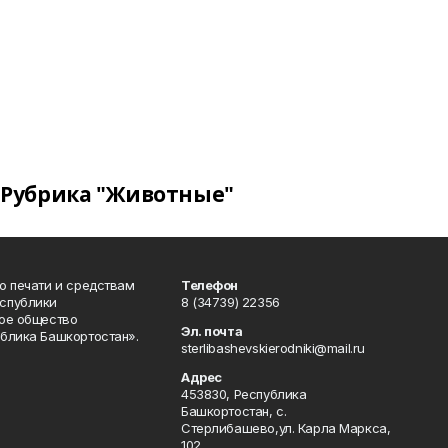
Рубрика "Животные"
о печати и средствам
Телефон
спублики
8 (34739) 22356
ое общество
Эл. почта
блика Башкортостан».
sterlibashevskierodniki@mail.ru
Адрес
453830, Республика
Башкортостан, c.
Стерлибашево,ул. Карла Маркса,
102.