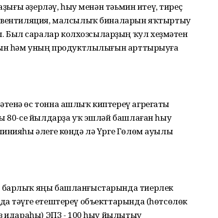
 аҙығы әҙерләү, һыу менән тәьмин итеү, тиреҫ
, вентиляция, малсылыҡ биналарын яҡтыртыу
 Был саралар колхозсыларҙың ҡул хеҙмәтен
анын һәм уның продуктлылығын арттырыуға
тенә өс тонна ашлыҡ киптереү агрегаты
лы 80-се йылдарҙа уҡ эшләй башлаған һыу
линияһы әлеге көндә лә Үрге Гөлөм ауылы
.
ң барлыҡ яңы башланғыстарында тиерлек
да тәүге етештереү объекттарында (һөтсөлөк
з идараһы) ЭПЗ - 100 һыу йылытыу