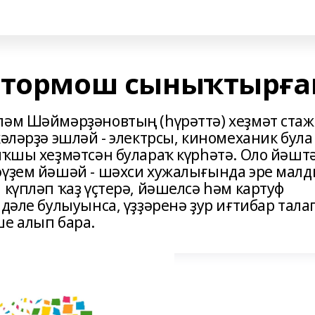
м тормош сыныҡтырға
ләм Шәймәрҙәновтың (һүрәттә) хеҙмәт ста
кәләрҙә эшләй - электрсы, киномеханик була
яҡшы хеҙмәтсән булараҡ күрһәтә. Оло йәшт
әүҙем йәшәй - шәхси хужалығында эре мал
 күпләп ҡаҙ үҫтерә, йәшелсә һәм картуф
лдәле булыуынса, үҙҙәренә ҙур иғтибар тала
ше алып бара.