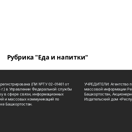
Рубрика "Еда и напитки"
арегистрирована (ПИ №ТУ 02-01461 от
УЧРЕДИТЕЛИ: Агентство п
15 г.) в Управлении Федеральной службы
массовой информации Ре
ру в сфере связи, информационных
Башкортостан, Акционерн
ий и массовых коммуникаций по
Издательский дом «Респу
ке Башкортостан.