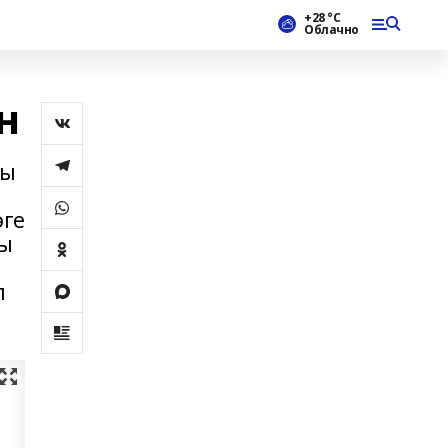
+28 °С
Облачно
н
жы
әге
ды
п