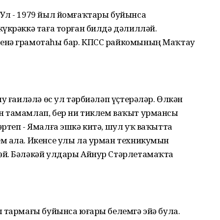
Ул - 1979 йыл йомғаҡтары буйынса
үкрәккә таға торған билдә дәлилләй.
енә грамотаһы бар. КПСС райкомының Маҡтау
у ғаиләлә өс ул тәрбиәләп үҫтерәләр. Өлкән
н тамамлап, бер ни тиклем ваҡыт урмансы
ртеп - Ямалға эшкә китә, шул уҡ ваҡытта
м ала. Икенсе улы ла урман техникумын
әй. Бәләкәй улдары Айнур Стәрлетамаҡта
 тармағы буйынса юғары белемгә эйә була.