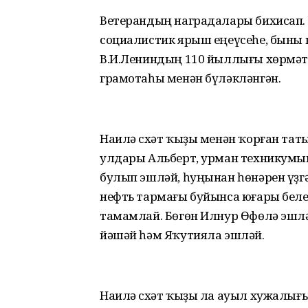
Ветерандың наградалары бихисап. 
социалистик ярыш еңеүсеһе, быны к
В.И.Лениндың 110 йыллығы хөрмәт
грамотаһы менән бүләкләнгән.
Наилә Әсхәт ҡыҙы менән ҡорған таты
улдары Альберт, урман техникумы
булып эшләй, һуңынан һөнәрен үҙгә
нефть тармағы буйынса юғары беле
тамамлай. Бөгөн Илнур Өфөлә эшл
йәшәй һәм Яҡутияла эшләй.
Наилә Әсхәт ҡыҙы ла ауыл хужалығы