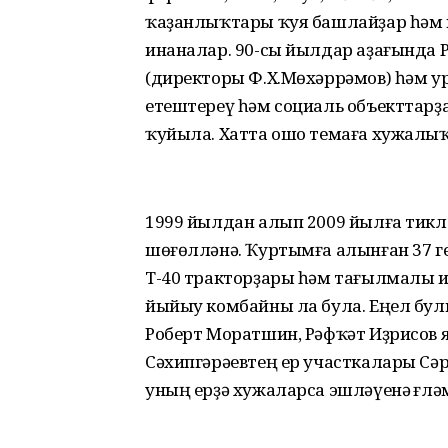
ҡаҙанлыҡтары ҡуя башлайҙар һәм 
инаналар. 90-сы йылдар аҙағында Р
(директоры Ф.Х.Мөхәррәмов) һәм 
етештереү һәм социаль объекттарҙ
ҡуйыла. Хатта ошо темаға хужалыҡ-
1999 йылдан алып 2009 йылға тикл
шөғөлләнә. Ҡуртымға алынған 37 ге
Т-40 тракторҙары һәм тағылмалы 
йыйыу комбайны ла була. Еңел бу
Роберт Моратшин, Рәфҡәт Иҙрисов я
Сәхипгәрәевтең ер участкалары Сәр
уның ерҙә хужаларса эшләүенә Әғлә