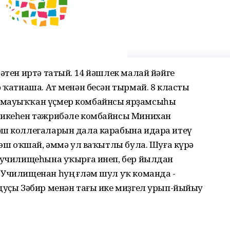
мәтен иртә татый. 14 йәшлек малай йәйге
ә ҡатнаша. Ат менән бесән тырмай. 8 класты
н мауыҡҡан үҫмер комбайнсы ярҙамсыһы
н икеһен тәжрибәле комбайнсы Минихан
әш коллегаларын дала карабына идара итеү
ә эш оҡшай, әммә ул ваҡытлы була. Шуға күрә
к училищеһына уҡырға инеп, бер йылдан
 Училищенан һуң Әғләм шул уҡ команда -
 дуҫы Зәбир менән тағы ике миҙгел урып-йыйыу