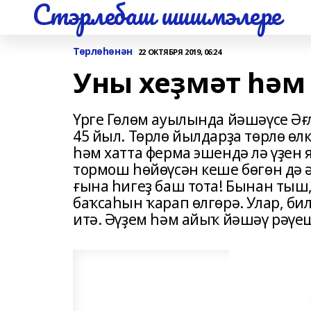
Стэрлебаш шишмэлере
Төрлөһөнән
22 ОКТЯБРЯ 2019, 06:24
Уны хеҙмәт һә
Үрге Гөлөм ауылында йәшәүсе Әғ
45 йыл. Төрлө йылдарҙа төрлө өл
һәм хатта ферма эшендә лә үҙен 
тормош һөйөүсән кеше бөгөн дә 
ғына һигеҙ баш тота! Бынан тыш,
баҡсаһын ҡарап өлгөрә. Улар, би
итә. Әүҙем һәм айыҡ йәшәү рәүе