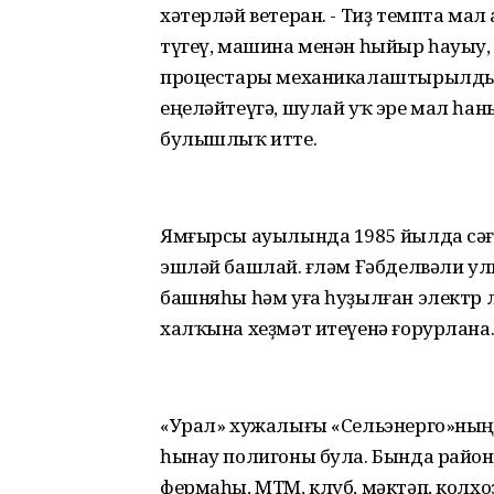
хәтерләй ветеран. - Тиҙ темпта мал
түгеү, машина менән һыйыр һауыу
процестары механикалаштырылды.
еңеләйтеүгә, шулай уҡ эре мал һ
булышлыҡ итте.
Ямғырсы ауылында 1985 йылда сәғә
эшләй башлай. Әғләм Ғәбделвәли у
башняһы һәм уға һуҙылған электр 
халҡына хеҙмәт итеүенә ғорурлана
«Урал» хужалығы «Сельэнерго»ны
һынау полигоны була. Бында район
фермаһы, МТМ, клуб, мәктәп, колхо