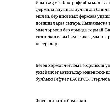
Уның хеҙмәт биографияһы малсылы
фермала һауынсы булып эш башла
эшләй, бер нисә йыл фермаға уңыш
позицияларға сығара. Ҡыҙғанысҡа ҡ
Әммә тормош бер урында тормай. В
юғалтҡан Әғләм һәм Әлфиә яҙмыштар
кисерәләр.
Бөгөн хөрмәтле Әғләм Ғәбделвәли 
уны һәйбәт ваҡиғалар менән генә 
булһын! Рәфҡәт БАСИРОВ. Стәрлеб
Фото ғаилә альбомынан.