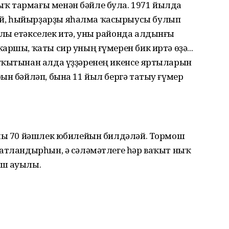
ҡ тармағы менән бәйле була. 1971 йылда
й, һыйырҙарҙы яһалма ҡасырыусы булып
лы етәкселек итә, уны районда алдынғы
аршы, ҡаты сир уның ғүмерен бик иртә өҙә...
аҡытынан алда үҙҙәренең икенсе яртыларын
ын бәйләп, бына 11 йыл бергә татыу ғүмер
улы 70 йәшлек юбилейын билдәләй. Тормош
шатландырһын, ә сәләмәтлеге һәр ваҡыт ныҡ
аш ауылы.