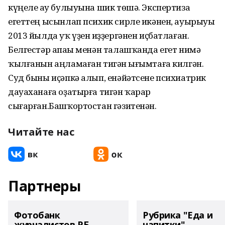
күңеле һау булыуына шик төшә. Экспертиза
егеттең ысынлап психик сирле икәнен, ауырыуы
2013 йылда уҡ үҙен һиҙҙергәнен иҫбатлаған.
Белгестәр апаһы менән талашҡанда егет нимә
ҡылғанын аңламаған тигән һығымтаға килгән.
Суд быны иҫәпкә алып, енәйәтсене психиатрик
дауаханаға оҙатырға тигән ҡарар
сығарған.Башҡортостан гәзитенән.
Читайте нас
Партнеры
Фотобанк
Рубрика "Еда и
журналистов РБ
напитки"