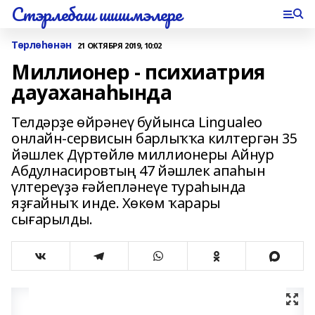
Стэрлебаш шишмэлере
Төрлөһөнән
21 ОКТЯБРЯ 2019, 10:02
Миллионер - психиатрия
дауаханаһында
Телдәрҙе өйрәнеү буйынса Lingualeo
онлайн-сервисын барлыҡҡа килтергән 35
йәшлек Дүртөйлө миллионеры Айнур
Абдулнасировтың 47 йәшлек апаһын
үлтереүҙә ғәйепләнеүе тураһында
яҙғайныҡ инде. Хөкөм ҡарары
сығарылды.