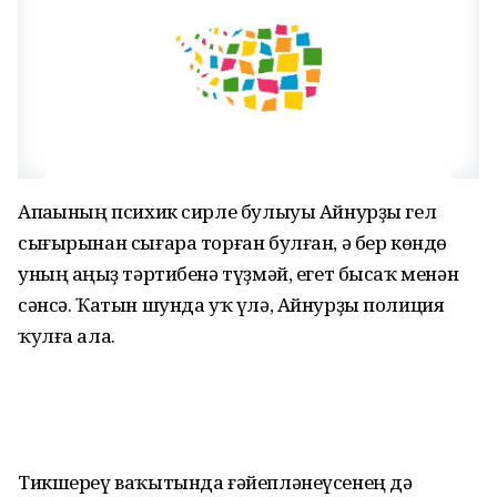
Апаһының психик сирле булыуы Айнурҙы гел
сығырынан сығара торған булған, ә бер көндө
уның аңһыҙ тәртибенә түҙмәй, егет бысаҡ менән
сәнсә. Ҡатын шунда уҡ үлә, Айнурҙы полиция
ҡулға ала.
Тикшереү ваҡытында ғәйепләнеүсенең дә