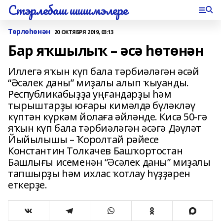
Стэрлебаш шишмэлере
Төрлөһөнән
20 ОКТЯБРЯ 2019, 03:13
Бар яҡшылыҡ – әсә һөтөнән
Иллегә яҡын күп бала тәрбиәләгән әсәй
“Әсәлек даны” миҙалы алып ҡыуанды.
Республикабыҙҙа уңғандарҙы һәм
тырыштарҙы юғары кимәлдә бүләкләү
күптән күркәм йолаға әйләнде. Кисә 50-гә
яҡын күп бала тәрбиәләгән әсәгә Дәүләт
Йыйылышы – Ҡоролтай рәйесе
Константин Толкачев Башҡортостан
Башлығы исеменән “Әсәлек даны” миҙалы
тапшырҙы һәм ихлас ҡотлау һүҙҙәрен
еткерҙе.