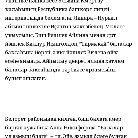
Унан ике йәшкә кесе Эльвина Күмертау
ҡалаһының Республика башҡорт лицей-
интернатында белем ала. Линара – Нурвил
абзыйы шикелле Иҫәнғол мәктәбенең IV класс
уҡыусыһы. Биш йәшлек Айлина менән дүрт
йәшлек Вилнур Иҫәнғолдоң “Тирмәкәй” балалар
баҡсаһына йөрөй, ә ике йәшлек Вилена өйҙә
әсәһе янында. Айһылыу декрет ялына хәтлем
балалар баҡсаһында тәрбиәсе ярҙамсыһы
булып эшләгән.
Белорет районынан килгән, биш балаға ғүмер
биргән хужабикә Анна Никифорова: “Балалар –
ул яҙмыш бүләге”, – ти. Эйе, яҙмыш бүләге булған