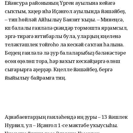
Ейәнсура районының Үрген ауылына кейәүгә
сыҡтым, хәҙер иһә Иҫәнғол ауылында йәшәйбеҙ,
– тип һөйләй Айһылыу Баязит ҡыҙы. – Минеңсә,
күп балалы ғаиләлә үҫкәндәр тормошта ярҙамсыл,
эргә-тирәгә иғтибарлы була, уларҙың күңеленә
теләктәшлек тойғоһо ла кескәй саҡтан һалына.
Беҙҙең ғаиләлә лә ҙур балаларыбыҙ бәләкәстәре
өсөн өҙөлөп тора, һәр ваҡыт кескәйҙәргә өлөш
сығарырға әҙерҙәр. Күңелле йәшәйбеҙ, бергә
йыйылыу байрамға тиң.
Аҙнабаевтарҙың ғаиләһендә иң ҙуры – 13 йәшлек
Нурвил, ул – Иҫәнғол 1-се мәктәбе уҡыусыһы.