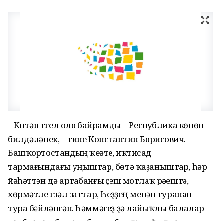
– Күптән түгел оло байрамды – Республика көнөн
билдәләнек, – тине Константин Борисович. –
Баш­ҡортос­тандың ҡеүәте, иҡтисад
тармағындағы уңыштар, бөтә ҡаҙаныштар, һәр
йәһәттән дә артабанғы үҫеш мотлаҡ рәүештә,
хөрмәтле гүзәл заттар, Һеҙҙең менән туранан-
тура бәйләнгән. Һәм­мәгеҙ ҙә лайыҡлы балалар