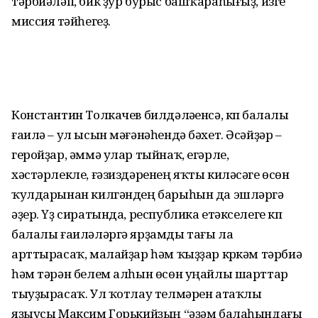
тәрбиәләп, бик ҙур бурыс башҡараһығыҙ, изге
миссия үтәйһегеҙ.
Константин Толкачев билдә­ләүенсә, күп балалы
ғаилә – ул ысын мәғәнәһендә бәхет. Әсәйҙәр –
геройҙар, әммә улар тыйнаҡ, егәрле,
хәстәрлекле, ғәзиздәренең яҡты киләсәге өсөн
ҡулдарынан килгәндең барыһын да эшләргә
әҙер. Үҙ сиратында, республика етәкселеге күп
балалы ғаиләләргә ярҙамды тағы ла
арттырасаҡ, малайҙар һәм ҡыҙҙар күркәм тәрбиә
һәм тәрән белем алһын өсөн уңайлы шарттар
тыуҙырасаҡ. Ул ҡотлау телмәрен атаҡлы
яҙыусы Максим Горькийҙың “әҙәм балаһын­дағы