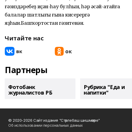
ғәзиздәребеҙ иҫән-һау булһын, һәр әсәй-атайға
балалар шатлығы ғына кисерергә
яҙһын.Башҡортостан гәзитенән.
Читайте нас
Партнеры
Фотобанк
Рубрика "Еда и
журналистов РБ
напитки"
© 2020-2026 Сайт издания "Стәрлебаш шишмәләре"
Об использовании персональных данных