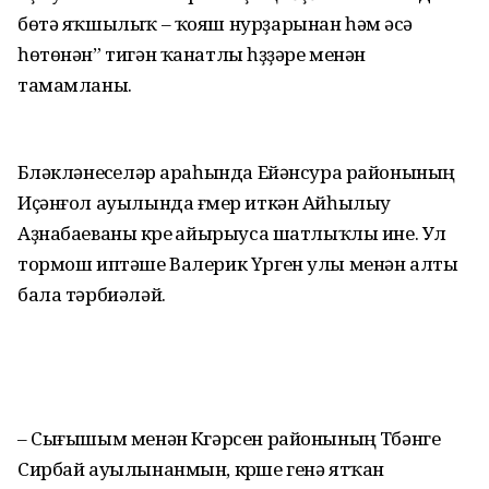
бөтә яҡшылыҡ – ҡояш нурҙарынан һәм әсә
һөтөнән” тигән ҡанатлы һүҙҙәре менән
тамамланы.
Бүләкләнеүселәр араһында Ейәнсура районының
Иҫәнғол ауылында ғүмер иткән Айһылыу
Аҙнабае­ваны күреү айырыуса шатлыҡлы ине. Ул
тормош иптәше Валерик Үрген улы менән алты
бала тәрбиәләй.
– Сығышым менән Күгәрсен районының Түбәнге
Сирбай ауылынанмын, күрше генә ятҡан