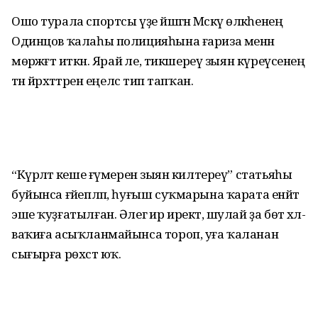
Ошо турала спортсы үҙе йәшәгән Мәскәү өлкәһенең
Одинцов ҡалаһы полицияһына ғариза менән
мөрәжәғәт иткән. Ярай әле, тикшереү зыян күреүсенең
тән йәрәхәттәрен еңелсә тип тапҡан.
“Күрәләтә кеше ғүмеренә зыян килтереү” статьяһы
буйынса ғәйепләп, һуғыш суҡмарына ҡарата енәйәт
эше ҡуҙғатылған. Әлегә ир иректә, шулай ҙа бөтә хәл-
ваҡиға асыҡланмайынса тороп, уға ҡаланан
сығырға рөхсәт юҡ.