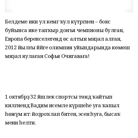
Белдеме икән ул кемгә ҡул күтәргәнен – бокс
буйынса ике тапҡыр донъя чемпионы булған,
Европа беренселегендә өс алтын миҙал алған,
2012 йылғы йәйге олимпия уйындарында көмөш
миҙал яулаған Софья Очигаваға!
1 октябрҙә 32 йәшлек спортсы төндә ҡайтып
килгәнендә Вадим исемле күршеһе уға ҡапыл
һөжүм итә: йоҙроҡлап битенә, эсенә һуға, бысаҡ
менән һелтәнә.