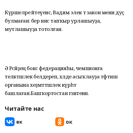
Күршеләре әйтеүенсә, Вадим элек тә закон менән дуҫ
булмаған: бер нисә тапҡыр урлашыуҙа,
мутлашыуҙа тотолған.
Ә Рәсәйҙең бокс федерацияһы, чемпионға
теләктәшлек белдереп, хәлде асыҡлауҙа тәфтиш
органына хеҙмәттәшлек күрһәтә
башлаған.Башҡортостан гәзитенән.
Читайте нас