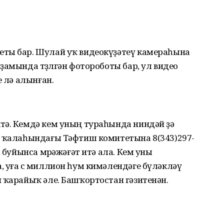
еты бар. Шулай уҡ видеокүҙәтеү камераһына
амында төҙөлгән фотороботы бар, ул видео
е лә алынған.
тә. Кемдә кем уның тураһында ниндәй ҙә
г ҡалаһындағы Тәфтиш комитетына 8(343)297-
ы буйынса мөрәжәғәт итә ала. Кем уны
 уға өс миллион һум кимәлендәге бүләкләү
 ҡарайыҡ әле. Башҡортостан гәзитенән.