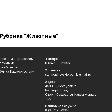
Рубрика "Животные"
о печати и средствам
Телефон
спублики
8 (34739) 22356
ое общество
Эл. почта
блика Башкортостан».
sterlibashevskierodniki@mail.ru
Адрес
453830, Республика
Башкортостан, c.
Стерлибашево,ул. Карла Маркса,
102.
Рекламная служба
8 (34739) 22354