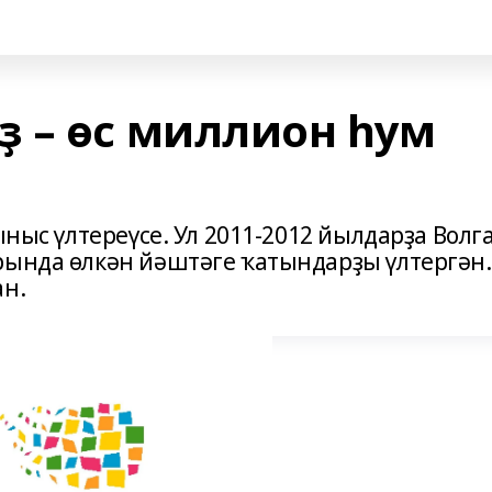
 – өс миллион һум
ыныс үлтереүсе. Ул 2011-2012 йылдарҙа Волг
рында өлкән йәштәге ҡатындарҙы үлтергән.
ан.