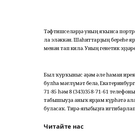
Тәфтишселәрҙә уның яҡынса портр
ла эләккән. Шаһиттарҙың береһе ярҙ
менән тап килә. Уның генетик эҙҙәр
Был ҡурҡыныс әҙәм әле һаман ирек
булһа мәғлүмәт белә, Екатеринбур
71-85 һәм 8 (343)358-71-61 телефон
табышыуҙа аныҡ ярҙам күрһәтә ала,
буласаҡ. Тирә-яғыбыҙға иғтибарлап
Читайте нас