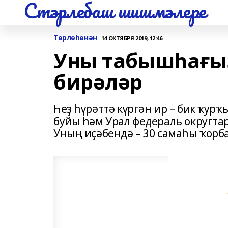
Стэрлебаш шишмэлере
Төрлөһөнән
14 ОКТЯБРЯ 2019, 12:46
Уны табышһағыҙ
бирәләр
Һеҙ һүрәттә күргән ир – бик ҡурҡ
буйы һәм Урал федераль округта
Уның иҫәбендә – 30 самаһы ҡорб