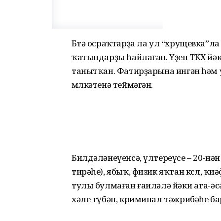
Бөтә осраҡтарҙа ла ул “хрущевка”л
ҡатындарҙы һайлаған. Үҙен ТКХ йәк
танытҡан. Фатирҙарына ингән һәм 
мөлкәтенә теймәгән.
Билдәләнеүенсә, үлтереүсе – 20-нән
тирәһе), ябыҡ, физик яҡтан көслө, ҡи
тулы булмаған ғаиләлә йәки ата-әс
хәле түбән, криминал тәжрибәһе бар