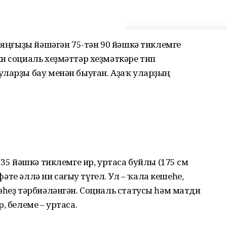
а яңғыҙы йәшәгән 75-тән 90 йәшкә тиклемге
и социаль хеҙмәттәр хеҙмәткәре тип
уларҙы бау менән быуған. Аҙаҡ уларҙың
 35 йәшкә тиклемге ир, уртаса буйлы (175 см
әфәте әллә ни сағыу түгел. Ул – ҡала кешеһе,
әһеҙ тәрбиәләнгән. Социаль статусы һәм матди
, белеме – уртаса.