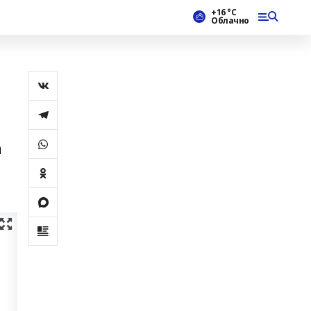
+16 °С
Облачно
а