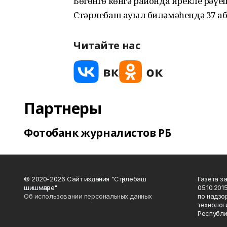
Бөгөнгө көнгә районда ирекле рәү
Стәрлебаш ауыл биләмәһендә 37 або
Читайте нас
Партнеры
Фотобанк журналистов РБ
© 2020-2026 Сайт издания "Стәрлебаш
Газета з
шишмәләре"
05.10.20
Об использовании персональных данных
по надзо
технолог
Республи