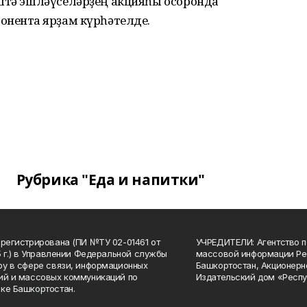
ештә эшләүселәрҙең акцияһы осоронда
нентҡа ярҙам күрһәтелде.
Рубрика "Еда и напитки"
арегистрирована (ПИ №ТУ 02-01461 от
УЧРЕДИТЕЛИ: Агентство п
15 г.) в Управлении Федеральной службы
массовой информации Ре
ру в сфере связи, информационных
Башкортостан, Акционерн
ий и массовых коммуникаций по
Издательский дом «Респу
ке Башкортостан.