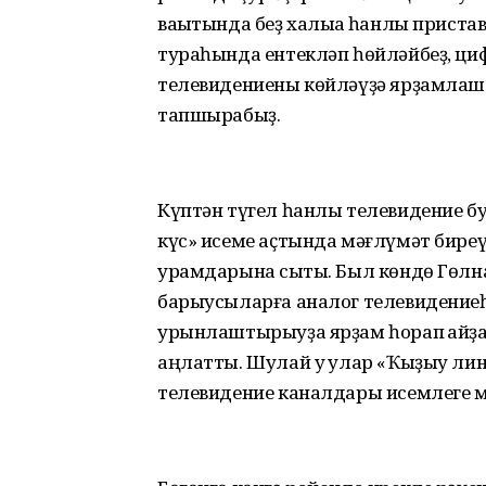
ваҡытында беҙ халыҡҡа һанлы прист
тураһында ентекләп һөйләйбеҙ, ци
телевидениены көйләүҙә ярҙамлаш
тапшырабыҙ.
Күптән түгел һанлы телевидение 
күс» исеме аҫтында мәғлүмәт биреү
урамдарына сыҡты. Был көндө Гөлн
барыусыларға аналог телевидение
урынлаштырыуҙа ярҙам һорап ҡайҙ
аңлатты. Шулай уҡ улар «Ҡыҙыу л
телевидение каналдары исемлеге м