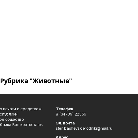
Рубрика "Животные"
о печати и средствам
Телефон
спублики
8 (34739) 22356
ое общество
Эл. почта
блика Башкортостан».
sterlibashevskierodniki@mail.ru
Адрес