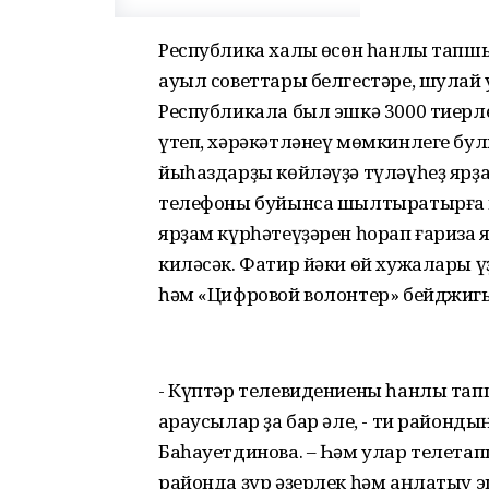
Республика халҡы өсөн һанлы тапшы
ауыл советтары белгестәре, шулай 
Республикала был эшкә 3000 тиерле
үтеп, хәрәкәтләнеү мөмкинлеге бул
йыһаздарҙы көйләүҙә түләүһеҙ ярҙа
телефоны буйынса шылтыратырға кә
ярҙам күрһәтеүҙәрен һорап ғариза я
киләсәк. Фатир йәки өй хужалары ү
һәм «Цифровой волонтер» бейджигы
- Күптәр телевидениены һанлы тап
ҡараусылар ҙа бар әле, - ти районд
Баһауетдинова. – Һәм улар телета
районда ҙур әҙерлек һәм аңлатыу 