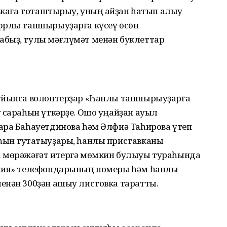
авкаға тоташтырыу, уның ҡайҙан һатып алыу
фрлы тапшырыуҙарға күсеү өсөн
абыҙ, тулы мәғлүмәт менән буклеттар
буйынса волонтерҙар «Һанлы тапшырыуҙарға
 сараһын үткәрҙе. Ошо уңайҙан ауыл
ара Баһауетдинова һәм Әлфиә Таһирова үтеп
һын туҡтатыуҙары, һанлы приставканы
а мөрәжәғәт итергә мөмкин булыуы тураһында
иния» телефондарының номеры һәм һанлы
енән 300ҙән ашыу листовка таратты.