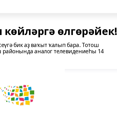
 көйләргә өлгөрәйек
үгә бик аҙ ваҡыт ҡалып бара. Тотош
ш районында аналог телевидениеһы 14