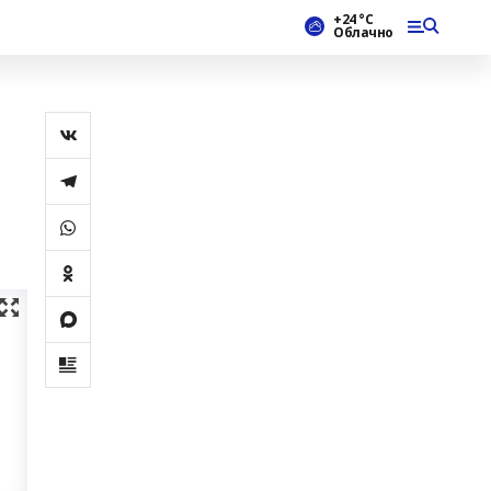
+24 °С
Облачно
!