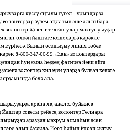
рыуҙарға күсеү яңылыҡ түгел – урындарҙа
уҡ волонтерҙар әүҙем аңлатыу эше алып бара.
к волонтер йәлеп ителгән, улар махсус уҡыуҙар
маған, өлкән йәштәге кешеләргә кәрәкле
м күрһәтә. Бының өсөн ҡыҙыу линия төбәк
рәк: 8-800-347-00-55. «Һан» волонтерҙары
ҙғандан һуң ғына һеҙҙең фатирға йәки өйгә
ҙҙәренә волонтер килеүен уларҙа булған кенәгә
 ярҙамында белә ала.
шырыуҙарҙа ҡараһа ла, аналог буйынса
ың Йәштәр советы рәйесе, волонтер Гөлнара
пшырыуҙар ҡарауҙан мәхрүм ҡалмаһын өсөн
эштәре алып барыла. Йорт һайын йөрөп сығыу