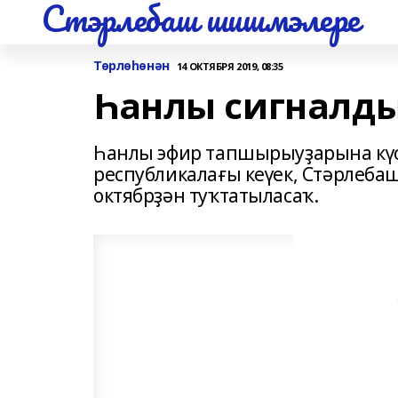
Стэрлебаш шишмэлере
Төрлөһөнән
14 ОКТЯБРЯ 2019, 08:35
Һанлы сигналды
Һанлы эфир тапшырыуҙарына күсе
республикалағы кеүек, Стәрлеба
октябрҙән туҡтатыласаҡ.