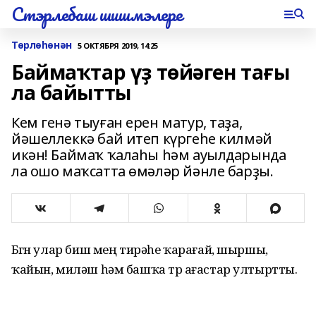
Стэрлебаш шишмэлере
Төрлөһөнән
5 ОКТЯБРЯ 2019, 14:25
Баймаҡтар үҙ төйәген тағы
ла байытты
Кем генә тыуған ерен матур, таҙа,
йәшеллеккә бай итеп күргеһе килмәй
икән! Баймаҡ ҡалаһы һәм ауылдарында
ла ошо маҡсатта өмәләр йәнле барҙы.
Бөгөн улар биш мең тирәһе ҡарағай, шыршы,
ҡайын, миләш һәм башҡа төр ағастар ултыртты.