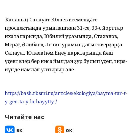
Ҡаланың Салауат Юлаев исемендәге
проспектында урынлашҡан 31-се, 33-сө йорттар
ихаталарында, Юбилей урамында, Стаханов,
Мерәҫ, Әлибаев, Ленин урамындағы скверҙарҙа,
Салауат Юлаев һәм Еңеү парктарында йәш
үҫентеләр бер нисә йылдан ҙур булып үҫеп, тирә-
йүнде йәмләп ултырыр әле.
https://bash.rbsmi.ru/articles/ekologiya/bayma-tar-t-
y-gen-ta-y-la-bayytty-/
Читайте нас