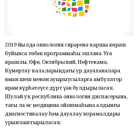
2019 йылда онкология сирҙәренә ҡаршы көрәш
буйынса төбәк программаһы эшләнә. Уға
ярашлы, Өфө, Октябрьский, Нефтекама,
Күмертау ҡалаларындағы ҙур дауаханаларҙа
яман шеш менән ауырыусыларға амбулатор
ярҙам күрһәтеүсе дүрт үҙәк булдырыласаҡ.
Шулай уҡ республика онкология диспасерына,
тағы ла өс медицина ойошмаһына алдынғы
диагностикалау һәм дауалау ҡорамалдары
урынлаштырыласаҡ.