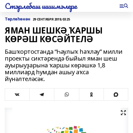
Стэрлебаш шишмэлере
Төрлөһөнән
29 СЕНТЯБРЯ 2019, 03:25
ЯМАН ШЕШКӘ ҠАРШЫ
КӨРӘШ КӨСӘЙТЕЛӘ
Башҡортостанда “Һаулыҡ һаҡлау” милли
проекты сиктәрендә быйыл яман шеш
ауырыуҙарына ҡаршы көрәшкә 1,8
миллиард һумдан ашыу аҡса
йүнәлтеләсәк.