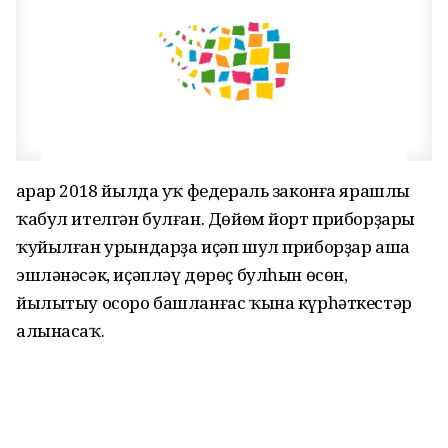
Ҡарар 2018 йылда уҡ федераль законға ярашлы
ҡабул ителгән булған. Дөйөм йорт приборҙары
ҡуйылған урындарҙа иҫәп шул приборҙар аша
эшләнәсәк, иҫәпләү дөрөҫ булһын өсөн,
йылытыу осоро башланғас ҡына күрһәткестәр
алынасаҡ.