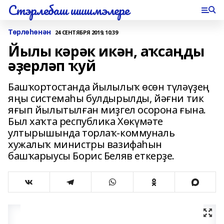
Стэрлебаш шишмэлере
Төрлөһөнән
24 СЕНТЯБРЯ 2019, 10:39
Йылы кәрәк икән, аҡсаңды
әҙерләп ҡуй
Башҡортостанда йылылыҡ өсөн түләүҙең
яңы системаһы булдырылды, йәғни тик
яғып йылытылған миҙгел осорона ғына.
Был хаҡта республика Хөкүмәте
ултырышында торлаҡ-коммуналь
хужалыҡ министры вазифаһын
башҡарыусы Борис Беляв еткерҙе.