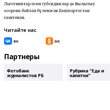
Льготниктар өсөн субсидиялар ҙа йылытыу
осорона бәйләп бүленәсәк.Башҡортостан
гәзитенән.
Читайте нас
Партнеры
Фотобанк
Рубрика "Еда и
журналистов РБ
напитки"