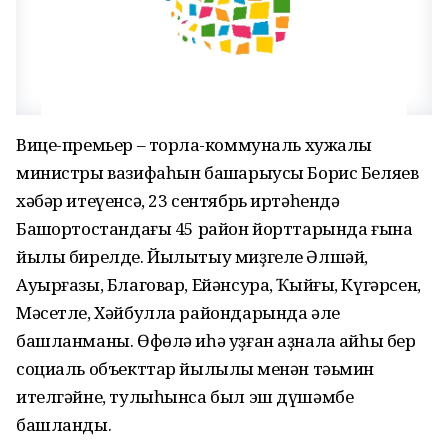
Вице-премьер – торлаҡ-коммуналь хужалыҡ
министры вазифаһын башҡарыусы Борис Беляев
хәбәр итеүенсә, 23 сентябрь иртәһендә
Башҡортостандағы 45 район йорттарында ғына
йылы бирелде. Йылытыу миҙгеле Әлшәй,
Ауырғазы, Благовар, Ейәнсура, Ҡыйғы, Күгәрсен,
Мәсетле, Хәйбулла райондарында әле
башланманы. Өфөлә иһә уҙған аҙнала ҡайһы бер
социаль объекттар йылылыҡ менән тәьмин
ителгәйне, тулыһынса был эш дүшәмбе
башланды.