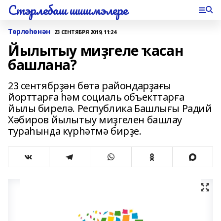
Стэрлебаш шишмэлере
Төрлөһөнән
23 СЕНТЯБРЯ 2019, 11:24
Йылытыу миҙгеле ҡасан
башлана?
23 сентябрҙән бөтә райондарҙағы
йорттарға һәм социаль объекттарға
йылы бирелә. Республика Башлығы Радий
Хәбиров йылытыу миҙгелен башлау
тураһында күрһәтмә бирҙе.