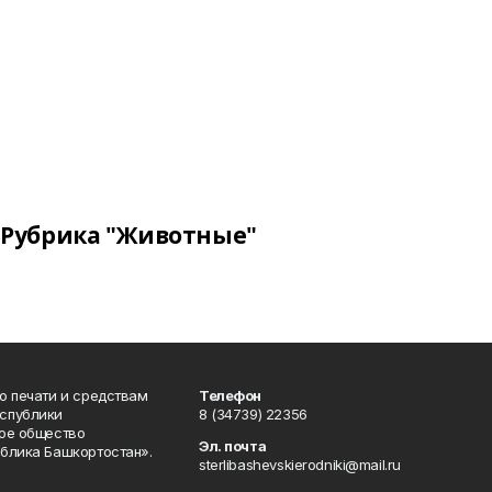
Рубрика "Животные"
о печати и средствам
Телефон
спублики
8 (34739) 22356
ое общество
Эл. почта
блика Башкортостан».
sterlibashevskierodniki@mail.ru