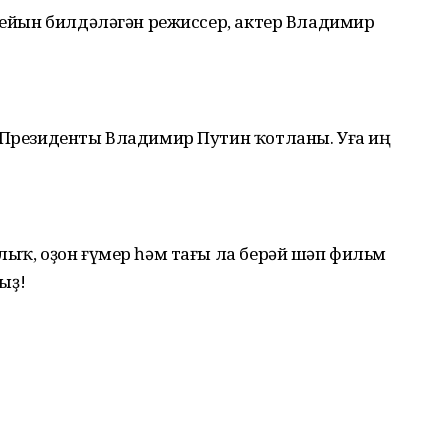
илейын билдәләгән режиссер, актер Владимир
й Президенты Владимир Путин ҡотланы. Уға иң
лыҡ, оҙон ғүмер һәм тағы ла берәй шәп фильм
ыҙ!