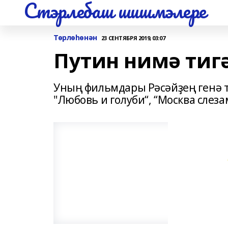
Стэрлебаш шишмэлере
Төрлөһөнән
23 СЕНТЯБРЯ 2019, 03:07
Путин нимә тиг
Уның фильмдары Рәсәйҙең генә т
"Любовь и голуби“, “Москва слеза