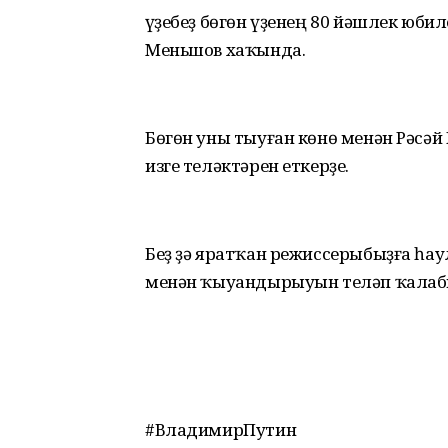
Һүҙебеҙ бөгөн үҙенең 80 йәшлек юб
Меньшов хаҡында.
Бөгөн уны тыуған көнө менән Рәсә
изге теләктәрен еткерҙе.
Беҙ ҙә яратҡан режиссерыбыҙға һау
менән ҡыуандырыуын теләп ҡалаб
#ВладимирПутин