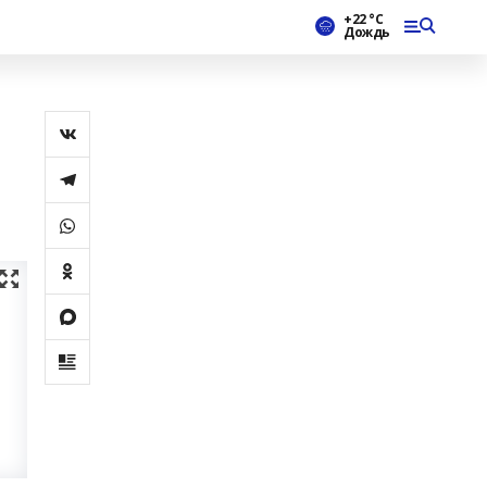
+22 °С
Дождь