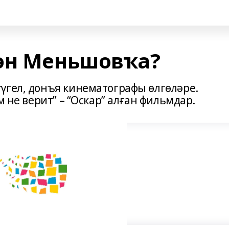
ән Меньшовҡа?
үгел, донъя кинематографы өлгөләре.
м не верит” – “Оскар” алған фильмдар.