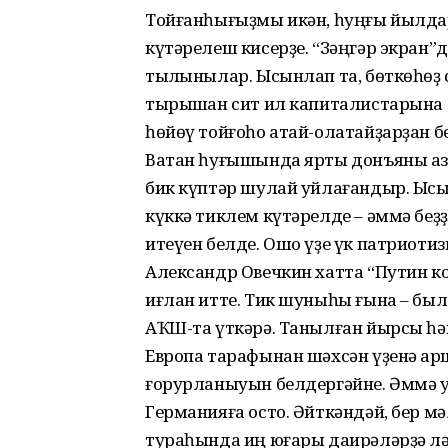
Тойғанһығыҙмы икән, һуңғы йылдарҙ
күтәрелеш кисерҙе. “Зәңгәр экран”д
тылҡынылар. Ысынлап та, бөткөһөҙ
тырышҡан сит ил капиталистарына 
һөйөү тойғоһо атай-олатайҙарҙан бе
Ватан һуғышында ярты донъяны аза
бик күптәр шулай уйлағандыр. Ысынл
күккә тиклем күтәрелде – әммә беҙ
итеүен белде. Ошо үҙе үк патриоти
Александр Овечкин хатта “Путин 
иғлан итте. Тик шуныһы ғына – бы
АҠШ-та үткәрә. Танылған йырсы һ
Европа тарафынан шәхсән үҙенә ҡар
ғорурланыуын белдергәйне. Әммә у
Германияға осто. Әйткәндәй, бер 
тураһында иң юғары даирәләрҙә лә 