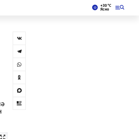
+30 °С
Ясно
нә
н