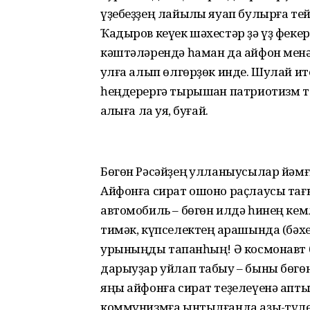
үҙебеҙҙең лайыҡлы яуап булырға т
Ҡадыров кеүек шәхестәр ҙә үҙ феке
кәштәләрендә һаман да айфон ме
ҡулға алып өлгөрҙөк инде. Шулай ит
һеңдерергә тырышҡан патриотизм то
ҡаҡлыға ла ҡуя, буғай.
Бөгөн Рәсәйҙең ҡулланыусылар йәмғи
Айфонға сират ошоно раҫлаусы тағы 
автомобиль – бөгөн илдә һинең кем
тимәк, күпселектең ҡарашында (бәхе
урыныңды тапҡанһың! Ә космонавт
дарыуҙар уйлап табыу – быны бөгөн
яңы айфонға сират теҙелеүенә апт
коммунизмға ынтылғанда аҙыҡ-түле