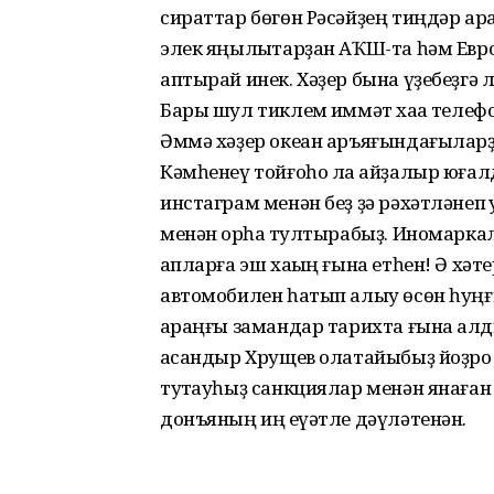
сираттар бөгөн Рәсәйҙең тиңдәр ара
элек яңылыҡтарҙан АҠШ-та һәм Евр
аптырай инек. Хәҙер бына үҙебеҙгә л
Бары шул тиклем ҡиммәт хаҡҡа теле
Әммә хәҙер океан аръяғындағыларҙа
Кәмһенеү тойғоһо ла ҡайҙалыр юғал
инстаграм менән беҙ ҙә рәхәтләнеп
менән ҡорһаҡ тултырабыҙ. Иномарка
ҡапларға эш хаҡың ғына етһен! Ә хә
автомобилен һатып алыу өсөн һуңғы
ҡараңғы замандар тарихта ғына ҡал
ҡасандыр Хрущев олатайыбыҙ йоҙроҡ 
туҡтауһыҙ санкциялар менән янаған
донъяның иң ҡеүәтле дәүләтенән.