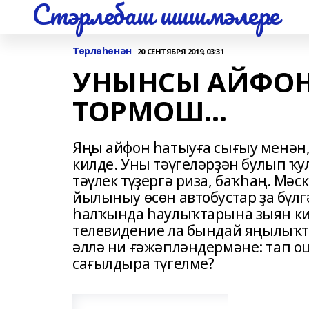
Стэрлебаш шишмэлере
Төрлөһөнән
20 СЕНТЯБРЯ 2019, 03:31
УНЫНСЫ АЙФОН
ТОРМОШ...
Яңы айфон һатыуға сығыу менән,
килде. Уны тәүгеләрҙән булып ҡу
тәүлек түҙергә риза, баҡһаң. Мә
йылыныу өсөн автобустар ҙа бүлг
һалҡында һаулыҡтарына зыян кил
телевидение ла бындай яңылыҡт
әллә ни ғәжәпләндермәне: тап о
сағылдыра түгелме?