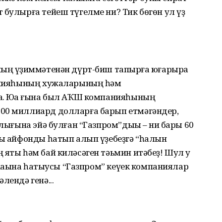
 булырға тейеш түгелме ни? Тик бөгөн ул үҙ
ың үҙҡиммәтенән дүрт-биш тапҡырға юғарыраҡ
панияһының хужаларының һәм
а. Юҡҡа ғына был АҠШ компанияһының
900 миллиард долларға барып етмәгәндер,
йлығына эйә булған “Газпром”дыҡы – ни бары 60
сы айфонды һатып алып үҙебеҙгә “һалҡын
яҡты һәм бай киләсәген тәьмин итәбеҙ! Шул уҡ
т хаҡына һатыусы “Газпром” кеүек компаниялар
лендә генә...