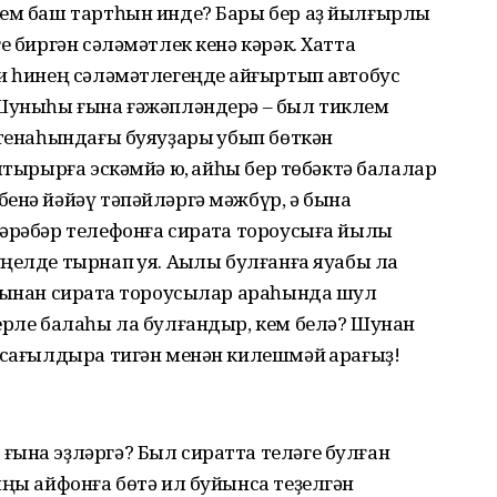
кем баш тартһын инде? Бары бер аҙ йылғырлыҡ
е биргән сәләмәтлек кенә кәрәк. Хатта
и һинең сәләмәтлегеңде ҡайғыртып автобус
 Шуныһы ғына ғәжәпләндерә – был тиклем
стенаһындағы буяуҙары ҡубып бөткән
лтырырға эскәмйә юҡ, ҡайһы бер төбәктә балалар
енә йәйәү тәпәйләргә мәжбүр, ә бына
әрәбәр телефонға сиратҡа тороусыға йылы
ңелде тырнап ҡуя. Аҡылы булғанға яуабы ла
тынан сиратҡа тороусылар араһында шул
ерле балаһы ла булғандыр, кем белә? Шунан
 сағылдыра тигән менән килешмәй ҡарағыҙ!
ғына эҙләргә? Был сиратта теләге булған
яңы айфонға бөтә ил буйынса теҙелгән