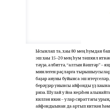
Ысынлап та, хаҡы 80 мең һумдан б
эш хаҡы 15–20 мең һум тәшкил иткән
тәүҙә, әлбиттә, “алтын йәштәр” – я
минлеген раҫларға тырышыусылар. 
баҙар ҡануны буйынса эш итеүселәр, 
берәүҙәр унынсы айфонды үҙ хаҡына
риза. Шулай уҡ йоҡа кеҫәһен ҡалынай
килгән икән – улар сираттағы урын
айфондыҡынан да артып киткән һәм