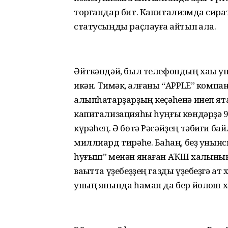
торғандар бит. Капитализмда сират
статусыңды раҫлауға ҡайтып ҡала.
Әйткәндәй, был телефондың хаҡы ун
икән. Тимәк, ҡалғаны “APPLE” ком
алыпһатарҙарҙың кеҫәһенә инеп ят
капитализацияһы һуңғы көндәрҙә 
күрәһең. Ә бөтә Рәсәйҙең тәбиғи ба
миллиард тирәһе. Баҡһаң, беҙ унын
һуғыш” менән янаған АҠШ халҡының 
ваҡытта үҙебеҙҙең газды үҙебеҙгә а
уның янында һаман да бер йолҡош хә