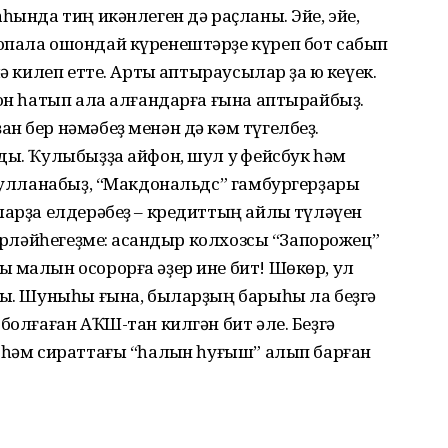
һында тиң икәнлеген дә раҫланы. Эйе, эйе,
опала ошондай күренештәрҙе күреп бот сабып
ә килеп етте. Артыҡ аптыраусылар ҙа юҡ кеүек.
фон һатып ала алғандарға ғына аптырайбыҙ.
н бер нәмәбеҙ менән дә кәм түгелбеҙ.
ды. Ҡулыбыҙҙа айфон, шул уҡ фейсбук һәм
 ҡулланабыҙ, “Макдональдс” гамбургерҙары
ларҙа елдерәбеҙ – кредиттың айлыҡ түләүен
терләйһегеҙме: ҡасандыр колхозсы “Запорожец”
 малын осорорға әҙер ине бит! Шөкөр, ул
ды. Шуныһы ғына, быларҙың барыһы ла беҙгә
болғаған АҠШ-тан килгән бит әле. Беҙгә
 һәм сираттағы “һалҡын һуғыш” алып барған