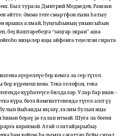
ейеш. Был турала Дмитрий Медведев, Рамзан
рен әйтте. Әммә теге смартфон ғына һатыу
нән ярыша алмай, һуңғыһының унынсыһын
еп, беҙ йәштәребеҙгә “зәңгәр экран” аша
йғоһо ниңәлер яңы айфонға теҙелгән сиратҡа
әтенә әүерелеүе бер кемгә лә сер түгел.
бер күренеш кенә. Текә телефон, текә
легеңде күрһәтеүсе билдәләр. Улар бар икән –
ткә күрә, бөтә йәмғиәттекендә түгел әле) үҙ
 булып йыһанды иңләү, ғалим булып яңы
 һинән берәү ҙә талап итмәй. Шуға ла бөгөн
ырарға кәрәкмәй. Атай-олатайҙарыбыҙ
ккә һәм кейем-һалымға сәғәттәр буйы сират