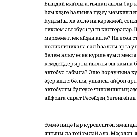
Бындай майлы ҡалъянан аҡылы бар 
һәм көҙгө һалҡынға түҙеү мөмкинлег
һуңғыһы ла әллә ни кәрәкмәй, сөнк
тиклем автобус ҡыуып килтерәләр.
мәрхәмәтлек ҡайҙан килә? Ни өсөн 
поликлиникала сал һаҡаллы ҡартҡа у
белем алыу өсөн күрше ауыл мәктәб
кемдеңдер ярты йыллыҡ эш хаҡына б
автобус табыла? Ошо һорау ғына кү
әҙер инде: бәлки, унынсы айфон ар
автобусты бүлеүсе чиновниктың ҡәҙ
айфонға сират Рәсәйҙең бөгөнгөһөн
Әммә ниңә һәр күренештән яманды 
яҡшыны ла тойомлай ала. Мәҫәлән, 