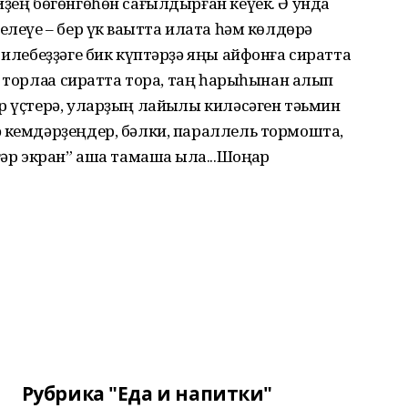
йҙең бөгөнгөһөн сағылдырған кеүек. Ә унда
елеүе – бер үк ваҡытта илата һәм көлдөрә
 илебеҙҙәге бик күптәрҙә яңы айфонға сиратта
 торлаҡҡа сиратта тора, таң һарыһынан алып
р үҫтерә, уларҙың лайыҡлы киләсәген тәьмин
ә кемдәрҙеңдер, бәлки, параллель тормошта,
гәр экран” аша тамаша ҡыла...Шоңҡар
Рубрика "Еда и напитки"