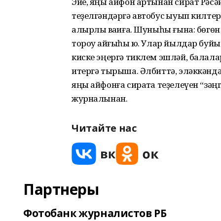
Эйе, яңы айфон артынан сират Рәсә
теҙелгәндәргә автобус ҡыуып килтер
алырлыҡ ваҡиға. Шуныһы ғына: бөгөн
тороу ҡайғыһы юҡ. Улар йылдар буйы
киске эңергә тиклем эшләй, балала
итергә тырыша. Әлбиттә, эләккәнд
яңы айфонға сиратҡа теҙелеүен “зәң
журналынан.
Читайте нас
Партнеры
Фотобанк журналистов РБ