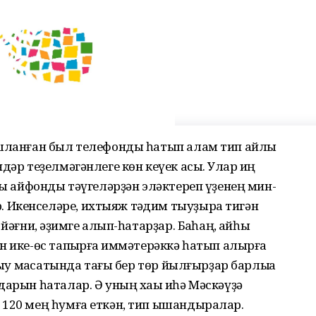
ашланған был телефонды һатып алам тип айлыҡ
дәр теҙелмәгәнлеге көн кеүек асыҡ. Улар иң
ңы айфонды тәүгеләрҙән эләктереп үҙенең мин-
Икенселәре, ихтыяж тәҡдим тыуҙыра тигән
йәғни, ҡәҙимге алып-һатарҙар. Баҡһаң, ҡайһы
н ике-өс тапҡырға ҡиммәтерәккә һатып алырға
тыу маҡсатында тағы бер төр йылғырҙар барлыҡҡа
дарын һаталар. Ә уның хаҡы иһә Мәскәүҙә
 120 мең һумға еткән, тип ышандыралар.