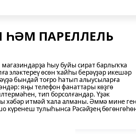
 ҺӘМ ПАРЕЛЛЕЛЬ
 магазиндарҙа һыу буйы сират барлыҡҡа
лға эләктереү өсөн ҡайһы берәүҙәр икешәр
скәүҙә бындай тоғро һатып алыусыларға
әндәр: яңы телефон фанаттары көҙгө
термәһен, тип борсолғандар. Үҙәк
ы хәбәр итмәй ҡала алманы. Әммә мине ге
шо күренеш тулыһынса Рәсәйҙең бөгөнгөһө