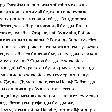
а Рәсәйҙә патриотизм тойғоһо үтә лә ныҡ
ан да көн-төн тимәй беҙгә тап ошо турала
 санкциялары менән илебеҙҙе бөлдөрөргә
беҙҙең халыҡ бирешмәгәндәй булды. Ватанға
ҙгә күскән бит. Әгәр шулай булмаһа, Бөйөк
т итә алыр инеләрме? Бөгөн дә бирешмәҫбеҙ –
ап та, хаҡтар ике-өс тапҡырға артты, түләүҙәр
ҙең халыҡ билен биштән быуып күндәм генә көн
зм түгелме ни? Яңыраҡ билдәле хоккейсы
командаһы” хәрәкәтен булдырыуы тураһында
л миллионер хоккейсы күп ғүмерен тап шул
әм Дәүләт Думаһы депутаты Иосиф Кобзон да
шы санкциялар ҡабул ителгәнлегенә
л да һаулығына операция талап ителеү менән
мәл үҙебеҙҙең смартфонды булдырыу
һүҙ ҡуҙғатылғайны. Йәнәһе, төрлө айфондарға