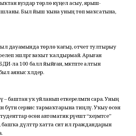
лыҡтан вуздар төрлө күңел асыу, ярыш-
 башланы. Был йыш ҡына уның төп маҡсатына,
йыл дауамында төрлө ҡағыҙ, отчет тултырыу
елеп эшләргә ваҡыт ҡалдырмай. Арыған
БДИ-ла 100 балл йыйған, мәктәпте алтын
ыл аяныс хәлдер.
 – баштан уҡ уйланып еткерелмәгән сара. Уның
н бүтән сервис тармаҡтарына тиңләү. Уҡыу өсөн
туденттар өсөн автоматик рәүештә “хеҙмәтсе”
, башҡа дәүләттәр хатта сит ил граждандарын
.