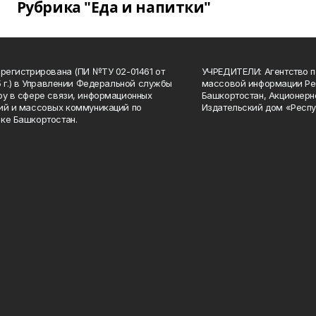
Рубрика "Еда и напитки"
арегистрирована (ПИ №ТУ 02-01461 от
УЧРЕДИТЕЛИ: Агентство п
15 г.) в Управлении Федеральной службы
массовой информации Ре
ру в сфере связи, информационных
Башкортостан, Акционерн
ий и массовых коммуникаций по
Издательский дом «Респу
ке Башкортостан.