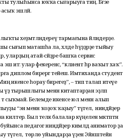
ы тулыһынса юҡҡа сығарыуға тиң. Бәғзе
-асыҡ эшләй.
ыҡты хеҙмәтләндереү тармағына әйләндерҙе.
ы сығып маташһа ла, хәлде һүҙҙәрҙе тыйыу
ар, уларҙың атай-әсәйҙәре башҡа сервис
 итә: улар фекеренсә, “клиент һәр ваҡыт хаҡ”.
уларға диплом бирергә тейеш. Имтиханда студент
“Миңә икенсе һорау бирегеҙ”, – тип талап итеүе
 үҙ тырышлығы менән китаптарҙан эҙләп
 тә сыҡмай. Белемде икенсе юл менән алып
уҙы “энә менән ҡоҙоҡ ҡаҙыу” түгел, ә ниндәйҙер
килтерә. Был теләк балалар күңеленә мәктәптән
буйынса педагог ниндәйҙер кимәлдә аниматор ҙа
ыу түгел, ә төрлө уйындарҙа үҙен Эйнштейн