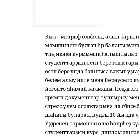
Был – мәғариф өлкәһендә алып барылғ
мөмкинлеге булған һәр баланы вуз
тиң икәнен күрмәмешкә һалыштылар. Һ
студенттарҙың өстән бере генә юғары
өстән бере унда башлыса ваҡыт уҙғара
белем алыу ниәте менән йөрөүселәр кә
йоғонто яһамай ҡалманы. Педагогта
кәрәкмәгән документтар тултырыу ме
стресс үлем осраҡтарына ла сәбәпсе
шаһиты булараҡ, һуңғы 10 йылда үле
Үҙҙәренең тормошон ошо һөнәрһеҙ күҙ
студенттарҙың курс, диплом эштәр