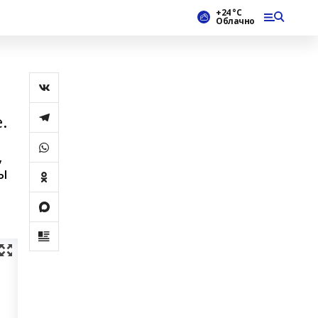
+24 °С
Облачно
.
,
ы