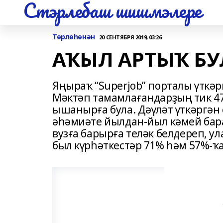
Стэрлебаш шишмэлере
Төрлөһөнән
20 СЕНТЯБРЯ 2019, 03:26
АҠЫЛ АРТЫҠ Б
Яңыраҡ “Superjob” порталы үткә
Мәктәп тамамлағандарҙың тик 47
ышанырға була. Дәүләт үткәргән
әһәмиәте йылдан-йыл кәмей бар
вузға барырға теләк белдереп, у
был күрһәткестәр 71% һәм 57%-ҡа