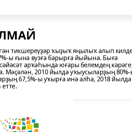
УЛМАЙ
ргән тикшереүҙәр ҡыҙыҡ яңылыҡ алып килде
%-ы ғына вузға барырға йыйына. Быға
 сәйәсәт арҡаһында юғары белемдең кәрәге
а. Мәҫәлән, 2010 йылда уҡыусыларҙың 80%-
ларҙың 67,5%-ы уҡырға инә алһа, 2018 йылда
 етте.