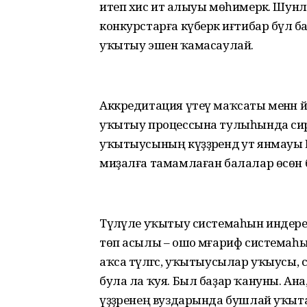
итеп хис итә алыуы мөһимерәк. Шун
конкурстарға күберәк иғтибар бүлә
уҡытыу эшенә ҡамасаулай.
Аккредитация үтеү маҡсаты менән 
уҡытыу процессына тулыһында сир
уҡытыусының күҙҙәрендә ут янмауы 
миҙалға тамамлаған балалар өсөн б
Түләүле уҡытыу системаһын индереү
төп асылы – ошо мәғариф системаһы
аҡса түләгәс, уҡытыусылар уҡыусы, с
була ла ҡуя. Был баҙар ҡануны. Ана
үҙҙәренең вуздарында бушлай уҡыта