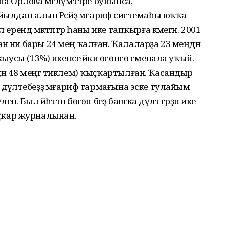
на Орлова мәғлүмәттәре буйынса,
йылдан алып Рәсәйҙә мәғариф системаһы юҡҡа
ерендә мәктәптәр һаны ике тапҡырға кәмегән. 2001
өн ни бары 24 мең ҡалған. Ҡалаларҙа 23 меңдән
уҡыусы (13%) икенсе йәки өсөнсө сменала уҡый.
дән 48 меңгә тиклем) ҡыҫҡартылған. Ҡасандыр
дәүләтебеҙҙә мәғариф тармағына эске тулайым
. Был йәһәттән бөгөн беҙ башҡа дәүләттәрҙән ике
ҡар журналынан.