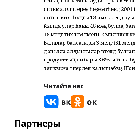
Рәсәй Иҫәп палатаһы аудиторы Светла
оптималләштереү һөҙөмтәһендә 2001 
сығып килә. Һуңғы 18 йыл эсендә ауыл 
йылда улар һаны 46 мең булһа, бөг
18 меңгә тиклем кәмегән. 2 миллион 
Балалар баҡсалары 3 меңгә (51 мең
донъяла алдынғылар рәтендә булған 
продукттың ни бары 3,6%-ы ғына бүленә
тапҡырға тиерлек ҡалышабыҙ.Шоң
Читайте нас
Партнеры