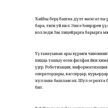
Ҡайһы берҙә башҡа дәүләт маҡсатлы 
бара, тигән уй килә. Эшсе һөнәрҙәрен үҙ
колледж һәм лицейҙарға барырға мәжб
Үҙ танауынан ары күрмәгән чиновник
пицца ташыу өсөн филфак йәки хим
үҙгәрә. Роботизация, информатизация
операторҙары, кассирҙар, курьерҙа
ҡуллана башлаясаҡ. Шул осраҡта бе
бит.