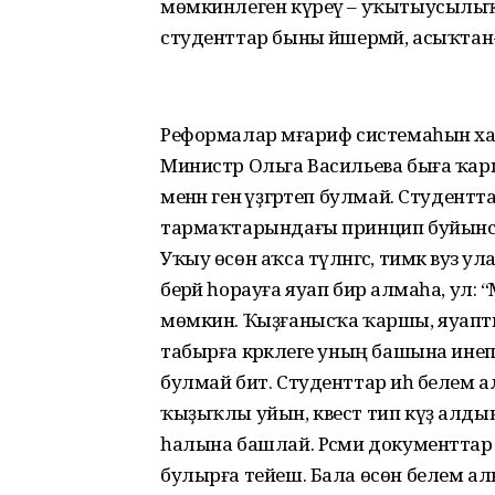
мөмкинлеген күреү – уҡытыусылыҡт
студенттар быны йәшермәй, асыҡтан
Реформалар мәғариф системаһын хал
Министр Ольга Васильева быға ҡарш
менән генә үҙгәртеп булмай. Студентт
тармаҡтарындағы принцип буйынса эш
Уҡыу өсөн аҡса түләнгәс, тимәк вуз 
берәй һорауға яуап бирә алмаһа, ул: 
мөмкин. Ҡыҙғанысҡа ҡаршы, яуапты
табырға кәрәклеге уның башына инеп
булмай бит. Студенттар иһә белем алы
ҡыҙыҡлы уйын, квест тип күҙ алдына 
һалына башлай. Рәсми документтар 
булырға тейеш. Бала өсөн белем ал