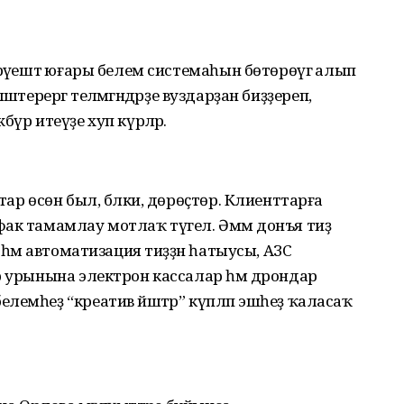
рәүештә юғары белем системаһын бөтөрөүгә алып
ләштерергә теләмәгәндәрҙе вуздарҙан биҙҙереп,
үр итеүҙе хуп күрәләр.
тар өсөн был, бәлки, дөрөҫтөр. Клиенттарға
фак тамамлау мотлаҡ түгел. Әммә донъя тиҙ
 һәм автоматизация тиҙҙән һатыусы, АЗС
р урынына электрон кассалар һәм дрондар
лемһеҙ “креатив йәштәр” күпләп эшһеҙ ҡаласаҡ