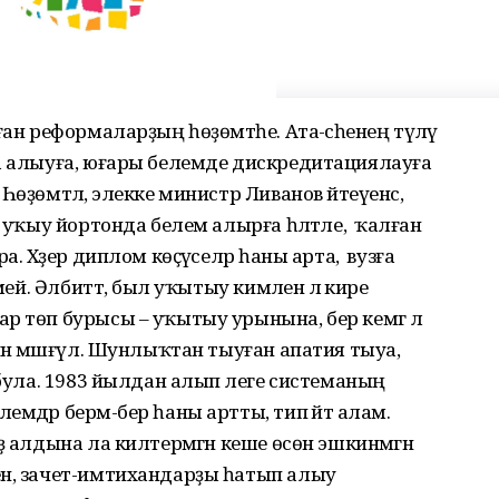
ан реформаларҙың һөҙөмтәһе. Ата-әсәһенең түләү
ға алыуға, юғары белемде дискредитациялауға
өҙөмтәлә, элекке министр Ливанов әйтеүенсә,
 уҡыу йортонда белем алырға һәләтле, ә ҡалған
. Хәҙер диплом көҫәүселәр һаны арта, ә вузға
мей. Әлбиттә, был уҡытыу кимәленә лә кире
р төп бурысы – уҡытыу урынына, бер кемгә лә
нән мәшғүл. Шунлыҡтан тыуған апатия тыуа,
 була. 1983 йылдан алып әлеге системаның
мдәр бермә-бер һаны артты, тип әйтә алам.
 алдына ла килтермәгән кеше өсөн эшкинмәгән
ен, зачет-имтихандарҙы һатып алыу