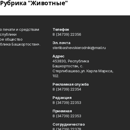
Рубрика "Животные"
о печати и средствам
Телефон
спублики
8 (34739) 22356
ое общество
Эл. почта
блика Башкортостан».
sterlibashevskierodniki@mail.ru
Адрес
453830, Республика
Башкортостан, c.
Стерлибашево,ул. Карла Маркса,
102.
Рекламная служба
8 (34739) 22354
Редакция
8 (34739) 22353
Приемная
8 (34739) 22353
Сотрудничество
8 (34739) 22378