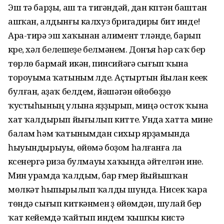
Эш тә барҙы, аш та тигәндәй, дан күптән баштан
ашҡан, алдынғы калхуз бригадиры бит инде!
Ара-тирә эш хаҡынан алимент түләнде, барып
күреү, хәл белешеүҙе белмәнем. Донъя һәр саҡ бер
төрлө бармай икән, пинсийәгә сығып ҡына
тороуыма ҡатыным үлде. Аҫтыртын йылан кеүек
булған, аҙаҡ белдем, йәшәгән өйөбөҙҙө
ҡустыһының улына яҙҙырып, миңә остоҡ ҡына
хат ҡалдырып йығылып китте. Унда хатта мине
балам һәм ҡатынымдан сихыр ярҙамында
һыуындырыуы, өйөмә боҙом һалғанға ла
күсенергә риза булмауы хаҡында әйтелгән ине.
Мин урамда ҡалдым, бар ғүмер йыйышҡан
мөлкәт һыпырылып ҡалды шунда. Нисек ҡара
төндә сығып киткәнмен үҙ өйөмдән, шулай бер
ҡат кейемдә ҡайтып индем ҡышҡы кистә