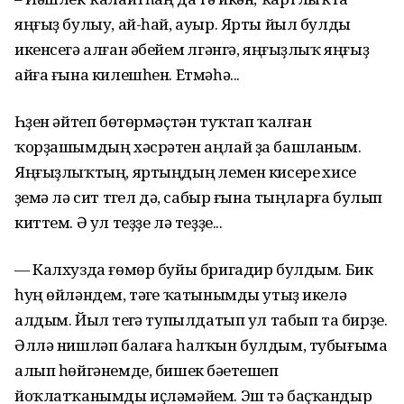
яңғыҙ булыу, ай-һай, ауыр. Ярты йыл булды
икенсегә алған әбейем үлгәнгә, яңғыҙлыҡ яңғыҙ
айға ғына килешһен. Етмәһә...
Һүҙен әйтеп бөтөрмәҫтән туҡтап ҡалған
ҡорҙашымдың хәсрәтен аңлай ҙа башланым.
Яңғыҙлыҡтың, яртыңдың үлемен кисереү хисе
үҙемә лә сит түгел дә, сабыр ғына тыңларға булып
киттем. Ә ул теҙҙе лә теҙҙе...
— Калхузда ғөмөр буйы бригадир булдым. Бик
һуң өйләндем, тәүге ҡатынымды утыҙ икелә
алдым. Йыл үтеүгә тупылдатып ул табып та бирҙе.
Әллә нишләп балаға һалҡын булдым, тубығыма
алып һөйгәнемде, бишек бәүетешеп
йоҡлатҡанымды иҫләмәйем. Эш тә баҫҡандыр