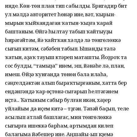
инде. Көн-төн план тип сабылды. Бригадир бит
ул мәлдә авторитет һөнәр ине, вәт, ҡырын-
мырын ҡыйҡандаған ҡатын-ҡыҙға ҡарай
баштаным. Өйгә һылтау табып ҡайтыуҙы
һирәгәйтәм, йә ҡайтҡан хәлдә лә төнгөлөккә
сығып китәм, сәбәбен табып. Ышанды тәүлә
ҡатын, аҙаҡ тауыш күтәреп маташты. Йоҙроҡ та
сос булды, “тамыҙа” инем, эш, йәнәһе лә, план,
имеш. Өйҙә ҡунғанда төнөн бала илаһа,
сәңгелдәктән алып быраҡтырғаным, хатта бер
ендәнгәндә ҡар өҫтөнә сығарып һелтәгәнем
иҫтә... Ҡатыным сабыр булған икән, хәҙер
уйлайым да иҫем китә – түҙгән. Тәпәй баҫып, теле
асылып атлай башлағас, мин төнгөлөккә
сығырға ишеккә барһам, артымдан килеп
балағыма йәбешер ине. Аңшайы-ып күҙемә