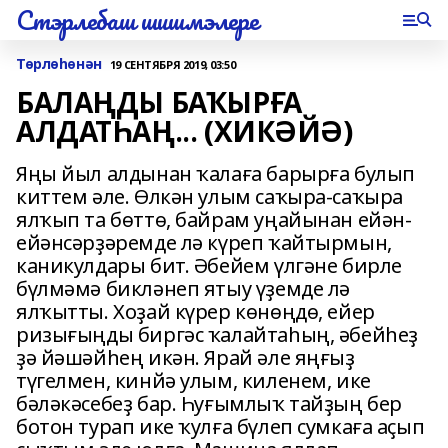
Стэрлебаш шишмэлере
Төрлөһөнән
19 СЕНТЯБРЯ 2019, 03:50
БАЛАҢДЫ БАҠЫРҒА
АЛДАТҺАҢ... (ХИКӘЙӘ)
Яңы йыл алдынан ҡалаға барырға булып
киттем әле. Өлкән улым саҡыра-саҡыра
ялҡып та бөттө, байрам уңайынан ейән-
ейәнсәрҙәремде лә күреп ҡайтырмын,
каникулдары бит. Әбейем үлгәне бирле
бүлмәмә бикләнеп ятыу үҙемде лә
ялҡытты. Хоҙай күрер көнөңдө, ейер
ризығыңды биргәс ҡалайтаһың, әбейһеҙ
ҙә йәшәйһең икән. Ярай әле яңғыҙ
түгелмен, кинйә улым, киленем, ике
бәләкәсебеҙ бар. Һуғымлыҡ тайҙың бер
ботон турап ике ҡулға бүлеп сумкаға аҫып