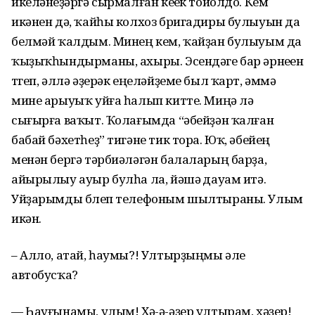
икеләнеүҙәргә сырмалған кеүек тойолдо. Кем
икәнен дә, ҡайһы колхоз бригадиры булыуын да
белмәй ҡалдым. Минең кем, ҡайҙан булыуым да
ҡыҙыҡһындырманы, ахыры. Эсендәге бар әрнеүен
түгеп, әллә әҙерәк еңеләйҙеме был ҡарт, әммә
мине арыуыҡ уйға һалып китте. Миңә лә
сығырға ваҡыт. Ҡолағымда “әбейҙән ҡалған
бабай бәхетһеҙ” тигәне тик тора. Юҡ, әбейең
менән бергә тәрбиәләгән балаларың барҙа,
айырылыу ауыр булһа ла, йәшәү дауам итә.
Уйҙарымды бүлеп телефоным шылтыраны. Улым
икән.
– Алло, атай, һаумы?! Ултырҙыңмы әле
автобусҡа?
— Һауғынамы, улым! Хә-ә-әҙер ултырам, хәҙер!