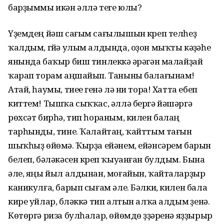
барҙыммы икән әллә теге юлы?
Үҙемдең йәш сағым сағылышын күреп телһеҙ
ҡалдым, гүйә улым алдында, оҙон мыҡты кәүҙәһе
янында баҡыр биш тинлеккә әүрәгән малайҙай
ҡарап торам аңшайып. Таныны балағынам!
Атай, һаумы, тиеүе генә лә ни тора! Хатта ебеп
киттем! Тышҡа сыҡҡас, әллә бергә йәшәргә
рөхсәт бирһә, тип һораным, килен балаң
тарһынды, тине. Ҡалайтаң, ҡайттым тағын
шыҡһыҙ өйөмә. Ҡырҙа ейәнем, ейәнсәрем барын
белеп, бәләкәсен күреп ҡыуанған булдым. Бына
әле, яңы йыл алдынан, моғайын, ҡайталарҙыр
каникулға, барып сығам әле. Бәлки, килен бала
кире уйлар, бүләккә тип алтын алҡа алдым үҙенә.
Көтөргә риза булһалар, өйөмдө үҙҙәренә яҙҙырыр