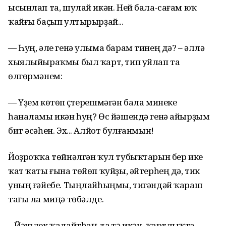
ысынлап та, шулай икән. Ней бала-сағам юҡ
ҡайғы баҫып ултырырҙай...
— Һуң, әле генә улыма барам тинең дә? – әллә
хыялыйыраҡмы был ҡарт, тип уйлап та
өлгөрмәнем:
— Үҙем көтөп үҫтерешмәгән бала минеке
һаналамы икән һуң? Өс йәшендә генә айырҙым
бит әсәһен. Эх... Алйот булғанмын!
Йоҙроҡҡа төйнәлгән ҡул тубыҡтарын бер ике
ҡат ҡаты ғына төйөп ҡуйҙы, әйтерһең дә, тик
уның ғәйебе. Тыңлайһыңмы, тигәндәй ҡараш
тағы ла миңә төбәлде.
– Йәшлек ҡалайтһаң да үтә икән, ҡартлыҡта