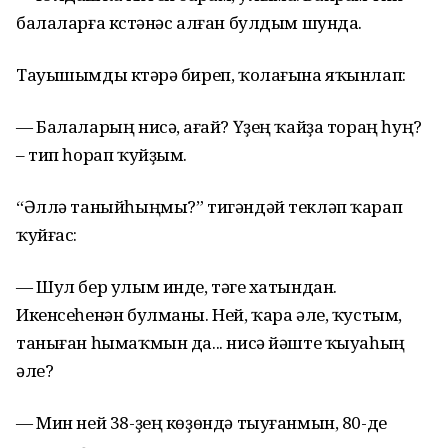
балаларға күстәнәс алған булдым шунда.
Тауышымды күтәрә биреп, ҡолағына яҡынлап:
— Балаларың нисәү, ағай? Үҙең ҡайҙа тораң һуң?
– тип һорап ҡуйҙым.
“Әллә таныйһыңмы?” тигәндәй текләп ҡарап
ҡуйғас:
— Шул бер улым инде, тәүге хатындан.
Икенсеһенән булманы. Ней, ҡара әле, ҡустым,
таныған һымаҡмын да... нисә йәште ҡыуаһың
әле?
— Мин ней 38-ҙең көҙөндә тыуғанмын, 80-де