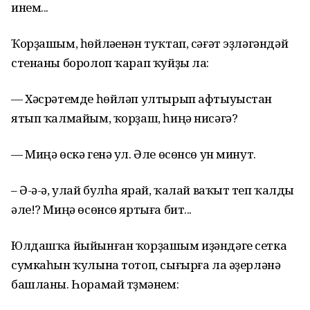
инем...
Ҡорҙашым, һөйләүенән туҡтап, сәғәт эҙләгәндәй
стенаны боролоп ҡарап ҡуйҙы ла:
— Хәсрәтемде һөйләп ултырып афтыуыстан
ятып ҡалмайым, ҡорҙаш, һиңә нисәгә?
— Миңә өскә генә ул. Әле өсөнсө ун минут.
– Ә-ә-ә, улай булһа ярай, ҡалай ваҡыт үтеп ҡалды
әле!? Миңә өсөнсө яртыға бит...
Юлдашҡа йыйынған ҡорҙашым иҙәндәге сетка
сумкаһын ҡулына тотоп, сығырға ла әҙерләнә
башланы. Һорамай түҙмәнем: