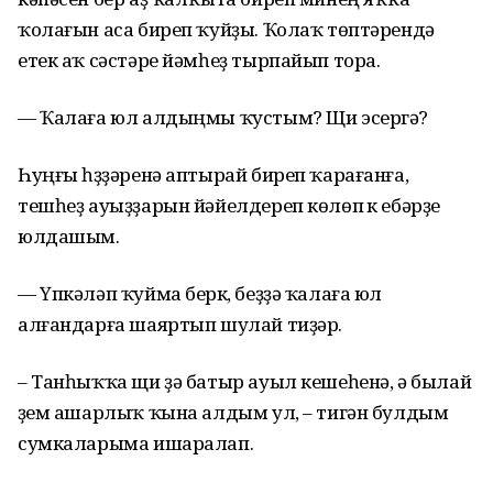
ҡолағын аса биреп ҡуйҙы. Ҡолаҡ төптәрендә
етек аҡ сәстәре йәмһеҙ тырпайып тора.
— Ҡалаға юл алдыңмы ҡустым? Щи эсергә?
Һуңғы һүҙҙәренә аптырай биреп ҡарағанға,
тешһеҙ ауыҙҙарын йәйелдереп көлөп үк ебәрҙе
юлдашым.
— Үпкәләп ҡуйма берүк, беҙҙә ҡалаға юл
алғандарға шаяртып шулай тиҙәр.
– Танһыҡҡа щи ҙә батыр ауыл кешеһенә, ә былай
үҙем ашарлыҡ ҡына алдым ул, – тигән булдым
сумкаларыма ишаралап.