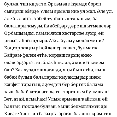
булма, тип киҫәтте. Әрләмәне, һүҙемде бороп
сығарып ебәрҙе. Улым әрмелә ине ул мәл. Әле ул,
әле был яңғыҙ әбей тупһаһын тапаным, йә
балалары ҡыуҙы, йә әбейҙәр үҙҙәре иш итмәнеләр.
Өҫ-башымды, тамаҡ яғын хәстәрләүе ауыр, өй
ризығы һағындыра. Аҡса булыу менәнме ни?
Көңгөр-ҡаңғыр һөйләшер кешең булмағас.
Байрам-фәлән етһә, ҡорҙаштарың ейән-
ейәнсәрҙәргә тип бүләк һайлай, ә минең кемем
бар? Калхузда эшләгәндә, яңы йыл етһә, ҡыш
бабай булып балаларҙы ҡыуандырыр инем
кәнфит таратып, ә үҙемдең бер бөртөк балама
ҡыш бабай күстәнәсе лә тотторғаным булмаған!
Вәт, атай, исмаһам! Улым әрменән ҡайтҡан, өй
һалған, ғаиләле булған, ә мин белмәгәнмен дә!
Кисәге биш тин баҡырға әүрәгән баланы күрәм тип