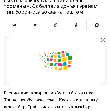
сыҡтым әле юлға. Машина яллап
торманым. Әҙ булһа ла донъя күрәйем
тип, боронғоса вокзалға төштөм.
Расписаниела үҙгәрештәр булып бөткән икән.
Төшкө автобус өскә күскән. Ике сәғәттән ашыу
ваҡыт бар. Ярай, вокзал йылы, халыҡ һәр