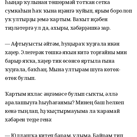
Һыңар ҡулынан төшөрмәй тотҡан сетка
сумкаһын һаҡ ҡына иҙәнгә ҡуйып, ярым боролоп
уҡ ултырҙы үҙемә ҡартым. Ваҡыт иҫәбен
тиҙләтергә ул да, ахыры, хәбәрҙәшкә зар.
— Афтыуысты әйтәм, һуңыраҡ ҡуҙғала икән
хәҙер. Элегерәк төшкә яҡын китә торғайны мин
барыр яҡҡа, хәҙер тик өсөнсө яртыла ғына
ҡуҙғала, баҡһаң. Мына ултырам шуға көтөк-
өтөк булып.
Ҡартым ихлас әңгәмәсе булып сыҡты, әллә
аралашыуға һыуһағанмы? Минең баш һелкеп
кенә тыңлап, һүҙ ҡыҫтырмауыма ла ҡарамай
хәбәрен теҙҙе генә:
— Юлдашҡа китеп барам, улыма. Байрам тип