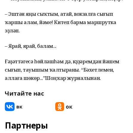
– Эштән яңы сыҡтым, атай, вокзалға сығып
ҡаршы алам, йәме! Китеп барма маршрутка
эҙләп.
– Ярай, ярай, балам...
Ғәҙәттәгесә һөйләшһәм дә, күҙҙәремдән йәшем
сығып, тауышым ҡалтыраны. “Бәхетлемен,
аллаға шөкөр...”Шоңҡар журналынан.
Читайте нас
Партнеры