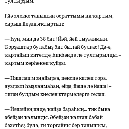
тултырҙым.
Гүйә элекке танышын осраттымы ни ҡартым,
сирыш йөҙөн яҡтыртып:
— Һуң, мин дә 38 бит! Йәй, йәй тыуғанмын.
Ҡорҙаштар булабыҙ бит былай булғас! Дә-ә,
ҡартайып кителде, һикһәнде лә тултырылды, –
ҡартым көрһөнөп ҡуйҙы.
— Нишләп моңайырға, пенсиә килеп тора,
ауырып һыҙланмаһаң, әйҙә, йәшә лә йәшә! –
тигән булдым күңелен күтәрмәләргә теләп.
— Йәшәйең инде, ҡайҙа бараһың... тик бына
әбейҙән ҡалынды. Әбейҙән ҡалған бабай
бәхетһеҙ була, ти торғайны бер танышым,