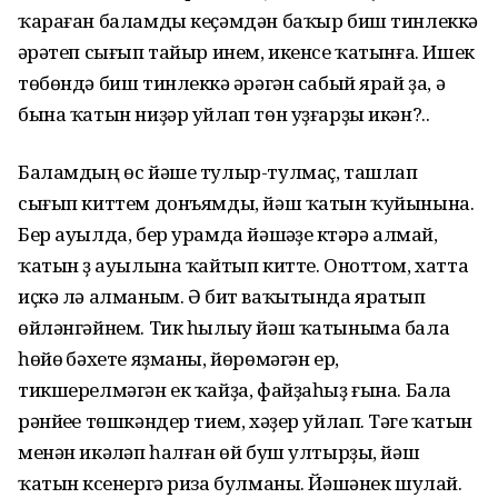
ҡараған баламды кеҫәмдән баҡыр биш тинлеккә
әүрәтеп сығып тайыр инем, икенсе ҡатынға. Ишек
төбөндә биш тинлеккә әүрәгән сабый ярай ҙа, ә
бына ҡатын ниҙәр уйлап төн уҙғарҙы икән?..
Баламдың өс йәше тулыр-тулмаҫ, ташлап
сығып киттем донъямды, йәш ҡатын ҡуйынына.
Бер ауылда, бер урамда йәшәүҙе күтәрә алмай,
ҡатын үҙ ауылына ҡайтып китте. Оноттом, хатта
иҫкә лә алманым. Ә бит ваҡытында яратып
өйләнгәйнем. Тик һылыу йәш ҡатыныма бала
һөйөү бәхете яҙманы, йөрөмәгән ер,
тикшерелмәгән ек ҡайҙа, файҙаһыҙ ғына. Бала
рәнйеүе төшкәндер тием, хәҙер уйлап. Тәүге ҡатын
менән икәүләп һалған өй буш ултырҙы, йәш
ҡатын күсенергә риза булманы. Йәшәнек шулай.