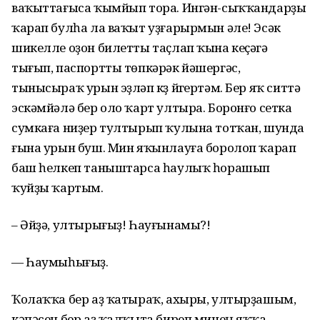
ваҡыттағыса ҡымйып тора. Ингән-сыҡҡандарҙы
ҡарап булһа ла ваҡыт уҙғарырмын әле! Эсәк
шикелле оҙон билетты таҫлап ҡына кеҫәгә
тығып, паспортты төпкәрәк йәшергәс,
тынысыраҡ урын эҙләп күҙ йүгертәм. Бер яҡ ситтә
эскәмйәлә бер оло ҡарт ултыра. Боронғо сетка
сумкаға ниҙер тултырып ҡулына тотҡан, шунда
ғына урын буш. Мин яҡынлауға боролоп ҡарап
баш һелкеп таныштарса һаулыҡ һорашып
ҡуйҙы ҡартым.
– Әйҙә, ултырығыҙ! Һауғынамы?!
— Һаумыһығыҙ.
Ҡолаҡҡа бер аҙ ҡатыраҡ, ахыры, ултырҙашым,
кәпәсен бер аҙ ҡалҡыта биреп минең яҡҡа