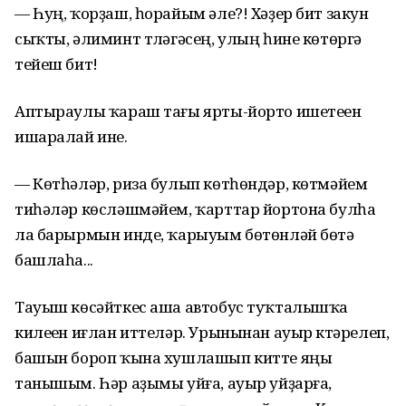
— Һуң, ҡорҙаш, һорайым әле?! Хәҙер бит закун
сыҡты, әлиминт түләгәсең, улың һине көтөргә
тейеш бит!
Аптыраулы ҡараш тағы ярты-йорто ишетеүен
ишаралай ине.
— Көтһәләр, риза булып көтһөндәр, көтмәйем
тиһәләр көсләшмәйем, ҡарттар йортона булһа
ла барырмын инде, ҡарыуым бөтөнләй бөтә
башлаһа...
Тауыш көсәйткес аша автобус туҡталышҡа
килеүен иғлан иттеләр. Урынынан ауыр күтәрелеп,
башын бороп ҡына хушлашып китте яңы
танышым. Һәр аҙымы уйға, ауыр уйҙарға,