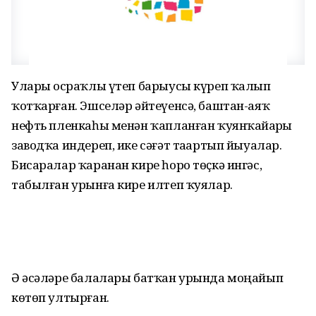
Уларҙы осраҡлы үтеп барыусы күреп ҡалып
ҡотҡарған. Эшселәр әйтеүенсә, баштан-аяҡ
нефть пленкаһы менән ҡапланған ҡуянҡайҙарҙы
заводҡа индереп, ике сәғәт таҙартып йыуалар.
Бисаралар ҡаранан кире һоро төҫкә ингәс,
табылған урынға кире илтеп ҡуялар.
Ә әсәләре балалары батҡан урында моңайып
көтөп ултырған.