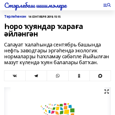
Стэрлебаш шишмэлере
Төрлөһөнән
14 СЕНТЯБРЯ 2019, 15:15
Һоро ҡуяндар ҡараға
әйләнгән
Салауат ҡалаһында сентябрь башында
нефть заводтары эргәһендә экологик
нормаларҙы һаҡламау сәбәпле йыйылған
мазут күлендә ҡуян балалары батҡан.