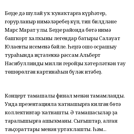
Беҙҙең дә шулай уҡ ҡунаҡтарға күрһәтер,
ғорурланыр нимәләребеҙ күп, тип билдләне
Марс Марат улы. Беҙҙең районда бөтә нимә
башҡорт халҡының легендар батыры Салауат
Юлаевтың исеменә бәйле. Һеҙгә ошо осрашыу
тураһында иҫтәлеккә рәссам Альберт
Насибуллиндың милли геройҙы хәтерләткән тау
төшөрөлгән картинаһын бүләк итәбеҙ.
Концерт тамашалы финал менән тамамланды.
Унда презентацияла ҡатнашырға килгән бөтә
коллективтар ҡатнашты. Ә тамашасылар ҙа
таралышырға ашыҡманы. Сығыштар, алған
тәьҫораттары менән уртаҡлашты. Һәм...