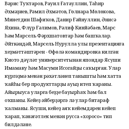
Вәрис Туҡтаров, Рауил Ғатауллин, Таһир
Әхмәҙиев, Рәмил Әхмәтов, Гөлнара Мөлөкова,
Минетдин Шафиҡов, Данир Ғәйнуллин, Әнисә
Яхина, Флүр Ғәлимов, Рәлиф Кинйәбаев, Марс
һәм Марсель Фәрхшатовтар һәм башҡалар.
Әйткәндәй, Марсель Нурулла улы презентацияға
хеҙмәттәштәрен - Өфөлә командировка килгән
Киото дәүләт университетынан япондар Ясуши
Имамаку һәм Масуми Исогайҙы саҡырған. Улар
күргәҙмә менән рәхәтләнеп танышты һәм хатта
ҡайһы бер продукттарҙы ауыҙ итеп ҡараны.
Айырыуса уларға беҙҙең бауырһаҡ һәм бал
оҡшаны. Кейеҙ әйберҙәргә лә улар битараф
ҡалманы. Ясуши, кейеҙ аяҡ кейемдәрен кейеп
ҡарап, ҡәнәғәтлек менән русса «хоросо» тип
билдәләне.