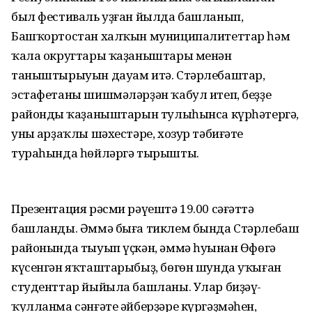
был фестиваль уҙған йылда башланып,
Башҡортостан халҡын муниципалитеттар һәм
ҡала округтары ҡаҙаныштары менән
таныштырыуын дауам итә. Стәрлебаштар,
эстафетаны шишмәләрҙән ҡабул итеп, беҙҙең
райондың ҡаҙаныштарын тулыһынса күрһәтергә,
уның арҙаҡлы шәхестәре, хозур тәбиғәте
тураһында һөйләргә тырышты.
Презентация рәсми рәүештә 19.00 сәғәттә
башланды. Әммә быға тиклем бында Стәрлебаш
районында тыуып үҫкән, әммә һуңынан Өфөгә
күсенгән яҡташтарыбыҙ, бөгөн шунда уҡыған
студенттар йыйыла башланы. Улар биҙәү-
ҡулланма сәнғәте әйберҙәре күргәҙмәһен,