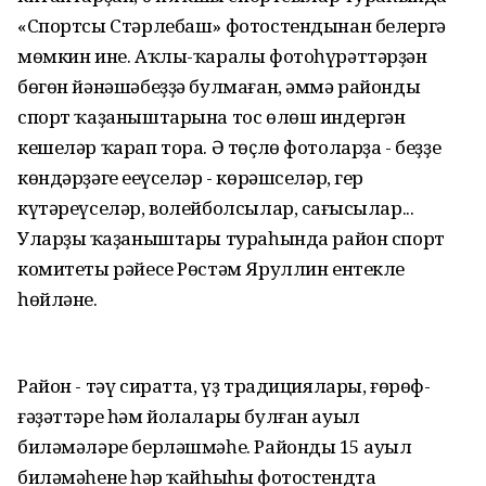
«Спортсы Стәрлебаш» фотостендынан белергә
мөмкин ине. Аҡлы-ҡаралы фотоһүрәттәрҙән
бөгөн йәнәшәбеҙҙә булмаған, әммә райондың
спорт ҡаҙаныштарына тос өлөш индергән
кешеләр ҡарап тора. Ә төҫлө фотоларҙа - беҙҙең
көндәрҙәге еңеүселәр - көрәшселәр, гер
күтәреүселәр, волейболсылар, саңғысылар...
Уларҙың ҡаҙаныштары тураһында район спорт
комитеты рәйесе Рөстәм Яруллин ентекле
һөйләне.
Район - тәү сиратта, үҙ традициялары, ғөрөф-
ғәҙәттәре һәм йолалары булған ауыл
биләмәләре берләшмәһе. Райондың 15 ауыл
биләмәһенең һәр ҡайһыһы фотостендта