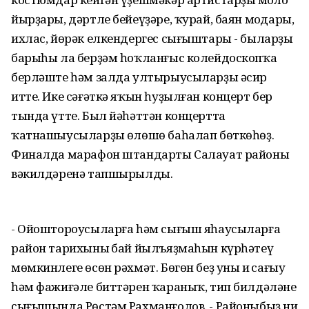
йырҙары, дәртле бейеүҙәре, ҡурай, баян моңдары,
ихлас, йөрәк елкендергес сығыштары - быларҙың
барыһы ла берҙәм һоҡланғыс колейдоскопҡа
берләште һәм залда ултырыусыларҙы әсир
итте. Ике сәғәткә яҡын һуҙылған концерт бер
тында үтте. Был йәһәттән концертта
ҡатнашыусыларҙың өлөшө баһалап бөткөһөҙ.
Финалда марафон штандарты Салауат районы
вәкилдәренә тапшырылды.
- Ойоштороусыларға һәм сығыш яһаусыларға
район тарихының бай йылъяҙмаһын күрһәтеү
мөмкинлеге өсөн рәхмәт. Бөгөн беҙ уның иң сағыу
һәм фажиғәле биттәрен ҡараныҡ, тип билдәләне
сығышында Рөстәм Рахманғолов. - Районыбыҙ ни