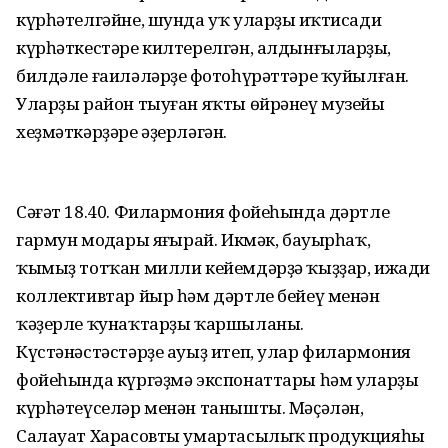
күрһәтелгәйне, шунда уҡ уларҙың иҡтисади
күрһәткестәре килтерелгән, алдынғыларҙың,
билдәле ғаиләләрҙең фотоһүрәттәре ҡуйылған.
Уларҙы район тыуған яҡты өйрәнеү музейы
хеҙмәткәрҙәре әҙерләгән.
Сәғәт 18.40. Филармония фойеһында дәртле
гармун моңдары яңғырай. Икмәк, бауырһаҡ,
ҡымыҙ тотҡан милли кейемдәрҙә ҡыҙҙар, ижади
коллективтар йыр һәм дәртле бейеү менән
ҡәҙерле ҡунаҡтарҙы ҡаршыланы.
Күстәнәстәстәрҙе ауыҙ итеп, улар филармония
фойеһында күргәҙмә экспонаттары һәм уларҙы
күрһәтеүселәр менән танышты. Мәҫәлән,
Салауат Харасовты умартасылыҡ продукцияһы