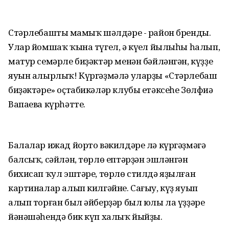
Стәрлебаштың мамыҡ шәлдәре - район бренды.
Улар йомшаҡ ҡына түгел, ә күңел йылыһы һалып,
матур семәрле биҙәктәр менән бәйләнгән, күҙҙең
яуын алырлыҡ! Күргәҙмәлә уларҙы «Стәрлебаш
биҙәктәре» оҫтабикәләр клубы етәксеһе Зөлфиә
Вапаева күрһәтте.
Балалар ижад йорто вәкилдәре лә күргәҙмәгә
балсыҡ, сәйлән, төрлө ептәрҙән эшләнгән
бихисап ҡул эштәре, төрлө стилдә яҙылған
картиналар алып килгәйне. Сағыу, күҙ яуып
алып торған был әйберҙәр был юлы ла үҙҙәре
йәнәшәһендә бик күп халыҡ йыйҙы.