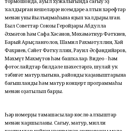
тормошонда, ауыл хужалығында сағыу эҙ
ҡалдырған кешеләрҙең исемдәре алтын хәрефтәр
менән уның йылъяҙмаһына яҙып ҡалдырылған.
Был Советтар Союзы Геройҙары Абдулла
Әхмәтов һәм Сафа Хәсәнов, Мөхәмәтнур Фәтҡиев,
Барый Арыҫланғолов, Шамил Рәхмәтуллин, Хәй
Фәхриев, Сәйет Фәтҡуллин, Рауил Әсфәндийәров,
Мәхмүт Мәхмүтов һәм башҡалар. Видео - һәм
фотослайдтар билдәле шәхестәргә, шулай уҡ
тәбиғәт матурлығына, райондың ҡаҙаныштарына
бағышланды һәм матур концерт программаһы
менән оҙатылып барҙы.
Һәр номерҙы тамашасылар көслө алҡыштар
менән ҡаршыланы. Сағыу, матур, милли
костюмдар кейгән үҙешмәкәр артистарҙың моңло