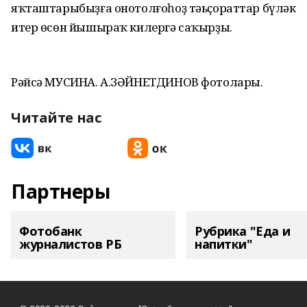
яҡташтарыбыҙға онотолғоһоҙ тәьҫораттар бүләк
итер өсөн йышыраҡ килергә саҡырҙы.
Рәйсә МУСИНА. А.ЗӘЙНЕТДИНОВ фотолары.
Читайте нас
Партнеры
Фотобанк
Рубрика "Еда и
журналистов РБ
напитки"