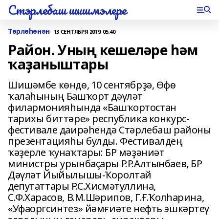
Стэрлебаш шишмэлере
Төрлөһөнән
13 СЕНТЯБРЯ 2019, 05:40
Район. Уның кешеләре һәм
ҡаҙаныштары
Шишәмбе көндө, 10 сентябрҙә, Өфө
ҡалаһының Башҡорт дәүләт
филармонияһында «Башҡортостан
тарихы биттәре» республика конкурс-
фестивале даирәһендә Стәрлебаш районы
презентацияһы булды. Фестивалдең
ҡәҙерле ҡунаҡтары: БР мәҙәниәт
министры урынбаҫары Р.Р.Алтынбаев, БР
Дәүләт Йыйылышы-Ҡоролтай
депутаттары Р.С.Хисмәтуллина,
С.Ф.Харасов, В.М.Шәрипов, Г.Ғ.Ҡолһарина,
«Уфаоргсинтез» йәмғиәте нефть эшкәртеү