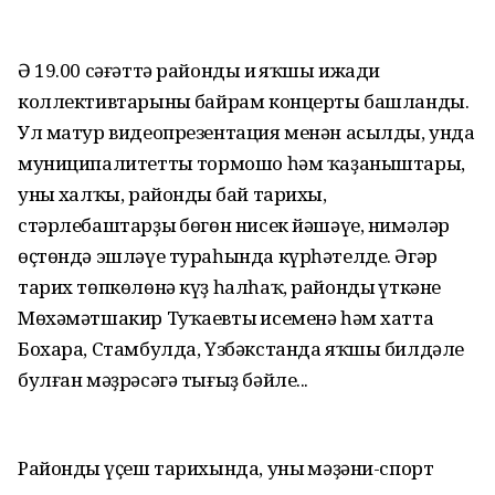
Ә 19.00 сәғәттә райондың иң яҡшы ижади
коллективтарының байрам концерты башланды.
Ул матур видеопрезентация менән асылды, унда
муниципалитеттың тормошо һәм ҡаҙаныштары,
уның халҡы, райондың бай тарихы,
стәрлебаштарҙың бөгөн нисек йәшәүе, нимәләр
өҫтөндә эшләүе тураһында күрһәтелде. Әгәр
тарих төпкөлөнә күҙ һалһаҡ, райондың үткәне
Мөхәмәтшакир Туҡаевтың исеменә һәм хатта
Бохара, Стамбулда, Үзбәкстанда яҡшы билдәле
булған мәҙрәсәгә тығыҙ бәйле...
Райондың үҫеш тарихында, уның мәҙәни-спорт