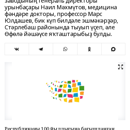
заводының генераль директоры
урынбаҫары Наил Мәхмүтов, медицина
фәндәре докторы, профессор Марс
Юлдашев, бик күп билдәле эшмәкәрҙәр,
Стәрлебаш районында тыуып үҫеп, әле
Өфөлә йәшәүсе яҡташтарыбыҙ булды.
Республиканың 100 йыллығына бағышланған