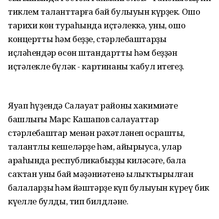
тиклем таланттарға бай булыуын күрҙек. Ошо
тарихи көн тураһында иҫтәлеккә, уны, ошо
концертты һәм беҙҙе, стәрлебаштарҙы
иҫләһендәр өсөн штандартты һәм беҙҙән
иҫтәлекле бүләк - картинаны ҡабул итегеҙ.
Яуап һүҙендә Салауат районы хакимиәте
башлығы Марс Кашапов салауаттар
стәрлебаштар менән рәхәтләнеп осрашты,
талантлы кешеләрҙе һәм, айырыуса, улар
араһында республикабыҙҙың киләсәге, бала
саҡтан уның бай мәҙәниәтенә ылыҡтырылған
балаларҙың һәм йәштәрҙең күп булыуын күреү бик
күңелле булды, тип билдләне.