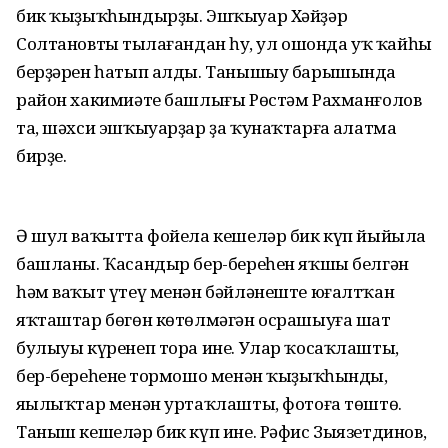
бик ҡыҙыҡһындырҙы. Эшҡыуар Хәйҙәр
Солтановты тыңлағандан һуң, ул ошонда уҡ ҡайһы
берҙәрен һатып алды. Танышыу барышында
район хакимиәте башлығы Рөстәм Рахманғолов
та, шәхси эшҡыуарҙар ҙа ҡунаҡтарға аңлатма
бирҙе.
Ә шул ваҡытта фойела кешеләр бик күп йыйыла
башланы. Ҡасандыр бер-береһен яҡшы белгән
һәм ваҡыт үтеү менән бәйләнеште юғалтҡан
яҡташтар бөгөн көтөлмәгән осрашыуға шат
булыуы күренеп тора ине. Улар ҡосаҡлашты,
бер-береһенең тормошо менән ҡыҙыҡһынды,
яңылыҡтар менән уртаҡлашты, фотоға төштө.
Таныш кешеләр бик күп ине. Рәфис Зыязетдинов,