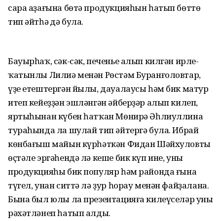
сара аҙағына бөтә продукцияһын һатып бөттө
тип әйтһәң дә була.
Бауырһаҡ, сәк-сәк, печенье алып килгән ирле-
ҡатынлы Лилиә менән Рөстәм Буранғоловтар,
үҙе етештергән йылы, дауалаусы һәм бик матур
итеп кейеҙҙән эшләнгән әйберҙәр алып килеп,
яртыһынан күбен һатҡан Мөнирә Әһлиуллина
тураһында ла шулай тип әйтергә була. Ибрай
көнбағыш майын күрһәткән Фидан Шәйхуловтың
өҫтәле эргәһендә лә кеше бик күп ине, уның
продукцияһы бик популяр һәм районда ғына
түгел, унан ситтә лә ҙур һорау менән файҙалана.
Бына был юлы ла презентацияға килеүселәр уны
рәхәтләнеп һатып алды.