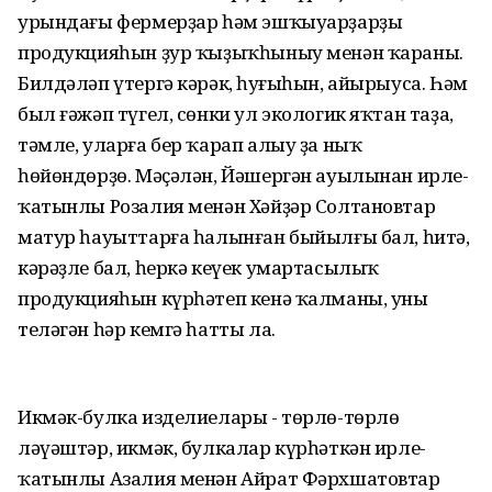
урындағы фермерҙар һәм эшҡыуарҙарҙың
продукцияһын ҙур ҡыҙыҡһыныу менән ҡараны.
Билдәләп үтергә кәрәк, һуңғыһын, айырыуса. Һәм
был ғәжәп түгел, сөнки ул экологик яҡтан таҙа,
тәмле, уларға бер ҡарап алыу ҙа ныҡ
һөйөндөрҙө. Мәҫәлән, Йәшергән ауылынан ирле-
ҡатынлы Розалия менән Хәйҙәр Солтановтар
матур һауыттарға һалынған быйылғы бал, һитә,
кәрәҙле бал, һеркә кеүек умартасылыҡ
продукцияһын күрһәтеп кенә ҡалманы, уны
теләгән һәр кемгә һатты ла.
Икмәк-булка изделиелары - төрлө-төрлө
ләүәштәр, икмәк, булкалар күрһәткән ирле-
ҡатынлы Азалия менән Айрат Фәрхшатовтар