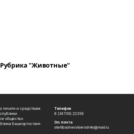
Рубрика "Животные"
о печати и средствам
Телефон
спублики
8 (34739) 22356
ое общество
Эл. почта
блика Башкортостан».
sterlibashevskierodniki@mail.ru