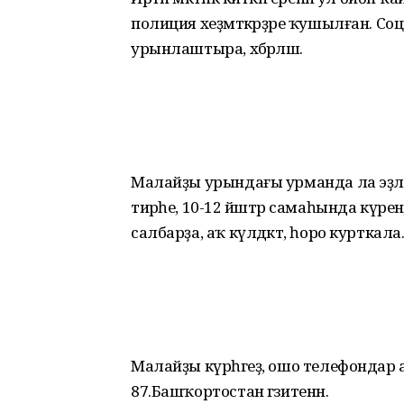
полиция хеҙмәткәрҙәре ҡушылған. Социа
урынлаштыра, хәбәрләшә.
Малайҙы урындағы урманда ла эҙлә
тирәһе, 10-12 йәштәр самаһында күренә, 
салбарҙа, аҡ күлдәктә, һоро курткал
Малайҙы күрһәгеҙ, ошо телефондар аша
87.Башҡортостан гәзитенән.