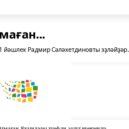
аған...
1 йәшлек Радмир Сәләхетдиновты эҙләйҙәр.
айтмаған. Яҡындары хәүефләнә, эҙләүгә ирекмәндәр,