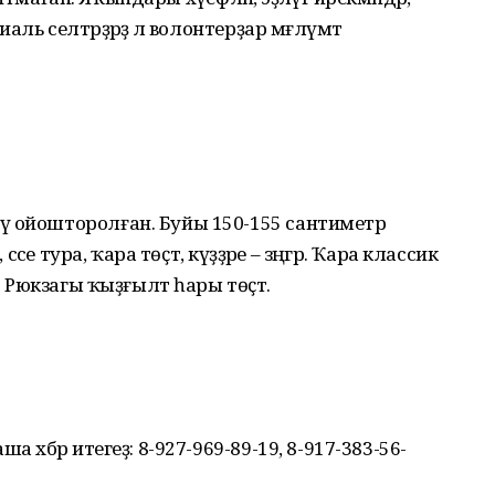
ль селтәрҙәрҙә лә волонтерҙар мәғлүмәт
ү ойошторолған. Буйы 150-155 сантиметр
сәсе тура, ҡара төҫтә, күҙҙәре – зәңгәр. Ҡара классик
а. Рюкзагы ҡыҙғылт һары төҫтә.
 хәбәр итегеҙ: 8-927-969-89-19, 8-917-383-56-