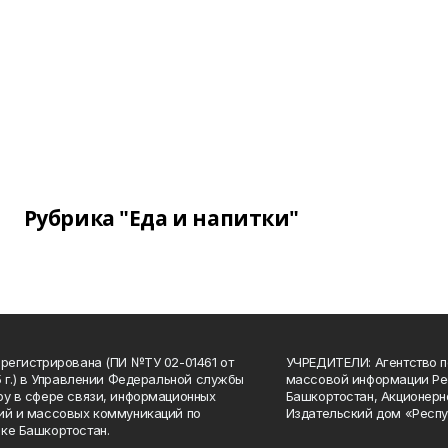
Рубрика "Еда и напитки"
арегистрирована (ПИ №ТУ 02-01461 от
УЧРЕДИТЕЛИ: Агентство п
15 г.) в Управлении Федеральной службы
массовой информации Ре
ру в сфере связи, информационных
Башкортостан, Акционерн
ий и массовых коммуникаций по
Издательский дом «Респу
ке Башкортостан.