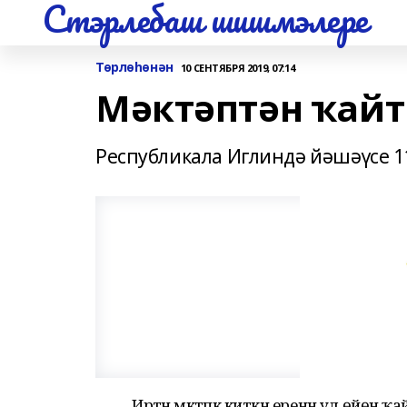
Стэрлебаш шишмэлере
Төрлөһөнән
10 СЕНТЯБРЯ 2019, 07:14
Мәктәптән ҡайтм
Республикала Иглиндә йәшәүсе 1
Иртән мәктәпкә киткән еренән ул өйөнә ҡ