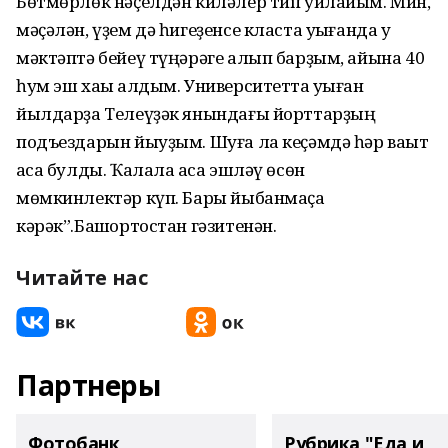
Бөтмөрлөк нәҫелдән киләлер тип уйлайым. Мин,
мәҫәлән, үҙем дә һигеҙенсе класта уҡығанда уҡ
мәктәптә бейеү түңәрәге алып барҙым, айына 40
һум эш хаҡы алдым. Университетта уҡыған
йылдарҙа Телеүҙәк янындағы йорттарҙың
подъездарын йыуҙым. Шуға ла кеҫәмдә һәр ваҡыт
аҡса булды. Ҡалала аҡса эшләү өсөн
мөмкинлектәр күп. Бары йыбанмаҫҡа
кәрәк”.Башҡортостан гәзитенән.
Читайте нас
Партнеры
Фотобанк
Рубрика "Еда и