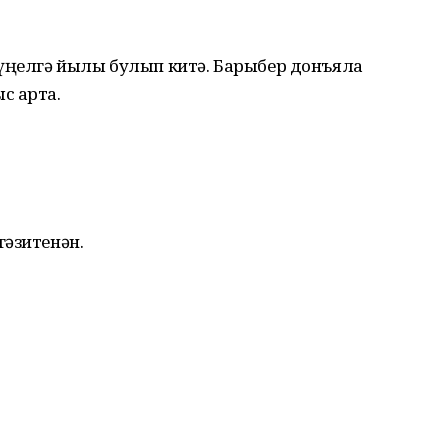
күңелгә йылы булып китә. Барыбер донъяла
с арта.
гәзитенән.