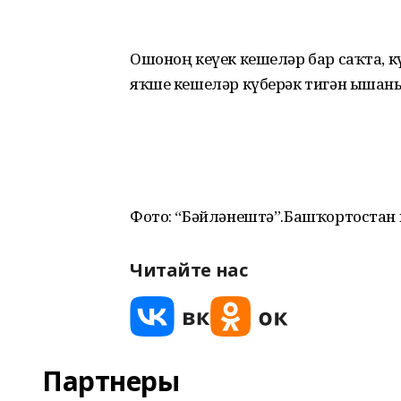
Ошоноң кеүек кешеләр бар саҡта, 
яҡше кешеләр күберәк тигән ышаны
Фото: “Бәйләнештә”.Башҡортостан 
Читайте нас
Партнеры