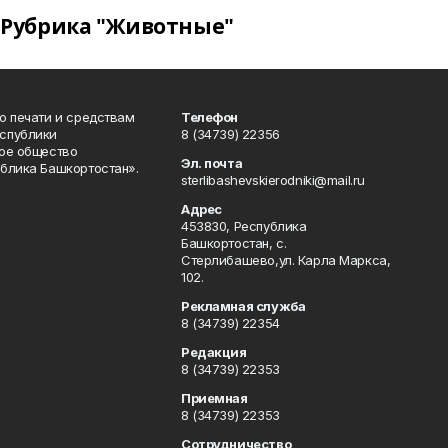
Рубрика "Животные"
о печати и средствам
Телефон
спублики
8 (34739) 22356
ое общество
Эл. почта
блика Башкортостан».
sterlibashevskierodniki@mail.ru
Адрес
453830, Республика
Башкортостан, c.
Стерлибашево,ул. Карла Маркса,
102.
Рекламная служба
8 (34739) 22354
Редакция
8 (34739) 22353
Приемная
8 (34739) 22353
Сотрудничество