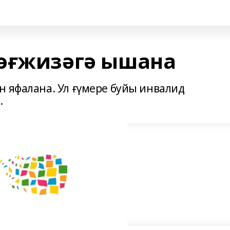
өғжизәгә ышана
н яфалана. Ул ғүмере буйы инвалид
.