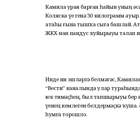
Камила ҙурая барған һайын уның ә
Коляска үҙе генә 30 килограмм ауы
атаһы ғына тышҡа сыға башлай. Ата
ЖКХ-нан пандус ҡуйҙырыуҙы талап ит
Инде ни эшләргә белмәгәс, Камила
“Вести” каналында улар тураһынд
юҡ тимәҫһең, был тапшырыуҙы бер и
үҙенең кемлеген белдермәҫкә ҡуша.
һумға торошло.