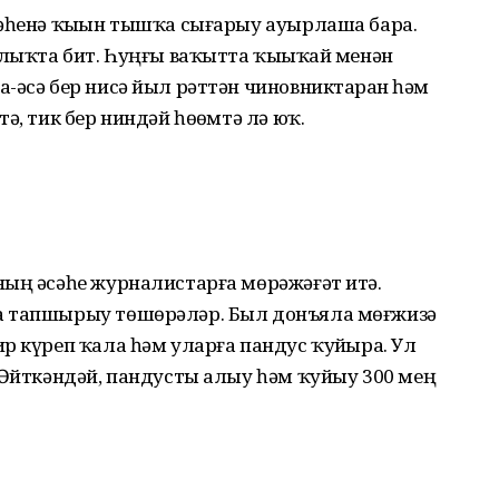
сәһенә ҡыҙын тышҡа сығарыу ауырлаша бара.
рлыҡта бит. Һуңғы ваҡытта ҡыҙыҡай менән
-әсә бер нисә йыл рәттән чиновниктарҙан һәм
ә, тик бер ниндәй һөҙөмтә лә юҡ.
ның әсәһе журналистарға мөрәжәғәт итә.
а тапшырыу төшөрәләр. Был донъяла мөғжизә
р күреп ҡала һәм уларға пандус ҡуйҙыра. Ул
 Әйткәндәй, пандусты алыу һәм ҡуйыу 300 мең