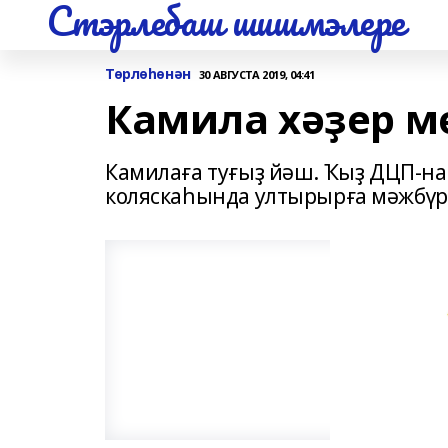
Стэрлебаш шишмэлере
Төрлөһөнән
30 АВГУСТА 2019, 04:41
Камила хәҙер м
Камилаға туғыҙ йәш. Ҡыҙ ДЦП-на
коляскаһында ултырырға мәжбүр