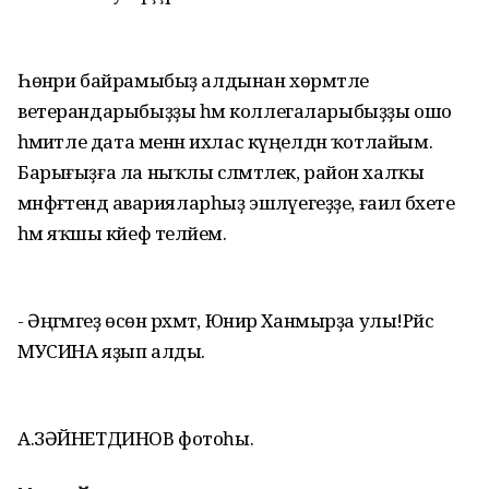
Һөнәри байрамыбыҙ алдынан хөрмәтле
ветерандарыбыҙҙы һәм коллегаларыбыҙҙы ошо
әһәмиәтле дата менән ихлас күңелдән ҡотлайым.
Барығыҙға ла ныҡлы сәләмәтлек, район халҡы
мәнфәғәтендә аварияларһыҙ эшләүегеҙҙе, ғаилә бәхете
һәм яҡшы кәйеф теләйем.
- Әңгәмәгеҙ өсөн рәхмәт, Юнир Ханмырҙа улы!Рәйсә
МУСИНА яҙып алды.
А.ЗӘЙНЕТДИНОВ фотоһы.