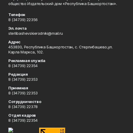
общество Издательский дом «Республика Башкортостан».
Телефон
8 (34739) 22356
Эл. почта
sterlibashevskierodniki@mail.ru
Адрес
453830, Республика Башкортостан, c. Стерлибашево,ул.
Карла Маркса, 102.
Рекламная служба
8 (34739) 22354
Редакция
8 (34739) 22353
Приемная
8 (34739) 22353
Сотрудничество
8 (34739) 22378
Отдел кадров
8 (34739) 22354