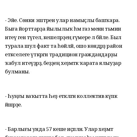
- Эйе. Сөнки эштәрен улар намыҫлы башҡара.
Быға йорттарҙа йылылыҡ һәм газ менән тәьмин
итеү генә түгел, кешеләрҙең ғүмере лә бәйле. Был
турала шул факт та һөйләй, ошо көндәрҙә район
етәкселеге үткәргән традицион граждандарҙы
ҡабул итеүҙәрҙә, беҙҙең хеҙмәткә ҡарата ялыуҙар
булманы.
- Һуңғы ваҡытта Һеҙ етәкләгән коллектив күпкә
йәшәрҙе.
- Барлығы унда 57 кеше иҫәпләнә. Улар хеҙмәт