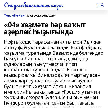
Стэрлебаш шишмэлере
Төрлөһөнән
30 АВГУСТА 2019, 07:19
«04» хеҙмәте һәр ваҡыт
әҙерлек һыҙығында
Нефть кеше тарафынан алты мең йылдан
ашыу файҙаланыла ла инде. Был файҙалы
ҡаҙылма тураһында Вавилонда белгәндәр
һәм уны биналар төҙөгәндә, диңгеҙ
судноларын һыу үтмәҫлек итеп
көпләгәндә ҡулланғандар. Боронғо
Мысыр халҡы биналарҙы яҡтыртыу өсөн
лампалар ҡулланған, уларға яғыулыҡ
булып нефть хеҙмәт иткән. Византия
империяһы ваҡытында «Греция уты» иң
ҡурҡыныс ҡорал булған. Уны һыу менән
һүндереп булмаған, сөнки был тағы ла