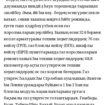
дауамында ниндәй ҙә һауа торошонда тырышып
эшләйбеҙ. Әммә, йәй һәм көҙ - беҙҙең өсөн үҙенсәлекле
ваҡыт, сөнки ҡышҡы миҙгел һәйбәт режимда,
ғәҙәттән тыш хәлдәрһеҙ үтһен өсөн газ
ҡоролмаларын әҙерләйбеҙ. Бының өсөн 324 берәмек
келәле арматураны техник хеҙмәтләндерҙек; 76 газ
көйләү (ГРП), газ блоклы көйләү (ПГБ), шкафлы
көйләү (ШРП) пункттарында газ ҡоролмаларын
ремонтланыҡ һәм техник хеҙмәтләндерҙек; 68,8
километр ер аҫты газ үткәргесен техник
хеҙмәтләндерҙек; өс газ ҡоҙоғон бөтөрҙөк. Газ
үткәргес һалдыҡ һәм Стәрлебаш ауылының Әхмәтов
һәм Ленин урамдары буйынса 1 һәм 2 һанлы
блоклы модуль ҡаҙанлыҡтарына уртаса
баҫымлы газ үткәргесте тоташтырҙыҡ. Гөмбаҙы,
Бүләк, Түбәнге Шәкәр, Баҡый, Буҙат ауылдарында