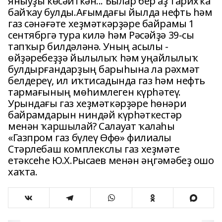
яныуҙы көсәйткән... Былар бер аҙ тарихҡа
байҡау булды.Ағымдағы йылда нефть һәм
газ сәнәғәте хеҙмәткәрҙәре байрамы 1
сентябргә тура килә һәм Рәсәйҙә 39-сы
тапҡыр билдәләнә. Уның асылы -
өйҙәребеҙҙә йылылыҡ һәм уңайлылыҡ
булдырғандарҙың барыһына ла рәхмәт
белдереү, ил иҡтисадында газ һәм нефть
тармағының мөһимлеген күрһәтеү.
Урындағы газ хеҙмәткәрҙәре һөнәри
байрамдарын ниндәй күрһәткестәр
менән ҡаршылай? Салауат ҡалаһы
«Газпром газ бүлеү Өфө» филиалы
Стәрлебаш комплекслы газ хеҙмәте
етәксеһе Ю.Х.Рысаев менән әңгәмәбеҙ ошо
хаҡта.