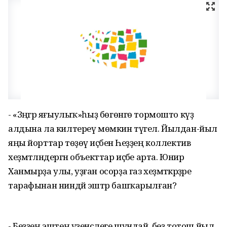
- «Зәңгәр яғыулыҡ»һыҙ бөгөнгө тормошто күҙ
алдына ла килтереү мөмкин түгел. Йылдан-йыл
яңы йорттар төҙөү иҫәбенә Һеҙҙең коллектив
хеҙмәтләндергән объекттар иҫәбе арта. Юнир
Ханмырҙа улы, уҙған осорҙа газ хеҙмәткәрҙәре
тарафынан ниндәй эштәр башҡарылған?
- Беҙҙең эштең үҙенсәлеге шундай, беҙ тотош йыл