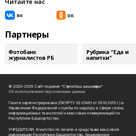
Читайте нас
Партнеры
Фотобанк
Рубрика "Еда и
журналистов РБ
напитки"
© 2020-2026 Сайт издания "Стәрлебаш шишмәләре"
Об использовании персональных данных
Газета зарегистрирована (ПИ №ТУ 02-01461 от 05.10.2015 г.) в
Управлении Федеральной службы по надзору в сфере связи,
информационных технологий и массовых коммуникаций по
Республике Башкортостан.
УЧРЕДИТЕЛИ: Агентство по печати и средствам массовой
информации Республики Башкортостан, Акционерное