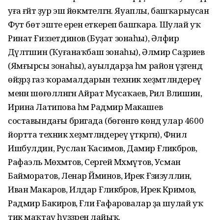
уға ғәйәт ҙур эш йөкмәтелгән. Яуаплы, башҡарыусан
Фәуәт бөтә эште еренә еткереп башҡара. Шулай уҡ
Ринат Ғиззетдинов (Буҙат зонаһы), Әлфир
Дәүләтшин (Ҡуғанаҡбаш зонаһы), Әлмир Саҙриев
(Ямғырсы зонаһы), ауылдарҙа һәм район үҙәгендә
өйҙәрҙә газ ҡорамалдарын техник хеҙмәтләндереү
менән шөғөлләнгән Айрат Мусаҡаев, Рәил Вәлишин,
Ирина Латипова һәм Радмир Макашев
составындағы бригада (бөгөнгө көндә улар 4600
йортта техник хеҙмәтләндереү үткәргән), Фәнил
Ишбулдин, Руслан Ҡасимов, Дамир Ғәлиәкбәров,
Рафаэль Мөхәмәтов, Сергей Мәхмүтов, Усман
Байморатов, Ленар Йәминов, Ирек Ғәзизуллин,
Иван Макаров, Илдар Ғәлиәкбәров, Ирек Кәримов,
Радмир Бакиров, Ғәлиә Ғафаровалар ҙа шулай уҡ
тик маҡтау һүҙҙәренә лайыҡ.