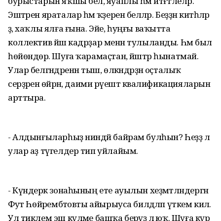
бурыстарын яҡшы белә, яуаплы һәм итәғәтлеләр.
Эштәрен яраталар һәм ҡәҙерен беләләр. Беҙҙән китһәләр
ҙә, хаҡлы ялға ғына. Эйе, һуңғы ваҡытта
коллектив йәш кадрҙар менән тулыланды. Һәм был
һөйөндөрә. Шуға ҡарамаҫтан, йәштәр һынатмай.
Улар белгәндәренән тыш, өлкәндәрҙән оҫталыҡ
серҙәренә өйрәнә, даими рәүештә квалификацияларын
арттыра.
- Алдынғыларһыҙ ниндәй байрам булһын? Һеҙҙә лә
улар аҙ түгелдер тип уйлайым.
- Күндерәк зонаһының ете ауылын хеҙмәтләндергән
Фәуәт Һөйәрембәтовты айырыуса билдәләп үткем килә.
Ул тиклем эш күләме башҡа берәүҙә лә юҡ. Шуға күрә