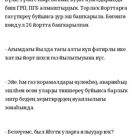
биш ГРП, ПГБ алмаштырҙыҡ. Торлаҡ йорттарға
газ үткәреү буйынса ҙур эш башҡарыла. Бөгөнгө
көндә ул 26 йортта башҡарылған.
- Ағымдағы йылда тағы алты күп фатирлы ике
ҡатлы йорт шәхси газ йылытыуына күсә.
- Эйе. Һәм газ ҡорамалдары өҙлөкһөҙ, аварияһыҙ
эшләһен өсөн уларҙы тикшереү буйынса барлыҡ
эштәр беҙҙең хеҙмәткәрҙәрҙең яуаплылығы
зонаһында.
- Белеүемсә, был йәһәттән уларға ялыуҙар юҡ?