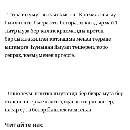
- Тәҙрә йыуыу – ялҡытҡыс эш. Крахмаллы һыу
быялалағы бысраҡты бөтөрә, эҙ ҡалдырмай.1
литр һыуҙа бер ҡалаҡ крахмалды иретеп,
барлыҡҡа килгән ҡатнашма менән тәҙрәне
ышҡырға. Һуңынан йыуып төшөрөп, ҡоро
сепрәк, ҡағыҙ менән һөртөргә.
- Линолеум, плитка йыу­ғанда бер биҙрә һыуға бер
стакан аш һеркәһе һалһағыҙ, иҙән ялтырап китер,
насар еҫ тә бөтөр.Йәшлек гәзитенән.
Читайте нас