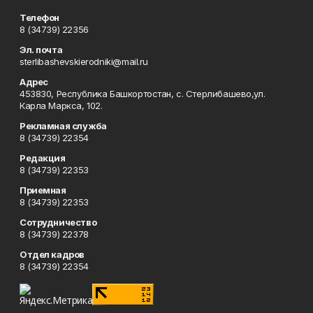
Телефон
8 (34739) 22356
Эл. почта
sterlibashevskierodniki@mail.ru
Адрес
453830, Республика Башкортостан, c. Стерлибашево,ул.
Карла Маркса, 102.
Рекламная служба
8 (34739) 22354
Редакция
8 (34739) 22353
Приемная
8 (34739) 22353
Сотрудничество
8 (34739) 22378
Отдел кадров
8 (34739) 22354