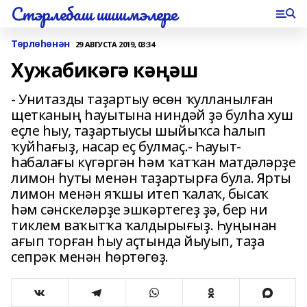
Стэрлебаш шишмэлере
Төрлөһөнән
29 АВГУСТА 2019, 03:34
Хужабикәгә кәңәш
- Унитазды таҙартыу өсөн ҡул­ланылған
щетканың һауытына ниндәй ҙә булһа хуш
еҫле һыу, таҙартыусы шыйыҡса һалып
ҡуйһағыҙ, насар еҫ булмаҫ.- Һауыт-
һабалағы күгәргән һәм ҡатҡан матдәләрҙе
лимон һуты менән таҙартырға була. Ярты
лимон менән яҡшы итеп ҡалаҡ, бысаҡ
һәм сәнскеләрҙе эшкәртегеҙ ҙә, бер ни
тиклем ваҡытҡа ҡалдырығыҙ. Һуңынан
ағып торған һыу аҫтында йыуып, таҙа
сепрәк менән һөртөгөҙ.