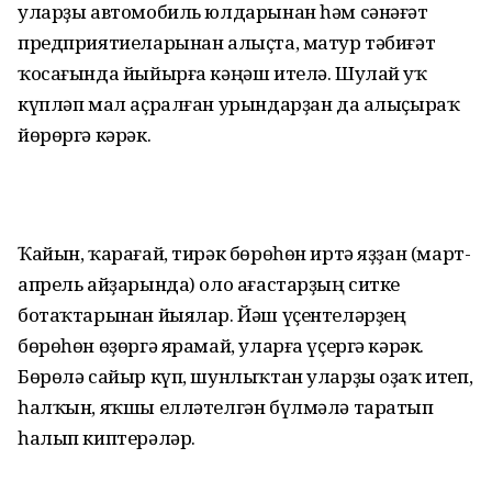
уларҙы автомобиль юлдарынан һәм сәнәғәт
предприятиеларынан алыҫта, матур тәбиғәт
ҡосағында йыйырға кәңәш ителә. Шулай уҡ
күпләп мал аҫралған урындарҙан да алыҫыраҡ
йөрөргә кәрәк.
Ҡайын, ҡарағай, тирәк бөрөһөн иртә яҙҙан (март-
апрель айҙарында) оло ағастарҙың ситке
ботаҡтарынан йыялар. Йәш үҫентеләрҙең
бөрөһөн өҙөргә ярамай, уларға үҫергә кәрәк.
Бөрөлә сайыр күп, шунлыҡтан уларҙы оҙаҡ итеп,
һалҡын, яҡшы елләтелгән бүлмәлә таратып
һалып киптерәләр.