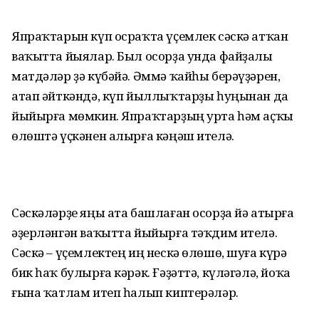
Япраҡтарын күп осраҡта үҫемлек сәскә атҡан
ваҡытта йыялар. Был осорҙа унда файҙалы
матдәләр ҙә күбәйә. Әммә ҡайһы берәүҙәрен,
атап әйткәндә, күп йыллыҡтарҙы һуңынан да
йыйырға мөмкин. Япраҡтарҙың урта һәм аҫҡы
өлөштә үҫкәнен алырға кәңәш ителә.
Сәскәләрҙе яңы ата башлаған осорҙа йә атырға
әҙерләнгән ваҡытта йыйырға тәҡдим ителә.
Сәскә – үҫемлектең иң нескә өлөшө, шуға күрә
бик һаҡ булырға кәрәк. Ғәҙәттә, күләгәлә, йоҡа
ғына ҡатлам итеп һалып киптерәләр.