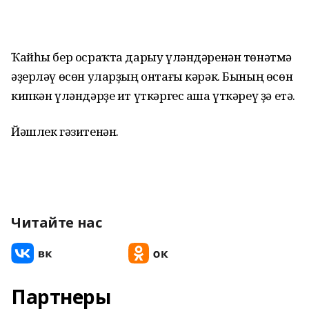
Ҡайһы бер осраҡта дарыу үләндәренән төнәтмә
әҙерләү өсөн уларҙың онтағы кәрәк. Бының өсөн
кипкән үләндәрҙе ит үткәргес аша үткәреү ҙә етә.
Йәшлек гәзитенән.
Читайте нас
Партнеры