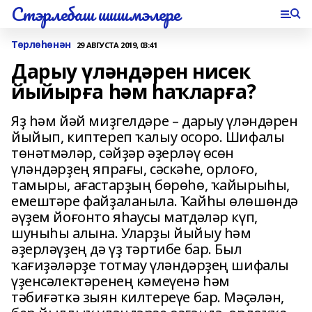
Стэрлебаш шишмэлере
Төрлөһөнән
29 АВГУСТА 2019, 03:41
Дарыу үләндәрен нисек
йыйырға һәм һаҡларға?
Яҙ һәм йәй миҙгелдәре – дарыу үләндәрен
йыйып, киптереп ҡалыу осоро. Шифалы
төнәтмәләр, сәйҙәр әҙерләү өсөн
үләндәрҙең япрағы, сәскәһе, орлоғо,
тамыры, ағастарҙың бөрөһө, ҡайырыһы,
емештәре файҙаланыла. Ҡайһы өлөшөндә
әүҙем йоғонто яһаусы матдәләр күп,
шуныһы алына. Уларҙы йыйыу һәм
әҙерләүҙең дә үҙ тәртибе бар. Был
ҡағиҙәләрҙе тотмау үләндәрҙең шифалы
үҙенсәлектәренең кәмеүенә һәм
тәбиғәткә зыян килтереүе бар. Мәҫәлән,