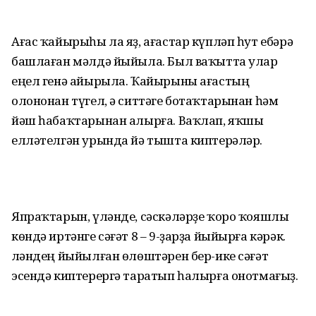
Ағас ҡайырыһы ла яҙ, ағастар күпләп һут ебәрә
башлаған мәлдә йыйыла. Был ваҡытта улар
еңел генә айырыла. Ҡайырыны ағастың
олононан түгел, ә ситтәге ботаҡтарынан һәм
йәш һабаҡтарынан алырға. Ваҡлап, яҡшы
елләтелгән урында йә тышта киптерәләр.
Япраҡтарын, үләнде, сәскәләрҙе ҡоро ҡояшлы
көндә иртәнге сәғәт 8 – 9-ҙарҙа йыйырға кәрәк.
Үләндең йыйылған өлөштәрен бер-ике сәғәт
эсендә киптерергә таратып һалырға онотмағыҙ.