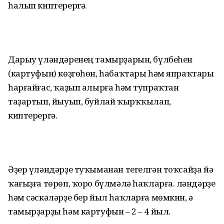
һалып киптерергә.
Дарыу үләндәренең тамырҙарын, бүлбеһен
(картуфын) көҙгөһөн, һабаҡтары һәм япраҡтары
һарғайғас, ҡаҙып алырға һәм тупраҡтан
таҙартып, йыуып, буйлай ҡырҡҡылап,
киптерергә.
Әҙер үләндәрҙе туҡыманан тегелгән тоҡсайҙа йә
ҡағыҙға төрөп, ҡоро бүлмәлә һаҡларға. Үләндәрҙе
һәм сәскәләрҙе бер йыл һаҡларға мөмкин, ә
тамырҙарҙы һәм картуфын – 2 – 4 йыл.