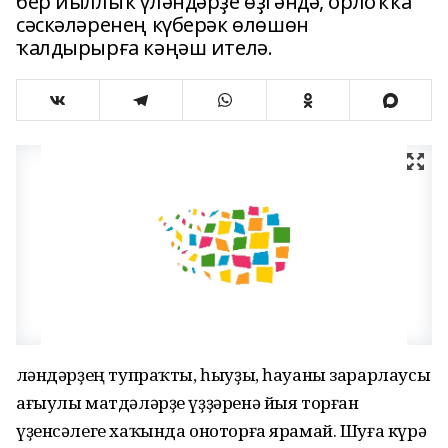
бер йыллыҡ үләндәрҙе өҙгәндә, орлоҡҡа
сәскәләренең күберәк өлөшөн
ҡалдырырға кәңәш ителә.
Үләндәрҙең тупраҡты, һыуҙы, һауаны зарарлаусы
ағыулы матдәләрҙе үҙҙәренә йыя торған
үҙенсәлеге хаҡында оноторға ярамай. Шуға күрә