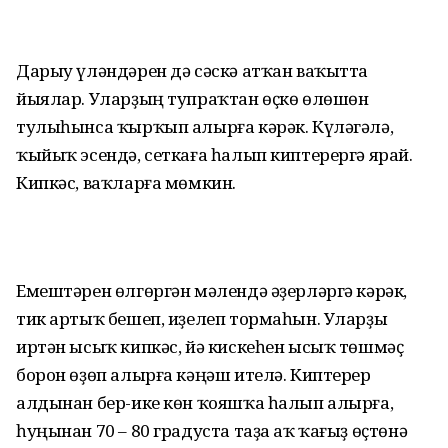
Дарыу үләндәрен дә сәскә атҡан ваҡытта
йыялар. Уларҙың тупраҡтан өҫкө өлөшөн
тулыһынса ҡырҡып алырға кәрәк. Күләгәлә,
ҡыйыҡ эсендә, сеткаға һалып киптерергә ярай.
Кипкәс, ваҡларға мөмкин.
Емештәрен өлгөргән мәлендә әҙерләргә кәрәк,
тик артыҡ бешеп, иҙелеп тормаһын. Уларҙы
иртән ысыҡ кипкәс, йә кискеһен ысыҡ төшмәҫ
борон өҙөп алырға кәңәш ителә. Киптерер
алдынан бер-ике көн ҡояшҡа һалып алырға,
һуңынан 70 – 80 градуста таҙа аҡ ҡағыҙ өҫтөнә