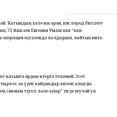
ай. Ҡатындың хәле насарая, кислород битлеге
ип, 72 йәшлек Евгения Уманская “ҡан
ы операция өҫтәлендә ҡалдырып, ҡайтып китә.
әге ҡатынға ярҙам итергә теләмәй. Эсет
лтырата ла үҙен ҡайҙандыр килеп алыуҙы
нең сменам түгел, хәле ауыр” ти ҙә шулай уҡ