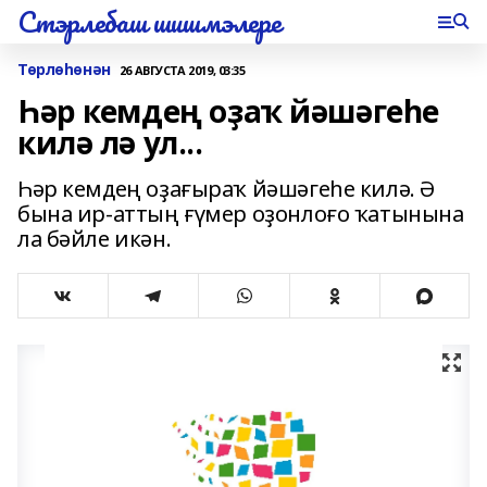
Стэрлебаш шишмэлере
Төрлөһөнән
26 АВГУСТА 2019, 03:35
Һәр кемдең оҙаҡ йәшәгеһе
килә лә ул...
Һәр кемдең оҙағыраҡ йәшәгеһе килә. Ә
бына ир-аттың ғүмер оҙонлоғо ҡатынына
ла бәйле икән.