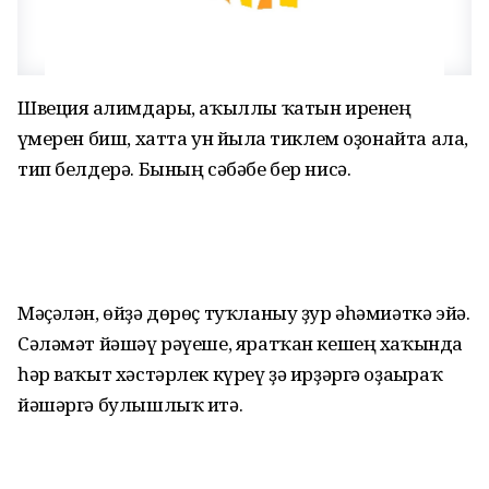
Швеция ғалимдары, аҡыллы ҡатын иренең
ғүмерен биш, хатта ун йылға тиклем оҙонайта ала,
тип белдерә. Бының сәбәбе бер нисә.
Мәҫәлән, өйҙә дөрөҫ туҡланыу ҙур әһәмиәткә эйә.
Сәләмәт йәшәү рәүеше, яратҡан кешең хаҡында
һәр ваҡыт хәстәрлек күреү ҙә ирҙәргә оҙағыраҡ
йәшәргә булышлыҡ итә.