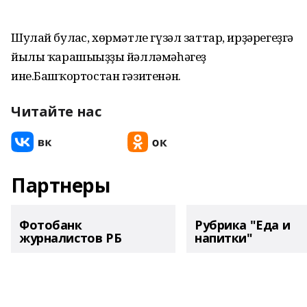
Шулай булғас, хөрмәтле гүзәл заттар, ирҙәрегеҙгә
йылы ҡарашығыҙҙы йәлләмәһәгеҙ
ине.Башҡортостан гәзитенән.
Читайте нас
Партнеры
Фотобанк
Рубрика "Еда и
журналистов РБ
напитки"