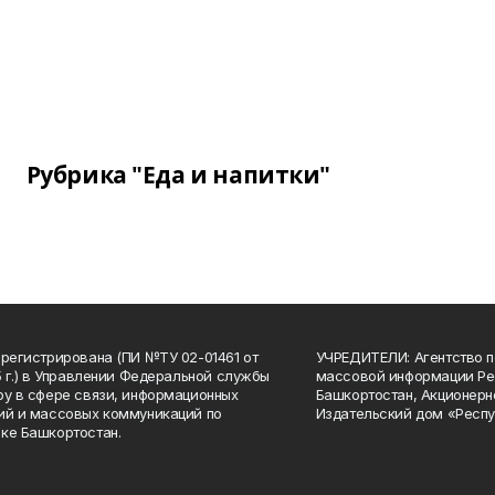
Рубрика "Еда и напитки"
арегистрирована (ПИ №ТУ 02-01461 от
УЧРЕДИТЕЛИ: Агентство п
15 г.) в Управлении Федеральной службы
массовой информации Ре
ру в сфере связи, информационных
Башкортостан, Акционерн
ий и массовых коммуникаций по
Издательский дом «Респу
ке Башкортостан.