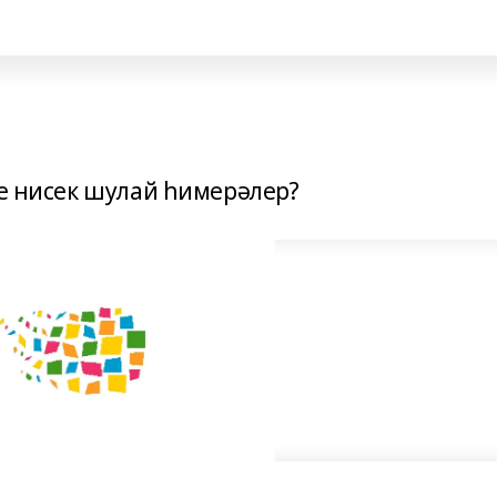
ше нисек шулай һимерәлер?