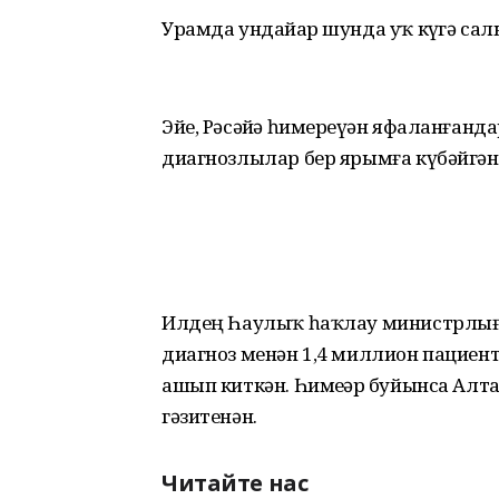
Урамда ундайҙар шунда уҡ күҙгә салы
Эйе, Рәсәйҙә һимереүҙән яфаланған
диагнозлылар бер ярымға күбәйгән
Илдең Һаулыҡ һаҡлау министрлығы
диагноз менән 1,4 миллион пациен
ашып киткән. Һимеҙҙәр буйынса Алт
гәзитенән.
Читайте нас