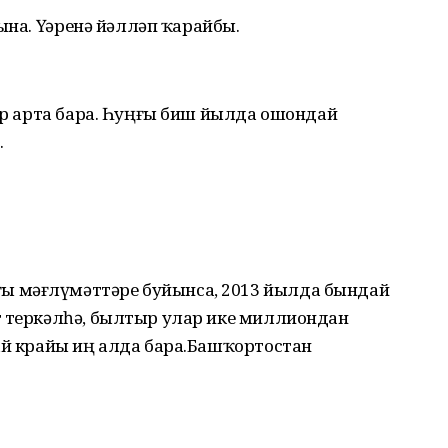
на. Үҙҙәренә йәлләп ҡарайбыҙ.
дар арта бара. Һуңғы биш йылда ошондай
.
 мәғлүмәттәре буйынса, 2013 йылда бындай
т теркәлһә, былтыр улар ике миллиондан
ай крайы иң алда бара.Башҡортостан