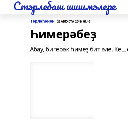
Стэрлебаш шишмэлере
Төрлөһөнән
26 АВГУСТА 2019, 03:46
Һимерәбеҙ
Абау, бигерәк һимеҙ бит әле. Ке