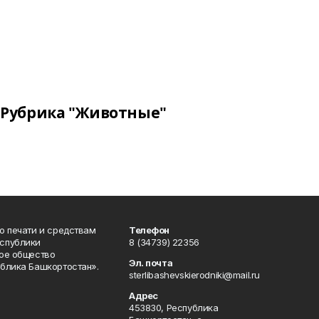
Рубрика "Животные"
о печати и средствам
Телефон
спублики
8 (34739) 22356
ое общество
Эл. почта
блика Башкортостан».
sterlibashevskierodniki@mail.ru
Адрес
453830, Республика