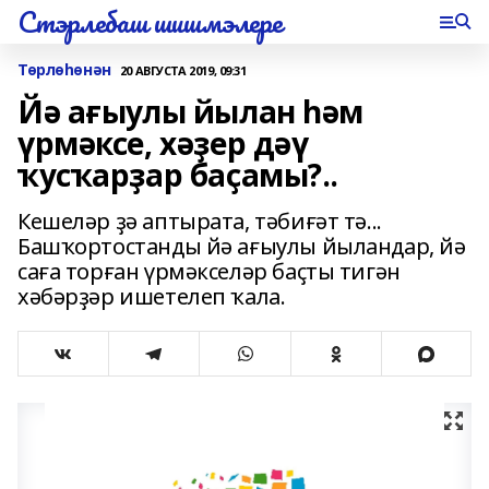
Стэрлебаш шишмэлере
Төрлөһөнән
20 АВГУСТА 2019, 09:31
Йә ағыулы йылан һәм
үрмәксе, хәҙер дәү
ҡусҡарҙар баҫамы?..
Кешеләр ҙә аптырата, тәбиғәт тә...
Башҡортостанды йә ағыулы йыландар, йә
саға торған үрмәкселәр баҫты тигән
хәбәрҙәр ишетелеп ҡала.