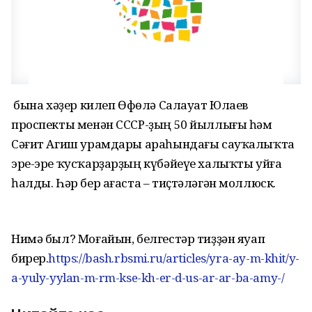
Ә бына хәҙер килеп Өфөлә Салауат Юлаев
проспекты менән СССР-ҙың 50 йыллығы һәм
Сәғит Агиш урамдары араһындағы сауҡалыҡта
эре-эре ҡусҡарҙарҙың күбәйеүе халыҡты уйға
һалды. Һәр бер ағаста – тиҫтәләгән моллюск.
Нимә был? Моғайын, белгестәр тиҙҙән яуап
бирер.
https://bash.rbsmi.ru/articles/yra-ay-m-khit/y-
a-yuly-yylan-m-rm-kse-kh-er-d-us-ar-ar-ba-amy-/