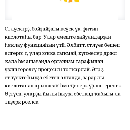
Сәтләүектәрҙә, бойҙайҙағы кеүек үк, фитин
кислотаһы бар. Улар емеште хайуандарҙан
һаҡлау функцияһын үтәй. Әлбиттә, сәтләүек бешеп
өлгөргәс тә, улар юҡҡа сыҡмай, күпмелер дәрәжәлә
ҡала һәм ашағанда организм тарафынан
үҙләштерелеү процесын тотҡарлай. Әгәр ҙә
сәтләүекте һыуҙа ебетеп алғанда, зарарлы
кислотанан арынасаҡ һәм еңелерәк үҙләштереләсәк.
Өҫтәүенә, уларҙы йылы һыуҙа ебеткәндә ҡабығы ла
тиҙерәк әрселәсәк.