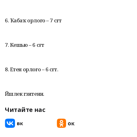
6. Ҡабаҡ орлоғо – 7 сәғәт
7. Кешью – 6 сәғәт
8. Етен орлоғо – 6 сәғәт.
Йәшлек гәзитенән.
Читайте нас