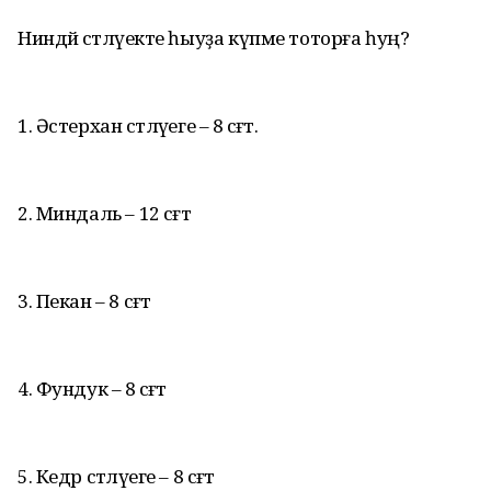
Ниндәй сәтләүекте һыуҙа күпме тоторға һуң?
1. Әстерхан сәтләүеге – 8 сәғәт.
2. Миндаль – 12 сәғәт
3. Пекан – 8 сәғәт
4. Фундук – 8 сәғәт
5. Кедр сәтләүеге – 8 сәғәт