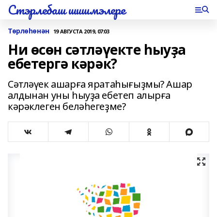
Стэрлебаш шишмэлере
Төрлөһөнән
19 АВГУСТА 2019, 07:03
Ни өсөн сәтләүекте һыуҙа
ебетергә кәрәк?
Сәтләүек ашарға яратаһығыҙмы? Ашар
алдынан уны һыуҙа ебетеп алырға
кәрәклеген беләһегеҙме?