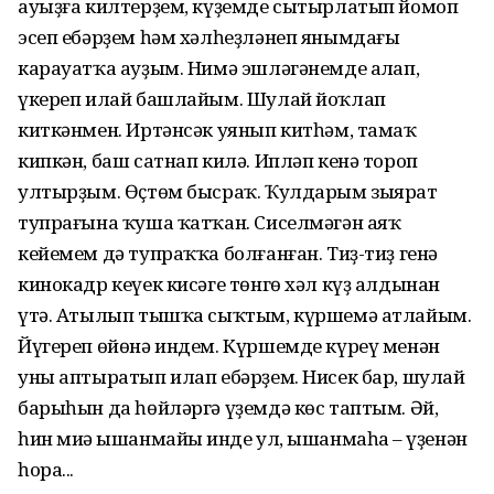
ауыҙға килтерҙем, күҙемде сытырлатып йомоп
эсеп ебәрҙем һәм хәлһеҙләнеп янымдағы
карауатҡа ауҙым. Нимә эшләгәнемде аңлап,
үкереп илай башлайым. Шулай йоҡлап
киткәнмен. Иртәнсәк уянып китһәм, тамаҡ
кипкән, баш сатнап килә. Ипләп кенә тороп
ултырҙым. Өҫтөм бысраҡ. Ҡулдарым зыярат
тупрағына ҡуша ҡатҡан. Сиселмәгән аяҡ
кейемем дә тупраҡҡа болғанған. Тиҙ-тиҙ генә
кинокадр кеүек кисәге төнгө хәл күҙ алдынан
үтә. Атылып тышҡа сыҡтым, күршемә атлайым.
Йүгереп өйөнә индем. Күршемде күреү менән
уны аптыратып илап ебәрҙем. Нисек бар, шулай
барыһын да һөйләргә үҙемдә көс таптым. Әй,
һин миңә ышанмайың инде ул, ышанмаһаң – үҙенән
һора...