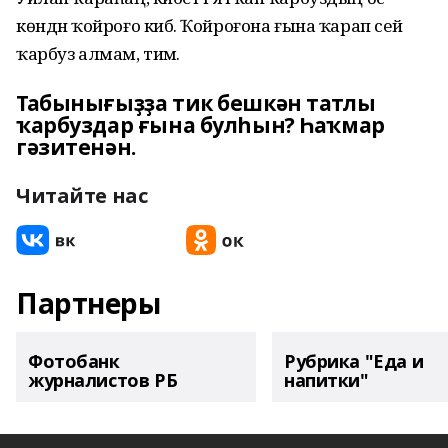
көндән ҡойроғо кибә. Ҡойроғона ғына ҡарап сей
ҡарбуз алмам, тимә.
Табынығыҙҙа тик бешкән татлы
ҡарбуздар ғына булһын? Һаҡмар
гәзитенән.
Читайте нас
Партнеры
Фотобанк
Рубрика "Еда и
журналистов РБ
напитки"