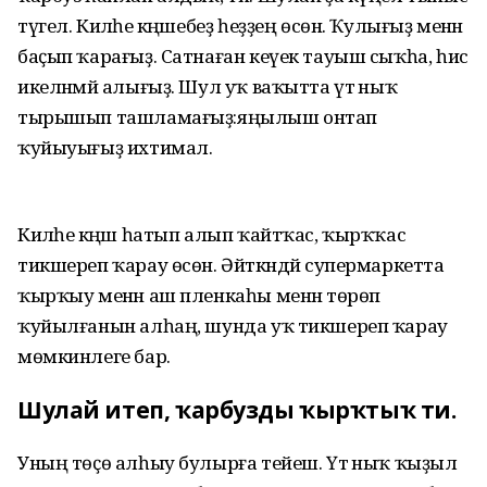
түгел. Киләһе кәңәшебеҙ һеҙҙең өсөн. Ҡулығыҙ менән
баҫып ҡарағыҙ. Сатнаған кеүек тауыш сыҡһа, һис
икеләнмәй алығыҙ. Шул уҡ ваҡытта үтә ныҡ
тырышып ташламағыҙ:яңылыш онтап
ҡуйыуығыҙ ихтимал.
Киләһе кәңәш һатып алып ҡайтҡас, ҡырҡҡас
тикшереп ҡарау өсөн. Әйткәндәй супермаркетта
ҡырҡыу менән аш пленкаһы менән төрөп
ҡуйылғанын алһаң, шунда уҡ тикшереп ҡарау
мөмкинлеге бар.
Шулай итеп, ҡарбузды ҡырҡтыҡ ти.
Уның төҫө алһыу булырға тейеш. Үтә ныҡ ҡыҙыл