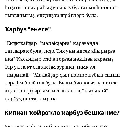
һыҙыҡтары араһы ҙурыраҡ булғанын һайларға
тырышығыҙ. Ундайҙар шәрбәтлерәк була.
Ҡарбуз "енесе".
"Ҡыҙыҡайҙар" "малайҙарға" ҡарағанда
татлыраҡ була, тиҙәр. Тик уны нисек айырырға
икән? Ҡасандыр сәскәһе торған нөктәһенә ҡарағыҙ.
Әгәр ул нөктә ялпаҡ һәм ҙур икән, тимәк ул
"ҡыҙыҡай". "Малайҙар"ҙың нөктәһе ҡубып сығып
тора һәм бәләкәй генә була. Быны биологияла нисек
аңлаталарҙыр, әммә, ысынлап та, "ҡыҙыҡай"-
ҡарбуздар татлыраҡ.
Кипкән ҡойроҡло ҡарбуз бешкәнме?
Уйлап ҡараһаң, кибеттә ятҡан ҡарбуздың өс