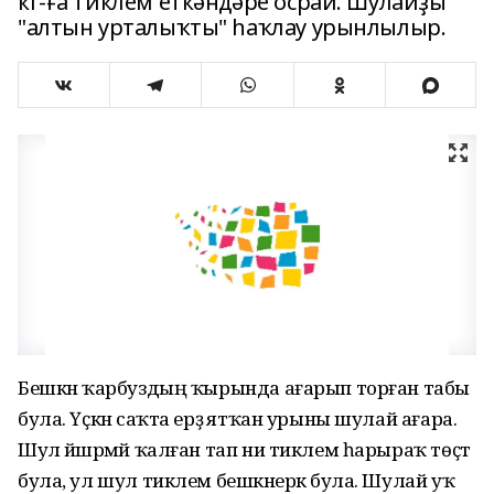
кг-ға тиклем еткәндәре осрай. Шулайҙы
"алтын урталыҡты" һаҡлау урынлылыр.
Бешкән ҡарбуздың ҡырында ағарып торған табы
була. Үҫкән саҡта ерҙә ятҡан урыны шулай ағара.
Шул йәшәрмәй ҡалған тап ни тиклем һарыраҡ төҫтә
була, ул шул тиклем бешкәнерәк була. Шулай уҡ