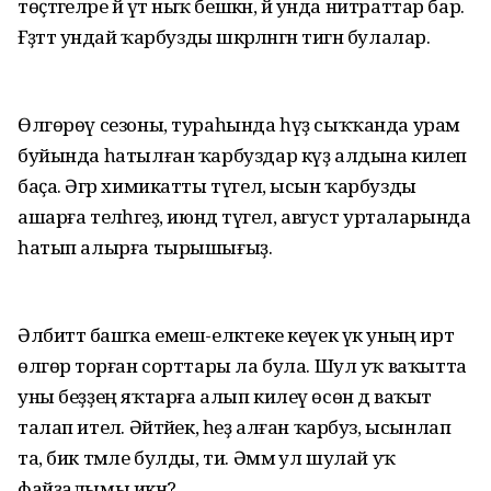
төҫтәгеләре йә үтә ныҡ бешкән, йә унда нитраттар бар.
Ғәҙәттә ундай ҡарбузды шәкәрләнгән тигән булалар.
Өлгөрөү сезоны, тураһында һүҙ сыҡҡанда урам
буйында һатылған ҡарбуздар күҙ алдына килеп
баҫа. Әгәр химикатты түгел, ысын ҡарбузды
ашарға теләһәгеҙ, июндә түгел, август урталарында
һатып алырға тырышығыҙ.
Әлбиттә башҡа емеш-еләктеке кеүек үк уның иртә
өлгөрә торған сорттары ла була. Шул уҡ ваҡытта
уны беҙҙең яҡтарға алып килеү өсөн дә ваҡыт
талап ителә. Әйтәйек, һеҙ алған ҡарбуз, ысынлап
та, бик тәмле булды, ти. Әммә ул шулай уҡ
файҙалымы икән?