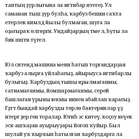
таптың ҙурлығына ла иғтибар итегеҙ. Ул
саманан тыш ҙур булһа, ҡарбуз бешкән саҡта
етерлек кимәлдә йылы булмаған, шуға ла
оҙағыраҡ өлгөргән. Ундайҙарҙың тәме лә, һуты ла
бик шәптән түгел.
Юл ситендә машина менән һатып торғандарҙан
ҡарбуз алырға уйлаһағыҙ, айырыуса иғтибарлы
булығыҙ. Ҡарбуздың тышы ярылмағанмы,
сатнамағанмы, йомшармағанмы, серей
башлаған урыны юҡмы икәнен абайлап ҡарағыҙ.
Ғәҙәттә бындай ҡарбузды төрлө бактериялар үҙ
итергә әҙер генә торалар. Юғиһә эс китеү, ҡоҫоу кеүек
эсәк-ашҡаҙан ауырыуҙары йоғоп ҡуйыр. Был
шулай уҡ ҡырҡып һатылған ҡарбуздарға ла