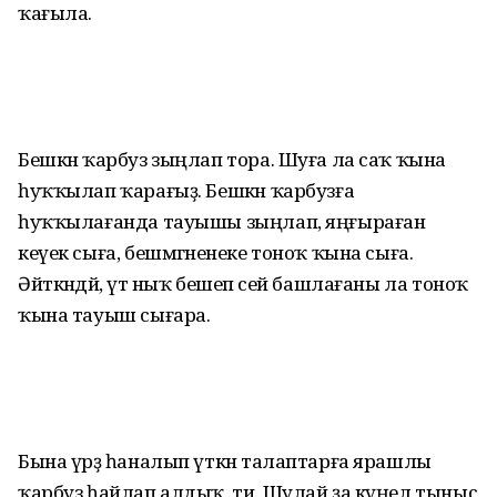
ҡағыла.
Бешкән ҡарбуз зыңлап тора. Шуға ла саҡ ҡына
һуҡҡылап ҡарағыҙ. Бешкән ҡарбузға
һуҡҡылағанда тауышы зыңлап, яңғыраған
кеүек сыға, бешмәгәненеке тоноҡ ҡына сыға.
Әйткәндәй, үтә ныҡ бешеп әсей башлағаны ла тоноҡ
ҡына тауыш сығара.
Бына үрҙә һаналып үткән талаптарға ярашлы
ҡарбуз һайлап алдыҡ, ти. Шулай ҙа күңел тыныс