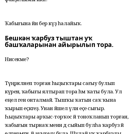
Ҡабығына йәнә бер күҙ һалайыҡ.
Бешкән ҡарбуз тыштан уҡ
башҡаларынан айырылып тора.
Нисекме?
Түңәрәкләнеп торған һыҙыҡтары сағыу булып
күренә, ҡабығы ялтырап тора һәм ҡаты була. Ул
еңел генә онталмай. Тышҡы ҡатын саҡ ҡына
ҡырып еҫкәгеҙ. Унан йәшел үлән еҫе сығыр.
Һыҙыҡтары арҡыс-торҡос йә тоноҡланып торған,
ҡабығын тырнаҡ менән дә сыйып булһа ҡарбуз йә
өлгөрмәгән, йә ауырыу була. Шулай уҡ ҡарбузды