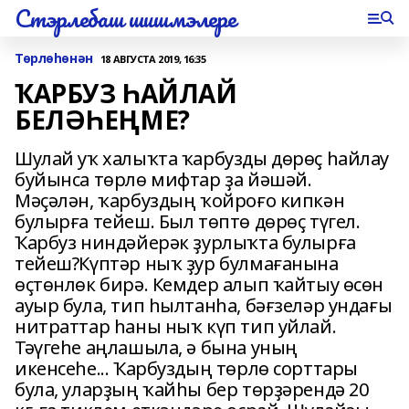
Стэрлебаш шишмэлере
Төрлөһөнән
18 АВГУСТА 2019, 16:35
ҠАРБУЗ ҺАЙЛАЙ
БЕЛӘҺЕҢМЕ?
Шулай уҡ халыҡта ҡарбузды дөрөҫ һайлау
буйынса төрлө мифтар ҙа йәшәй.
Мәҫәлән, ҡарбуздың ҡойроғо кипкән
булырға тейеш. Был төптө дөрөҫ түгел.
Ҡарбуз ниндәйерәк ҙурлыҡта булырға
тейеш?Күптәр ныҡ ҙур булмағанына
өҫтөнлөк бирә. Кемдер алып ҡайтыу өсөн
ауыр була, тип һылтанһа, бәғзеләр ундағы
нитраттар һаны ныҡ күп тип уйлай.
Тәүгеһе аңлашыла, ә бына уның
икенсеһе... Ҡарбуздың төрлө сорттары
була, уларҙың ҡайһы бер төрҙәрендә 20