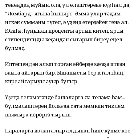
тәнеңдең муйын, ҡолаҡ, ҡул өлөштәренә күҙ һал да,
“Ломбард” яғына һыпырт. Әммә улар тәҡдим
иткән сумманы түгел, ә үҙеңә етерҙәйен генә ал.
Юғиһә, һуңынан проценты артып китеп, ярты
стипендияңды кеҫәңдән сығарып биреү еңел
булмаҫ.
Иптәшеңдән алып торған әйберҙе вәғәҙә иткән
ваҡытҡа ҡайтарып бир. Ышанысты бер юғалтһаң,
кире ҡайтарыуы ауыр булыр.
Үҙеңә теләмәгәнде башҡаларға ла теләмә һәм...
бүлмәләштәрең йоҡлаған саҡта мөмкин тиклем
шымыраҡ йөрөргә тырыш.
Параларға йоҡлап ҡалыр алдынан һине күпме көс