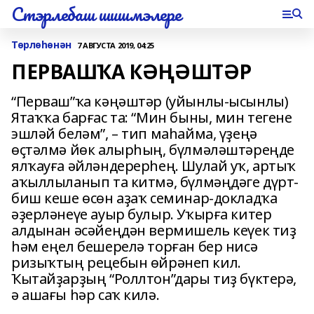
Стэрлебаш шишмэлере
Төрлөһөнән
7 АВГУСТА 2019, 04:25
ПЕРВАШҠА КӘҢӘШТӘР
“Перваш”ҡа кәңәштәр (уйынлы-ысынлы)
Ятаҡҡа барғас та: “Мин быны, мин тегене
эшләй беләм”, – тип маһайма, үҙеңә
өҫтәлмә йөк алырһың, бүлмәләштәреңде
ялҡауға әйләндерерһең. Шулай уҡ, артыҡ
аҡыллыланып та китмә, бүлмәңдәге дүрт-
биш кеше өсөн аҙаҡ семинар-докладҡа
әҙерләнеүе ауыр булыр. Уҡырға китер
алдынан әсәйеңдән вермишель кеүек тиҙ
һәм еңел бешерелә торған бер нисә
ризыҡтың рецебын өйрәнеп кил.
Ҡытайҙарҙың “Роллтон”дары тиҙ бүктерә,
ә ашағы һәр саҡ килә.