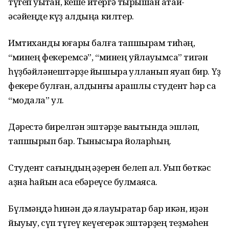
түгеп уҡытҡан, кеше итергә тырышҡан атай-
әсәйеңде күҙ алдыңа килтер.
Имтиханды юғары балға тапшырам тиһәң,
“минең фекеремсә”, “минең уйлауымса” тигән
һүҙбәйләнештәрҙе йышыраҡ ҡулланып яуап бир. Үҙ
фекере булған, алдынғы ҡарашлы студент һәр саҡ
“модала” ул.
Дәрестә бирелгән эштәрҙе ваҡытында эшләп,
тапшырып бар. Тынысыраҡ йоҡларһың.
Студент сағыңдың ҡәҙерен белеп ҡал. Уҡып бөткәс
аҙна һайын аҡса ебәреүсе булмаясаҡ.
Бүлмәңдә һинән дә ялҡауыраҡтар бар икән, иҙән
йыуыу, сүп түгеү кеүегерәк эштәрҙең теҙмәһен