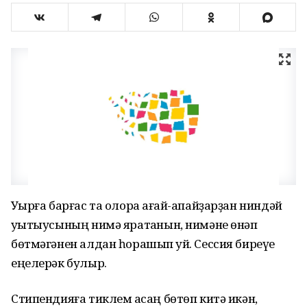
Уҡырға барғас та олораҡ ағай-апайҙарҙан ниндәй
уҡытыусының нимә яратҡанын, нимәне өнәп
бөтмәгәнен алдан һорашып ҡуй. Сессия биреүе
еңелерәк булыр.
Стипендияға тиклем аҡсаң бөтөп китә икән,