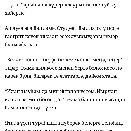
төҙөп, барыһы ла күрерлек урынға элеп ҡуйыу
хәйерле.
Ашауға аҡса йәлләмә. Студент йылдары үтер, ә
гастрит кеүек ашҡаҙан-эсәк ауырыуҙары ғүмер
буйы яфалар.
“Беләге көслө – берҙе, белеме көслө меңде еңер”
тиҙәр. Әммә аҡыл көсө менән бергә беләк көсө лә
кәрәк була, бигерәк тә егеттәргә, дөйөм ятаҡта.
“Илап тыуһам да мин йырлап үҫтем. Йырлап
йәшәйем мин бөгөн дә...” Әммә башҡалар уҡығанда
һәм йоҡлағанда түгел.
Ятаҡта үҙең тураһында күберәк белергә теләһәң,
бер нисә сәғәт ҡолаҡсын кейгән килеш музыка