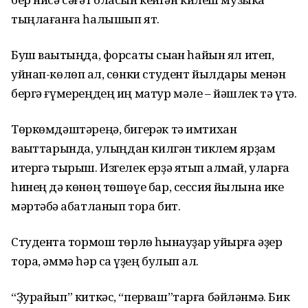
тыңлағанға һалышып ят.
Буш ваҡытыңда, форсаты сыҡҡан һайын ял итеп,
уйнап-көлөп ҡал, сөнки студент йылдары менән
бергә ғүмереңдең иң матур мәле – йәшлек тә үтә.
Төркөмдәштәреңә, бигерәк тә имтихан
ваҡыттарында, ҡулыңдан килгән тиклем ярҙам
итергә тырыш. Изгелек ерҙә ятып ҡалмай, уларға
һинең дә көнөң төшөүе бар, сессия йылына ике
мәртәбә ҡабатланып тора бит.
Студентҡа тормош төрлө һынауҙар ҡуйырға әҙер
тора, әммә һәр саҡ үҙең булып ҡал.
“Ҙурайып” киткәс, “перваш”тарға бәйләнмә. Бик