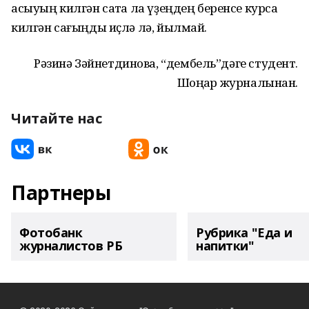
асыуың килгән саҡта ла үҙеңдең беренсе курсҡа
килгән сағыңды иҫлә лә, йылмай.
Рәзинә Зәйнетдинова, “дембель”дәге студент.
Шоңҡар журналынан.
Читайте нас
Партнеры
Фотобанк
Рубрика "Еда и
журналистов РБ
напитки"