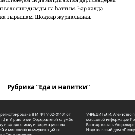
ип велосипедымды ла һаттым. Һәр хәлдә
ҫҡа тырышам. Шоңҡар журналынан.
Рубрика "Еда и напитки"
арегистрирована (ПИ №ТУ 02-01461 от
УЧРЕДИТЕЛИ: Агентство п
15 г.) в Управлении Федеральной службы
массовой информации Ре
ру в сфере связи, информационных
Башкортостан, Акционерн
ий и массовых коммуникаций по
Издательский дом «Респу
ке Башкортостан.