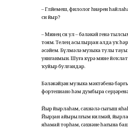
– Гөлйемеш, филолог һөнәрен һайл
өсөн йыр?
– Минең өсөн ул – бәләкәй генә тыл
тоям. Телең асылырҙан алда уҡ һәр
әсәйем. Бүлмәлә музыка тулы тауы
уянғанмын. Шуға күрә мине йоҡлат
ҡуйыр булғандар.
Бәләкәйҙән музыка мәктәбенә барғ
фортепиано һәм думбыра серҙәренә
Йыр йырлаһам, сәхнәлә сығыш яһаһ
Йырҙан айырылғым килмәй, йырла
яһамай торһам, сәхнәне һағына ба