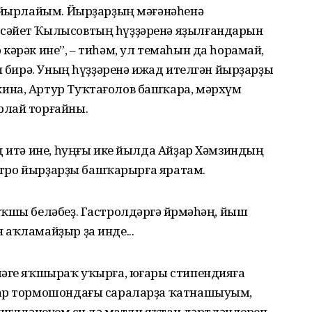
ә йырлайым. Йырҙарҙың мәғәнәһенә
сәйет Ҡылысовтың һүҙҙәренә яҙылғандарын
кәрәк ине”, – тиһәм, ул темаһын да һорамай,
ып бирә. Уның һүҙҙәренә ижад ителгән йырҙарҙы
ина, Артур Туҡтағолов башҡара, мәрхүм
рлай торғайны.
д итә ине, һуңғы ике йылда Айҙар Хәмзиндың
 ретро йырҙарҙы башҡарырға яратам.
ҡшы беләбеҙ. Гастролдәргә йөрөмәһәң, йыш
аҡламайҙыр ҙа инде...
ләге яҡшыраҡ уҡырға, юғары стипендияға
тар тормошондағы сараларҙа ҡатнашыуым,
өғөлләнеүем өсөн дә матди яҡтан дәртләндереп