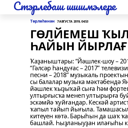
Стэрлебаш шишмэлере
Төрлөһөнән
7 АВГУСТА 2019, 04:53
ГӨЛЙЕМЕШ ҠЫЛ
ҺАЙЫН ЙЫРЛАҒ
Ҡаҙаныштары: “Йәшлек-шоу – 20
“Гәлсәр һандуғас – 2017” телевиз
песни – 2018” музыкаль проектын
сы балалар музыка мәктәбендә Я
йәшлек ҡыҙыҡай сыға һәм фортепи
ултырғысҡа менеп ултырырға буй
эскәмйә ҡуйғандар. Кескәй артис
ҡапыл тайып йығыла. Тамашасыл
китеүен көтә. Барыһын да шаҡ 
башлай. Һыҙланыуҙан илағыһы к