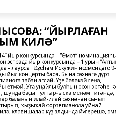
ЫСОВА: “ЙЫРЛАҒАН
ЫМ КИЛӘ”
14” йыр конкурсында – “Өмөт” номинацияһ
ион эстрада йыр конкурсында – 1 урын “Алты
да – лауреат Әҙеһәм Искужин исемендәге 9-
ңы йыл концерты бара. Бына сәхнәгә дүрт
аноға табан атлай. Үҙе бәләкәй генә,
ы етмәй. Уға уңайлы булһын өсөн эргәһенә
т, шунда баҫып ултырғысҡа менәм тигәндә,
ар баланың илай-илай сәхнәнән сығып
ҡатырып, ҡыҙыҡай фортепианола уйнай
илә, клавишалар күҙ алдында йүгерешә, әм