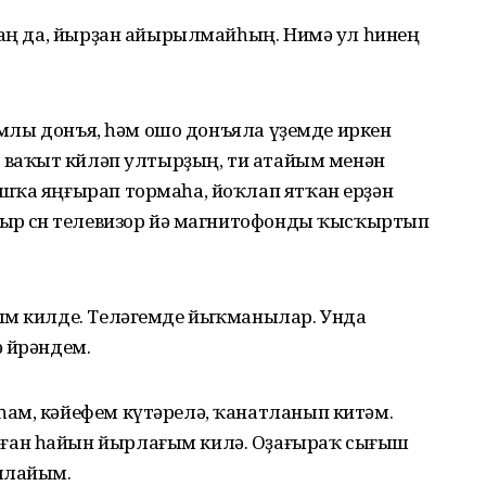
аһаң да, йырҙан айырылмайһың. Нимә ул һинең
сымлы донъя, һәм ошо донъяла үҙемде иркен
 ваҡыт көйләп ултырҙың, ти атайым менән
шҡа яңғырап тормаһа, йоҡлап ятҡан ерҙән
ыр өсөн телевизор йә магнитофонды ҡысҡыртып
ым килде. Теләгемде йыҡманылар. Унда
 өйрәндем.
ам, кәйефем күтәрелә, ҡанатланып китәм.
ған һайын йырлағым килә. Оҙағыраҡ сығыш
шлайым.