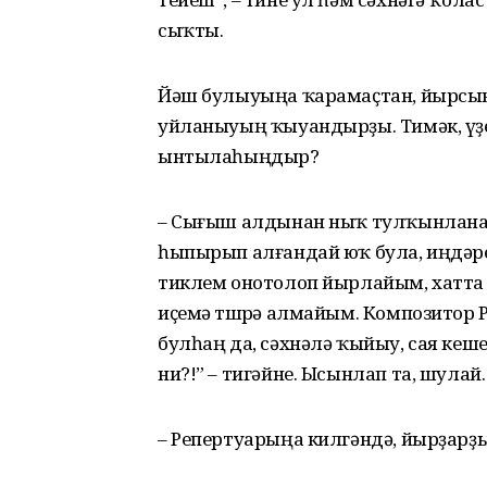
сыҡты.
Йәш булыуыңа ҡарамаҫтан, йырсын
уйланыуың ҡыуандырҙы. Тимәк, үҙ
ынтылаһыңдыр?
– Сығыш алдынан ныҡ тулҡынланам
һыпырып алғандай юҡ була, иңдәр
тиклем онотолоп йырлайым, хатта
иҫемә төшөрә алмайым. Композитор
булһаң да, сәхнәлә ҡыйыу, сая ке
ни?!” – тигәйне. Ысынлап та, шулай.
– Репертуарыңа килгәндә, йырҙарҙ