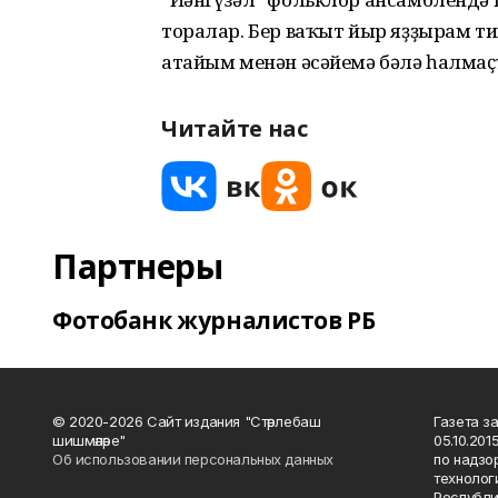
торалар. Бер ваҡыт йыр яҙҙырам т
атайым менән әсәйемә бәлә һалма
Читайте нас
Партнеры
Фотобанк журналистов РБ
© 2020-2026 Сайт издания "Стәрлебаш
Газета з
шишмәләре"
05.10.20
Об использовании персональных данных
по надзо
технолог
Республи