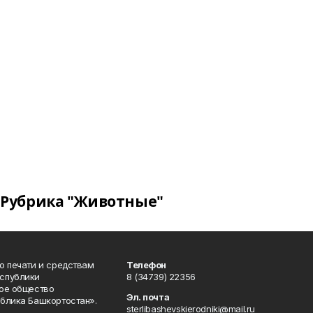
Рубрика "Животные"
о печати и средствам
Телефон
спублики
8 (34739) 22356
ое общество
Эл. почта
блика Башкортостан».
sterlibashevskierodniki@mail.ru