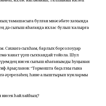
ың тамашасыға булған мөнәсәбәте хаҡында
ең дә сығыш яһағанда ихлас булып ҡалырға
. Сәхнәгә сыҡһам, барлыҡ борсолоуҙар
емә ҡанат үҫеп сыҡҡандай тойола. Шул
 үҙемдең нисек сығыш яһағанымды һуңынан
 Риф Арыҫланов: “Тормошта баҫалҡы ғына
шегә әүереләһең. Һине алыштырып ҡуялармы
ы нисек һайлайһың?