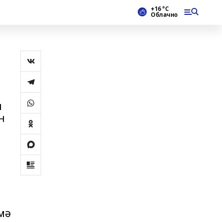
+16 °С
Облачно
ы
н
мә