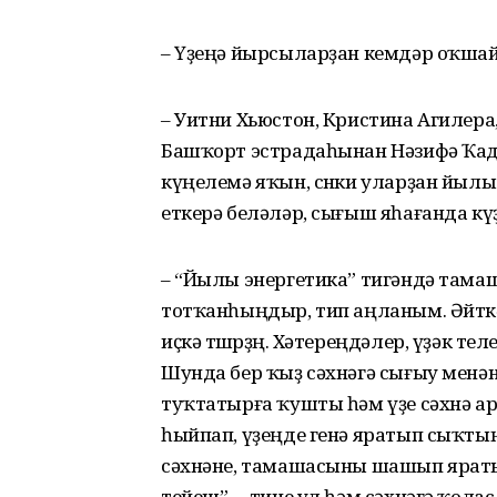
– Үҙеңә йырсыларҙан кемдәр оҡша
– Уитни Хьюстон, Кристина Агилер
Башҡорт эстрадаһынан Нәзифә Ҡа
күңелемә яҡын, сөнки уларҙан йылы
еткерә беләләр, сығыш яһағанда күҙ
– “Йылы энергетика” тигәндә тамаша
тотҡанһыңдыр, тип аңланым. Әйткә
иҫкә төшөрҙөң. Хәтереңдәлер, үҙәк т
Шунда бер ҡыҙ сәхнәгә сығыу менә
туҡтатырға ҡушты һәм үҙе сәхнә а
һыйпап, үҙеңде генә яратып сыҡтың. 
сәхнәне, тамашасыны шашып яратыр
тейеш”, – тине ул һәм сәхнәгә ҡол