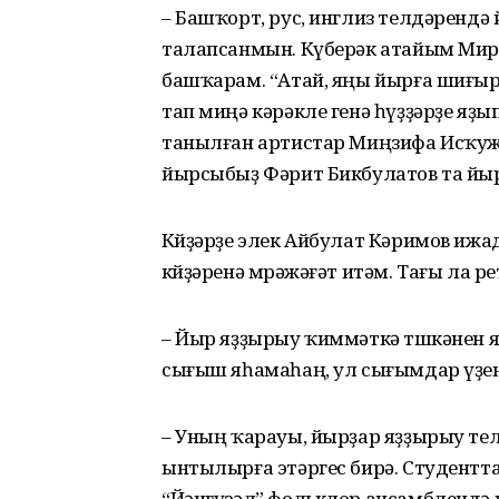
– Башҡорт, рус, инглиз телдәренд
талапсанмын. Күберәк атайым Мир
башҡарам. “Атай, яңы йырға шиғыр 
тап миңә кәрәкле генә һүҙҙәрҙе яҙ
танылған артистар Миңзифа Исҡуж
йырсыбыҙ Фәрит Бикбулатов та йы
Көйҙәрҙе элек Айбулат Кәримов ижа
көйҙәренә мөрәжәғәт итәм. Тағы ла
– Йыр яҙҙырыу ҡиммәткә төшкәнен я
сығыш яһамаһаң, ул сығымдар үҙен 
– Уның ҡарауы, йырҙар яҙҙырыу те
ынтылырға этәргес бирә. Студент
“Йәнгүзәл” фольклор ансамблендә ш