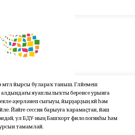
гә өмөтлө йырсы булараҡ таныш. Гөлйемеш
ы алдындағы яуаплылыҡты беренсе урынға
екле әҙерләнеп сығыуы, йырҙарҙың көйө һәм
йле. Йәйге сессия барыуға ҡарамаҫтан, йәш
кәндәй, ул БДУ-ның Башҡорт филологияһы һәм
курсын тамамлай.