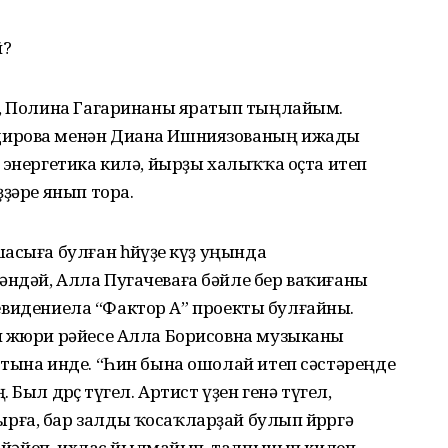
й?
а, Полина Гагаринаны яратып тыңлайым.
дирова менән Диана Ишниязованың ижады
 энергетика килә, йырҙы халыҡҡа оҫта итеп
ҙәре янып тора.
сыға булған һөйөүҙе күҙ уңында
ндәй, Алла Пугачеваға бәйле бер ваҡиғаны
елевидениела “Фактор А” проекты булғайны.
н жюри рәйесе Алла Борисовна музыканы
ртына инде. “Һин бына ошолай итеп сәстәреңде
Был дөрөҫ түгел. Артист үҙен генә түгел,
ға, бар залды ҡосаҡларҙай булып йөрөргә
ас йәйеп, ихлас йылмайып, талпынып килеп