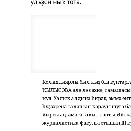
ул үҙен ныҡ тота.
Көслө ихтыярлы был ҡыҙ бөгөн күптәр
ҠЫЛЫСОВА әле лә сәхнә, тамашас
ҡуя. Халыҡ алдына һирәк, әммә ент
һүҙҙәренә талапсан ҡарауы шуға бә
йырсы әңгәмәгә ваҡыт тапты. Әйт
журналистика факультетының III 