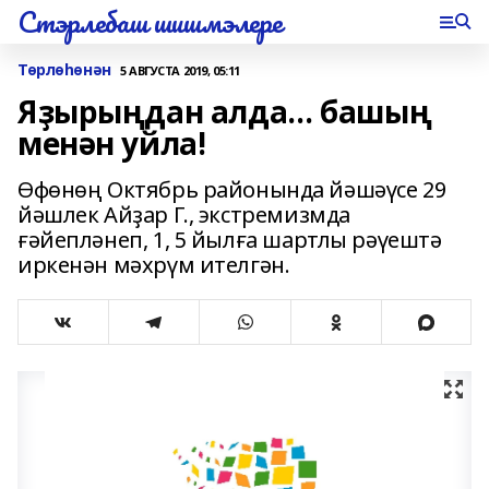
Стэрлебаш шишмэлере
Төрлөһөнән
5 АВГУСТА 2019, 05:11
Яҙырыңдан алда… башың
менән уйла!
Өфөнөң Октябрь районында йәшәүсе 29
йәшлек Айҙар Г., экстремизмда
ғәйепләнеп, 1, 5 йылға шартлы рәүештә
иркенән мәхрүм ителгән.