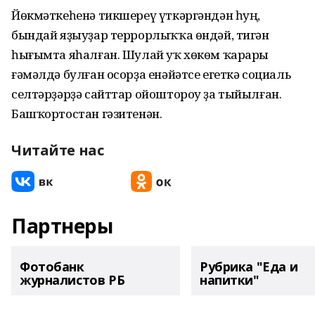
Йөкмәткеһенә тикшереү үткәргәндән һуң,
бындай яҙыуҙар террорлыҡҡа өндәй, тигән
һығымта яһалған. Шулай уҡ хөкөм ҡарары
ғәмәлдә булған осорҙа енәйәтсе егеткә социаль
селтәрҙәрҙә сайттар ойоштороу ҙа тыйылған.
Башҡортостан гәзитенән.
Читайте нас
Партнеры
Фотобанк
Рубрика "Еда и
журналистов РБ
напитки"