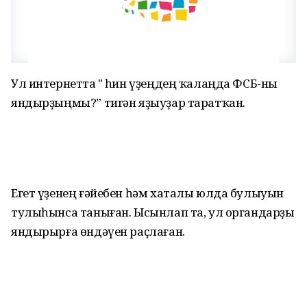
Ул интернетта "Ә һин үҙеңдең ҡалаңда ФСБ-ны
яндырҙыңмы?” тигән яҙыуҙар таратҡан.
Егет үҙенең ғәйебен һәм хаталы юлда булыуын
тулыһынса таныған. Ысынлап та, ул органдарҙы
яндырырға өндәүен раҫлаған.