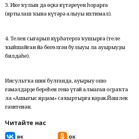
3. Ике ҡулын да өҫкә күтәреүен һорарға
(яртылаш ҡына күтәрә алыуы ихтимал).
4. Телен сығарып күрһәтергә ҡушырға (теле
ҡыйшайған йә бөгөлгән булыуы ла ауырыуҙың
билдәһе).
Инсультҡа шик булғанда, ауырыу ошо
ғәмәлдәрҙең береһен генә үтәй алмаған осраҡта
ла «Ашығыс ярҙам» саҡыртырға кәрәк.Йәшлек
гәзитенән.
Читайте нас