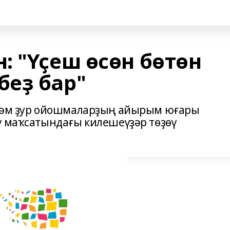
: "Үҫеш өсөн бөтөн
еҙ бар"
 һәм ҙур ойошмаларҙың айырым юғары
ү маҡсатындағы килешеүҙәр төҙөү