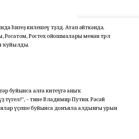
а һигеҙ килешеү төҙөлдө. Атап әйткәндә,
 Росатом, Ростех ойошмалары менән төрлө
ул ҡуйылды.
тәр буйынса алға китеүгә аныҡ
ҙ түгел!”, – тине Владимир Путин. Рәсәй
иялар үҫеше буйынса донъяла алдынғы урын