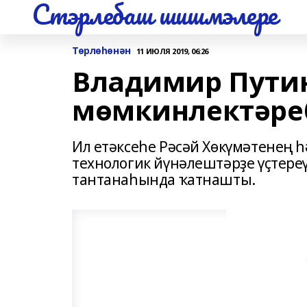
Стэрлебаш шишмэлере
Төрлөһөнән
11 ИЮЛЯ 2019, 06:26
Владимир Путин
мөмкинлектәреб
Ил етәксеһе Рәсәй Хөкүмәтенең
технологик йүнәлештәрҙе үҫтере
тантанаһында ҡатнашты.