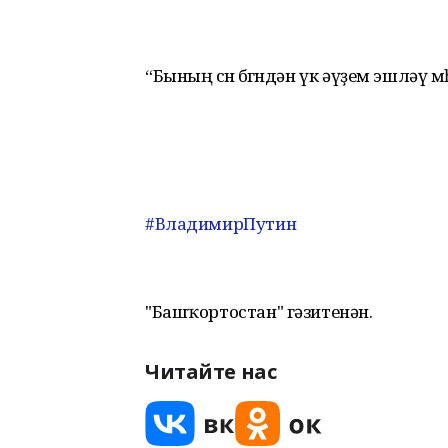
“Бының өсөн бөгөндән үк әүҙем эшләү м
#ВладимирПутин
"Башҡортостан" гәзитенән.
Читайте нас