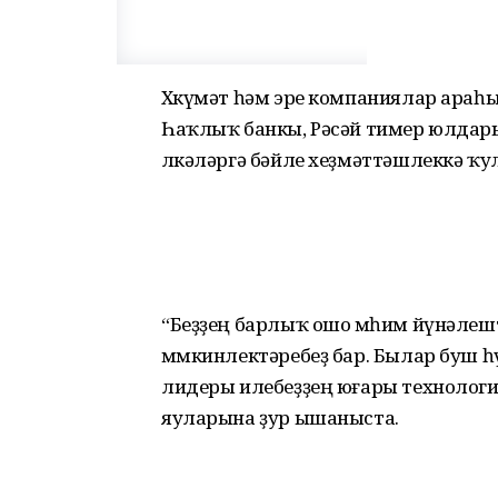
Хөкүмәт һәм эре компаниялар араһынд
Һаҡлыҡ банкы, Рәсәй тимер юлдары,
өлкәләргә бәйле хеҙмәттәшлеккә ҡ
“Беҙҙең барлыҡ ошо мөһим йүнәлеш
мөмкинлектәребеҙ бар. Былар буш һү
лидеры илебеҙҙең юғары технолог
яуларына ҙур ышаныста.