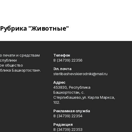
Рубрика "Животные"
о печати и средствам
Телефон
спублики
8 (34739) 22356
ое общество
Эл. почта
блика Башкортостан».
sterlibashevskierodniki@mail.ru
Адрес
453830, Республика
Башкортостан, c.
Стерлибашево,ул. Карла Маркса,
102.
Рекламная служба
8 (34739) 22354
Редакция
8 (34739) 22353