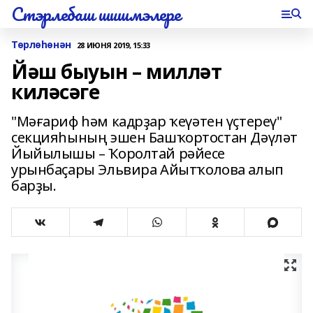
Стэрлебаш шишмэлере
Төрлөһөнән
28 ИЮНЯ 2019, 15:33
Йәш быуын – милләт
киләсәге
"Мәғариф һәм кадрҙар ҡеүәтен үҫтереү"
секцияһының эшен Башҡортостан Дәүләт
Йыйылышы – Ҡоролтай рәйесе
урынбаҫары Эльвира Айытҡолова алып
барҙы.