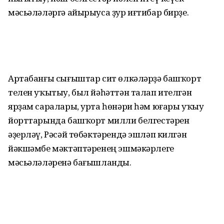
мәсьәләләргә айырыуса ҙур иғтибар бирҙе.
Артабанғы сығыштар сит өлкәләрҙә башҡорт
телен уҡытыу, был йәһәттән талап ителгән
ярҙам саралары, урта һөнәри һәм юғары уҡыу
йорттарында башҡорт милли белгестәрен
әҙерләү, Рәсәй төбәктәрендә эшләп килгән
йәкшәмбе мәктәптәренең эшмәкәрлеге
мәсьәләләренә бағышланды.