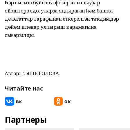
Һәр сығыш буйынса фекер алышыуҙар
ойошторолдо, уларҙа яңғыраған һәм башҡа
делегаттар тарафынан еткерелгән тәҡдимдәр
дөйөм пленар ултырыш ҡарамағына
сығарылды.
Автор: Г. ЯҠШЫҒОЛОВА.
Читайте нас
Партнеры