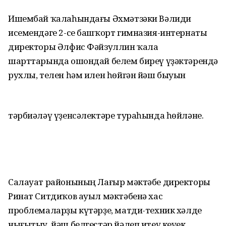
Ишембай ҡалаһындағы Әхмәтзәки Вәлиди
исемендәге 2-се башҡорт гимназия-интернаты
директоры Әлфис Фәйзуллин ҡала
шарттарында ошондай белем биреү үҙәктәрендә
рухлы, телен һәм илен һөйгән йәш быуын
тәрбиәләү үҙенсәлектәре тураһында һөйләне.
Салауат районының Лағыр мәктәбе директоры
Ринат Ситдиҡов ауыл мәктәбенә хас
проблемаларҙы күтәрҙе, матди-техник хәлде
нығытыу, йәш белгестәр йәлеп итеү кеүек