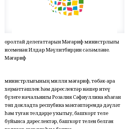
Ҡоролтай делегаттарын Мәғариф министрлығы
исеменән Илдар Мәүлитбирҙин сәләмләне.
Мәғариф
министрлығының милли мәғариф, төбәк-ара
хеҙмәттәшлек һәм дәреслектәр нәшер итеү
бүлеге начальнигы Розалия Сәфиуллина яһаған
төп докладта респубика мәктәптәрендә дәүләт
һәм туған телдәрҙе уҡытыу, башҡорт теле
буйынса дәреслектәр, башҡорт телен белгән