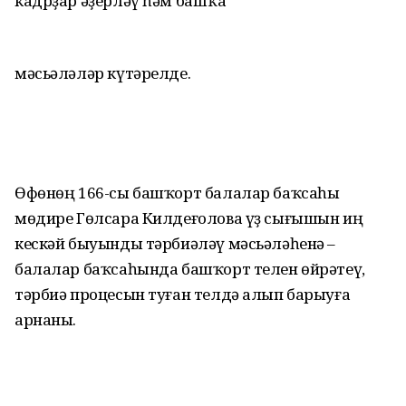
кадрҙар әҙерләү һәм башҡа
мәсьәләләр күтәрелде.
Өфөнөң 166-сы башҡорт балалар баҡсаһы
мөдире Гөлсара Килдеғолова үҙ сығышын иң
кескәй быуынды тәрбиәләү мәсьәләһенә –
балалар баҡсаһында башҡорт телен өйрәтеү,
тәрбиә процесын туған телдә алып барыуға
арнаны.