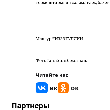
тормоштарында сәләмәтлек, бәхет
Мансур ҒИЗЗӘТУЛЛИН.
Фото ғаилә альбомынан.
Читайте нас
Партнеры