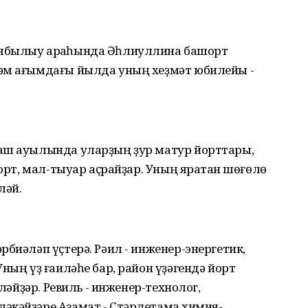
ябылыу арҡаһында Әһлиуллина башҡорт
әм ағымдағы йылда уның хеҙмәт юбилейы -
аш ауылында уларҙың ҙур матур йорттары,
ҡорт, мал-тыуар аҫрайҙар. Уның яратҡан шөғөлө
ләй.
рбиәләп үҫтерә. Рәил - инженер-энергетик,
ның үҙ ғаиләһе бар, район үҙәгендә йорт
әләйҙәр. Ревиль - инженер-технолог,
әкәйҙәре Азамат - Стәрлетамаҡ химия-