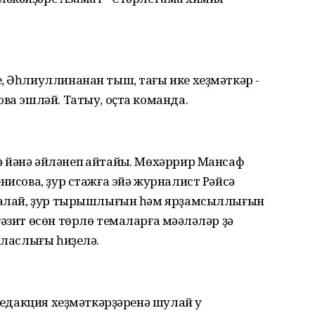
, Әһлиуллинанан тыш, тағы ике хеҙмәткәр -
ва эшләй. Татыу, оҫта команда.
йәнә әйләнеп ҡайтайыҡ. Мөхәррир Мансаф
нисова, ҙур стажға эйә журналист Рәйсә
аһалай, ҙур тырышлығын һәм ярҙамсыллығын
әзит өсөн төрлө темаларға мәҡәләләр ҙә
хласлығы һиҙелә.
 редакция хеҙмәткәрҙәренә шулай уҡ