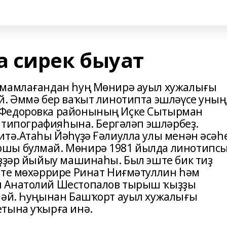
 сирек быуат
амамлағандан һуң Мөнирә ауыл хужалығы
й. Әммә бер ваҡыт линотипта эшләүсе уның
(Федоровка районының Иҫке Сытырман
н типографияһына. Бергәләп эшләрбеҙ.
итә.Атаһы Йәһүҙә Ғәлиулла улы менән әсәһ
ршы булмай. Мөнирә 1981 йылда линотипс
үҙҙәр йыйыу машинаһы. Был эште бик тиҙ
ите мөхәррире Ринат Ниғмәтуллин һәм
ы Анатолий Шестопалов тырыш ҡыҙҙы
шләй. Һуңынан Башҡорт ауыл хужалығы
тына уҡырға инә.