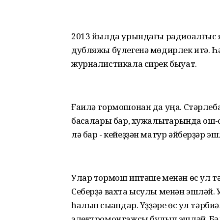
2013 йылда урындағы радиоалғыс 
дубляжы бүлегенә мөдирлек итә. Һ
журналистикала сирек быуат.
Ғаилә тормошонан да уңа. Стәрлеб
баҡсалары бар, хужалыҡтарында ҡош-
лә бар - кейеҙҙән матур әйберҙәр эш
Улар тормош иптәше менән өс ул тә
Себерҙә вахта ысулы менән эшләй. У
һалып сыҡҡандар. Үҙҙәре өс ул тәрби
электромонтажсы булып эшләй. Бәл