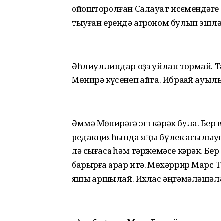
ойошторолған Салауат исемендәге х
тыуған ерендә агроном булып эшлә
Әһлиуллиндар оҙаҡ уйлап тормай. Тә
Мөнирә күсенеп ҡайта. Ибраҡай ауыл
Әммә Мөнирәгә эш кәрәк була. Бер в
редакцияһында яңы бүлек асылыуы 
лә сығасаҡ һәм тәржемәсе кәрәк. Бе
барырға ҡарар итә. Мөхәррир Марс Т
яҡшы ҡаршылай. Ихлас әңгәмәләшәл