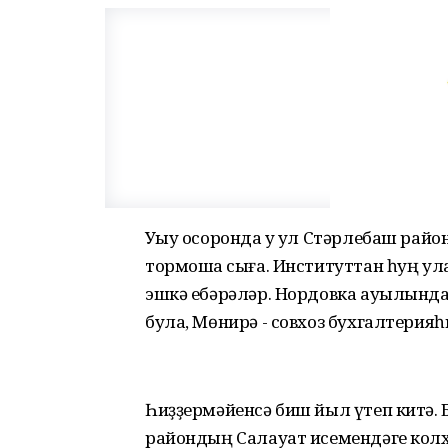
Уҡыу осоронда уҡ ул Стәрлебаш рай
тормошҡа сыға. Институттан һуң у
эшкә ебәрәләр. Нордовка ауылында
була, Мөнирә - совхоз бухгалтерия
Һиҙҙермәйенсә биш йыл үтеп китә. Б
райондың Салауат исемендәге колх