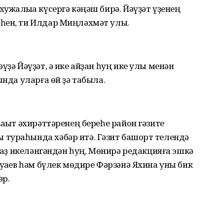
ужалыҡҡа күсергә кәңәш бирә. Йәүҙәт үҙенең
һен, ти Илдар Миңләхмәт улы.
үҙә Йәүҙәт, ә ике айҙан һуң ике улы менән
ында уларға өй ҙә табыла.
аҡыт әхирәттәренең береһе район гәзите
тураһында хәбәр итә. Гәзит башҡорт телендә
р аҙ икеләнгәндән һуң, Мөнирә редакцияға эшкә
уҡаев һәм бүлек мөдире Фәрзәнә Яхина уны бик
әр.