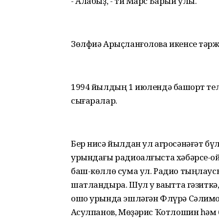
- Алабыҙ, - ти Марс Барый улы.
Зөлфиә Арыҫланғолова икенсе тәрже
1994 йылдың 1 июлендә башҡорт те
сығаралар.
Бер нисә йылдан ул агросәнәғәт бү
урындағы радиоалғыста хәбәрсе-ой
баш-көллө сума ул. Радио тыңлау
шатландыра. Шул уҡ ваҡытта гәзитк
ошо урында эшләгән Флүрә Сәлимов
Аҡсулпанов, Мөҙәрис Ҡотлошин һәм 