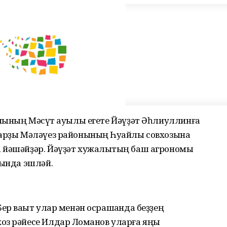
онының Мәҡсүт ауылы егете Йәүҙәт Әһлиуллинға
ларҙы Мәләүез районының Һуҡайлы совхозына
 йәшәйҙәр. Йәүҙәт хужалыҡтың баш агрономы
һында эшләй.
ер ваҡыт улар менән осрашҡанда беҙҙең
оз рәйесе Илдар Лоҡманов уларға яңы