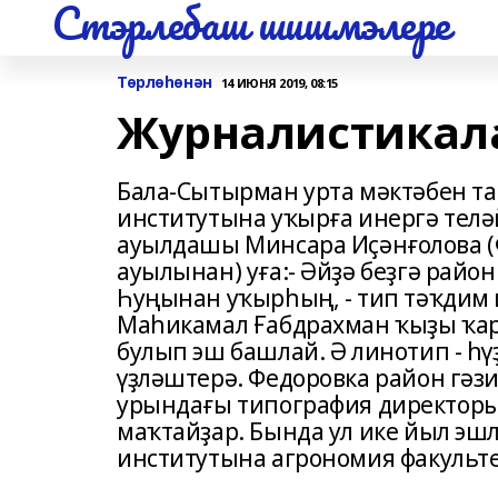
Стэрлебаш шишмэлере
Төрлөһөнән
14 ИЮНЯ 2019, 08:15
Журналистикала
Бала-Сытырман урта мәктәбен т
институтына уҡырға инергә телә
ауылдашы Минсара Иҫәнғолова 
ауылынан) уға:- Әйҙә беҙгә райо
Һуңынан уҡырһың, - тип тәҡдим 
Маһикамал Ғабдрахман ҡыҙы ҡа
булып эш башлай. Ә линотип - һ
үҙләштерә. Федоровка район гәз
урындағы типография директор
маҡтайҙар. Бында ул ике йыл э
институтына агрономия факульте