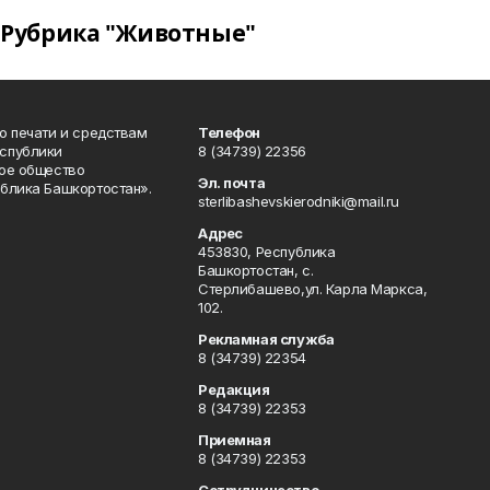
Рубрика "Животные"
о печати и средствам
Телефон
спублики
8 (34739) 22356
ое общество
Эл. почта
блика Башкортостан».
sterlibashevskierodniki@mail.ru
Адрес
453830, Республика
Башкортостан, c.
Стерлибашево,ул. Карла Маркса,
102.
Рекламная служба
8 (34739) 22354
Редакция
8 (34739) 22353
Приемная
8 (34739) 22353