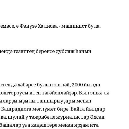
мәсе, ә Фәнүзә Халиҡова - машинист була.
лендә гәзиттең беренсе дубляж һанын
легендә хәбәрсе булып эшләй, 2000 йылда
оштороусы итеп тәғәйенләйҙәр. Был эшкә лә
сыларҙы ҡыҙыҡлы тапшырыуҙары менән
ә, Башрадиоға мәғлүмәт бирә. Байтаҡ йылдар
а, шулай уҡ тәжрибәле журналистар Әхсән
башҡалар уға кәңәштәре менән ярҙам итә.