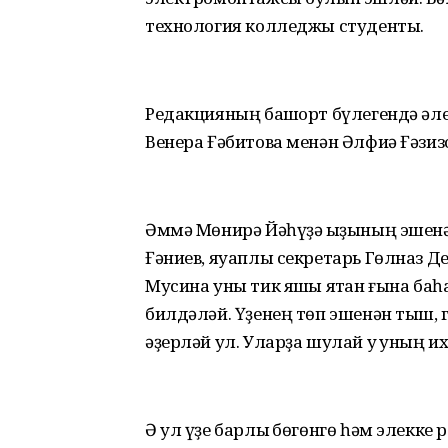
технология колледжы студенты.
Редакцияның башҡорт бүлегендә әле
Венера Ғәбитова менән Әлфиә Ғәзизо
Әммә Мөнирә Йәһүҙә ҡыҙының эшенә 
Ғәниев, яуаплы секретарь Гөлназ Де
Мусина уны тик яҡшы яҡтан ғына б
билдәләй. Үҙенең төп эшенән тыш, г
әҙерләй ул. Уларҙа шулай уҡ уның и
Ә ул үҙе барлыҡ бөгөнгө һәм элекке