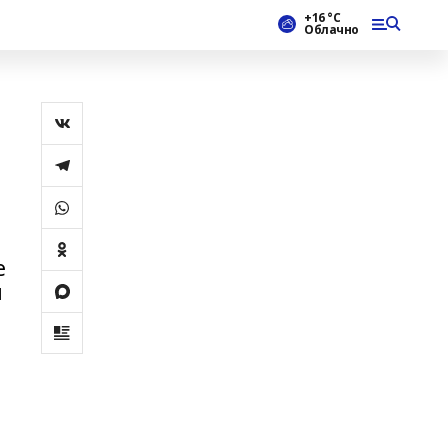
+16 °С
Облачно
е
ы