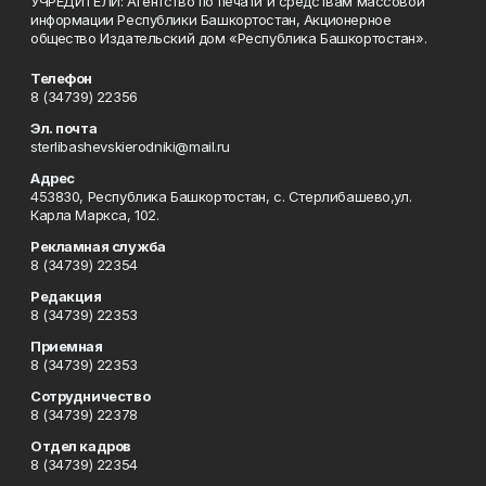
УЧРЕДИТЕЛИ: Агентство по печати и средствам массовой
информации Республики Башкортостан, Акционерное
общество Издательский дом «Республика Башкортостан».
Телефон
8 (34739) 22356
Эл. почта
sterlibashevskierodniki@mail.ru
Адрес
453830, Республика Башкортостан, c. Стерлибашево,ул.
Карла Маркса, 102.
Рекламная служба
8 (34739) 22354
Редакция
8 (34739) 22353
Приемная
8 (34739) 22353
Сотрудничество
8 (34739) 22378
Отдел кадров
8 (34739) 22354