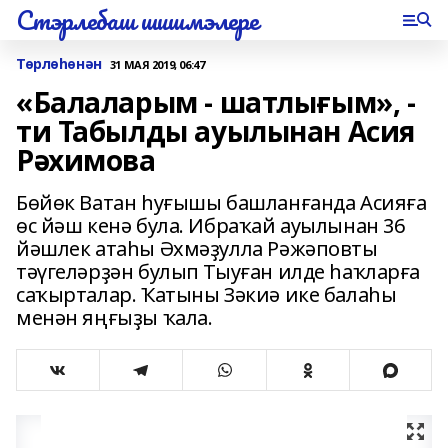
Стэрлебаш шишмэлере
Төрлөһөнән
31 МАЯ 2019, 06:47
«Балаларым - шатлығым», -
ти Табылды ауылынан Асия
Рәхимова
Бөйөк Ватан һуғышы башланғанда Асияға
өс йәш кенә була. Ибраҡай ауылынан 36
йәшлек атаһы Әхмәҙулла Рәжәповты
тәүгеләрҙән булып Тыуған илде һаҡларға
саҡырталар. Ҡатыны Зәкиә ике балаһы
менән яңғыҙы ҡала.