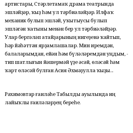
артистары, Стәрлетамаҡ драма театрында
эшләйҙәр, ҡыҙ һәм ул тәрбиәләйҙәр. Илфаҡ
механик булып эшләй, уҡытыусы булып
эшләгән ҡатыны менән бер ул тәрбиәләйҙәр.
Улар бергәләп атайҙарының нигеҙенә ҡайтып,
һәр йәһәттән ярҙамлашалар. Мин иремдән,
балаларымдан, ейән һәм бүләләремдән уңдым, -
тип шатлығын йәшермәй үҙе әсәй, өләсәй һәм
ҡарт өләсәй булған Асия Әхмәҙулла ҡыҙы...
Рәхимовтар ғаиләһе Табылды ауылында иң
лайыҡлы ғаиләләрҙең береһе.