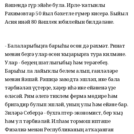
йәшендә гүр эйәһе була. Ирле-ҡатынлы
Рәхимовтар 50 йыл бәхетле ғүмер кисерә. Быйыл
Асия инәй 80 йәшлек юбилейын билдәләне.
- Балаларыбыҙға барыһы өсөн дә рәхмәт. Ринат
менән беҙгә улар өсөн ҡыҙарырға тура килмәне.
Улар - беҙҙең шатлығыбыҙ һәм терәгебеҙ.
Барыһы ла лайыҡлы белем алып, ғаиләләре
менән йәшәй. Рәшиҙә заводта эшләп, ике бала
тәрбиәләп үҫтерҙе, хәҙер иһә ике ейәненә үҙе
өләсәй. Рим әлегә тиклем ферма мөдире һәм
бригадир булып эшләй, уның улы һәм ейәне бар.
Зиләрә Себерҙә - бухгалтер-экономист, бер ҡыҙ
һәм ул тәрбиәләй. Илһам тормош иптәше
Физәлиә менән Республиканың атҡаҙанған