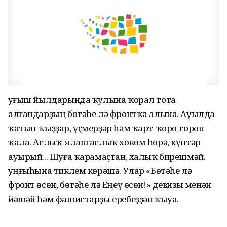
Һуғыш йылдарында ҡулына ҡорал тота
алғандарҙың бөтәһе лә фронтҡа алына. Ауылда
ҡатын-ҡыҙҙар, үҫмерҙәр һәм ҡарт-ҡоро тороп
ҡала. Аслыҡ-яланғаслыҡ хөкөм һөрә, күптәр
ауырый... Шуға ҡарамаҫтан, халыҡ бирешмәй.
Һуңғыһына тиклем көрәшә. Улар «Бөтәһе лә
фронт өсөн, бөтәһе лә Еңеү өсөн!» девизы менән
йәшәй һәм фашистарҙы еребеҙҙән ҡыуа.