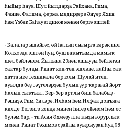
һыйыр һауа. Шул йылдарҙа Райхана, Рима,
Фәниә, Фатима, ферма мөдирҙәре Әнүәр Яхин
һәм Үзбәк Баһауетдинов менән бергә эшләй.
- Балалар ишәйгәс, өй һалып сығырға кәрәк ине.
Колхозда эштән һуң, буш ваҡытымда мамыҡ
шәл бәйләнем. Йылына 20нән ашыуҙы бәйләгән
саҡтар булды. Ринат көн-төн эшләне, ҡайһы саҡ
хатта ике техникала бер юлы. Шулай итеп,
ауылда беҙ тәүгеләрҙән булып ҙур ҡарағай йорт
һалып сыҡтыҡ... Бер-бер артлы биш балабыҙ -
Рәшиҙә, Рим, Зиләрә, Илһам һәм Илфаҡ донъяға
килде. Бөгөнгө көндә минең һигеҙ ейәнем һәм өс
бүләм бар, - ти Асия Әхмәҙулла ҡыҙы ғорурлыҡ
менән. Ринат Рәхимов оҙайлы ауырыуҙан һуң 68