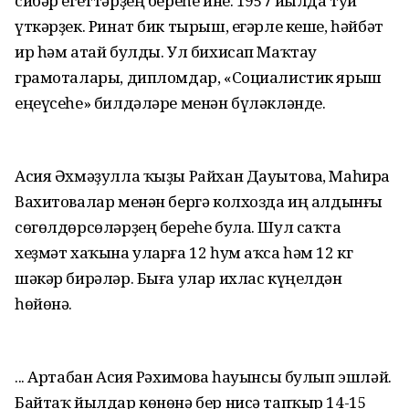
сибәр егеттәрҙең береһе ине. 1957 йылда туй
үткәрҙек. Ринат бик тырыш, егәрле кеше, һәйбәт
ир һәм атай булды. Ул бихисап Маҡтау
грамоталары, дипломдар, «Социалистик ярыш
еңеүсеһе» билдәләре менән бүләкләнде.
Асия Әхмәҙулла ҡыҙы Райхан Дауытова, Маһира
Вахитовалар менән бергә колхозда иң алдынғы
сөгөлдөрсөләрҙең береһе була. Шул саҡта
хеҙмәт хаҡына уларға 12 һум аҡса һәм 12 кг
шәкәр бирәләр. Быға улар ихлас күңелдән
һөйөнә.
... Артабан Асия Рәхимова һауынсы булып эшләй.
Байтаҡ йылдар көнөнә бер нисә тапҡыр 14-15