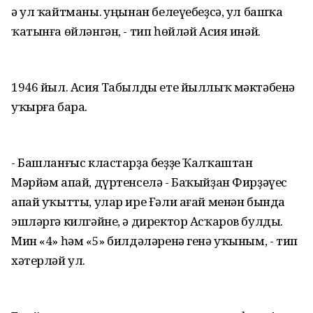
ә ул ҡайтманы. Һуңынан белеүебеҙсә, ул башҡа
ҡатынға өйләнгән, - тип һөйләй Асия инәй.
1946 йыл. Асия Табылды ете йыллыҡ мәктәбенә
уҡырға бара.
- Башланғыс кластарҙа беҙҙе Ҡалҡаштан
Мәрйәм апай, дүртенселә - Баҡыйҙан Фирҙәүес
апай уҡытты, улар ире Ғәли ағай менән бында
эшләргә килгәйне, ә директор Асҡаров булды.
Мин «4» һәм «5» билдәләренә генә уҡыным, - тип
хәтерләй ул.