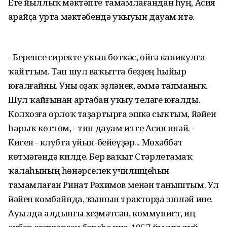
Ете йыллыҡ мәктәпте тамамлағандан һуң, Асия
Һарайҫа урта мәктәбендә уҡыуын дауам итә.
- Беренсе сиректе уҡып бөткәс, өйгә каникулға
ҡайттым. Тап шул ваҡытта беҙҙең һыйыр
юғалғайны. Уны оҙаҡ эҙләнек, әммә тапманыҡ.
Шул ҡайғынан артабан уҡыу теләге юғалды.
Колхозға орлоҡ таҙартырға эшкә сыҡтым, йәйен
һарыҡ көттөм, - тип дауам итте Асия инәй. -
Кисен - клубта уйын-бейеүҙәр... Мөхәббәт
көтмәгәндә килде. Бер ваҡыт Стәрлетамаҡ
ҡалаһының һөнәрселек училищеһын
тамамлаған Ринат Рәхимов менән таныштым. Ул
йәйен комбайнда, ҡышын тракторҙа эшләй ине.
Ауылда алдынғы хеҙмәтсән, коммунист, иң