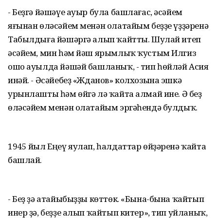
- Беҙгә йәшәүе ауыр була башлағас, әсәйем
яғынан өләсәйем менән олатайым беҙҙе үҙҙәренә
Табылдыға йәшәргә алып ҡайтты. Шулай итеп
әсәйем, мин һәм йәш ярымлыҡ ҡустым Илгиз
ошо ауылда йәшәй башланыҡ, - тип һөйләй Асия
инәй. - Әсәйебеҙ «Жданов» колхозына эшкә
урынлашты һәм өйгә лә ҡайта алмай ине. Ә беҙ
өләсәйем менән олатайым эргәһендә булдыҡ.
1945 йыл Еңеү яулап, һалдаттар өйҙәренә ҡайта
башлай.
- Беҙ ҙә атайыбыҙҙы көттөк. «Бына-бына ҡайтып
инер ҙә, беҙҙе алып ҡайтып китер», тип уйланыҡ,